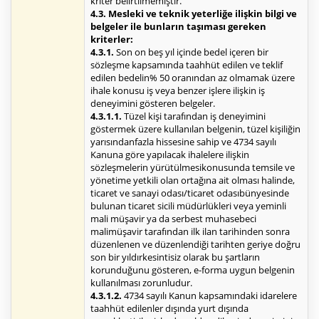
kriter belirtilmemiştir.
4.3. Mesleki ve teknik yeterliğe ilişkin bilgi ve
belgeler ile bunların taşıması gereken
kriterler:
4.3.1.
Son on beş yıl içinde bedel içeren bir
sözleşme kapsamında taahhüt edilen ve teklif
edilen bedelin% 50 oranından az olmamak üzere
ihale konusu iş veya benzer işlere ilişkin iş
deneyimini gösteren belgeler.
4.3.1.1.
Tüzel kişi tarafından iş deneyimini
göstermek üzere kullanılan belgenin, tüzel kişiliğin
yarısındanfazla hissesine sahip ve 4734 sayılı
Kanuna göre yapılacak ihalelere ilişkin
sözleşmelerin yürütülmesikonusunda temsile ve
yönetime yetkili olan ortağına ait olması halinde,
ticaret ve sanayi odası/ticaret odasıbünyesinde
bulunan ticaret sicili müdürlükleri veya yeminli
mali müşavir ya da serbest muhasebeci
malimüşavir tarafından ilk ilan tarihinden sonra
düzenlenen ve düzenlendiği tarihten geriye doğru
son bir yıldırkesintisiz olarak bu şartların
korunduğunu gösteren, e-forma uygun belgenin
kullanılması zorunludur.
4.3.1.2.
4734 sayılı Kanun kapsamındaki idarelere
taahhüt edilenler dışında yurt dışında