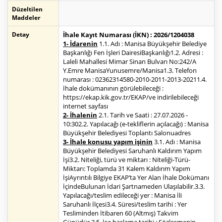
Düzeltilen
Maddeler
Detay
İhale Kayıt Numarası (İKN) : 2026/1204038
1- İdarenin
1.1. Adı : Manisa Büyükşehir Belediye
Başkanlığı Fen İşleri DairesiBaşkanlığı1.2. Adresi :
Laleli Mahallesi Mimar Sinan Bulvarı No:242/A
Y.Emre ManisaYunusemre/Manisa1.3. Telefon
numarası : 02362314580-2010-2011-2013-20211.4.
İhale dokümanının görülebileceği :
https://ekap.kik.gov.tr/EKAP/ve indirilebileceği
internet sayfası
2- İhalenin
2.1. Tarih ve Saati : 27.07.2026 -
10:302.2. Yapılacağı (e-tekliflerin açılacağı) : Manisa
Büyükşehir Belediyesi Toplantı Salonuadres
3- İhale konusu yapım işinin
3.1. Adı : Manisa
Büyükşehir Belediyesi Saruhanlı Kaldırım Yapım
İşi3.2. Niteliği, türü ve miktarı : Niteliği-Türü-
Miktarı: Toplamda 31 Kalem Kaldırım Yapım
İşiAyrıntılı Bilgiye EKAP’ta Yer Alan İhale Dokümanı
İçindeBulunan İdari Şartnameden Ulaşılabilir.3.3.
Yapılacağı/teslim edileceği yer : Manisa İli
Saruhanlı İlçesi3.4. Süresi/teslim tarihi : Yer
Tesliminden İtibaren 60 (Altmış) Takvim