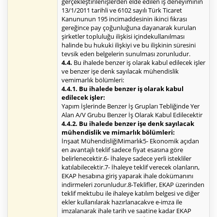
gerçekleştirilenişlerden elde edilen iş deneyiminin
13/1/2011 tarihli ve 6102 sayılı Türk Ticaret
Kanununun 195 incimaddesinin ikinci fıkrası
gereğince pay çoğunluğuna dayanarak kurulan
şirketler topluluğu ilişkisi içindekullanılması
halinde bu hukuki ilişkiyi ve bu ilişkinin süresini
tevsik eden belgelerin sunulması zorunludur.
4.4.
Bu ihalede benzer iş olarak kabul edilecek işler
ve benzer işe denk sayılacak mühendislik
vemimarlık bölümleri:
4.4.1. Bu ihalede benzer iş olarak kabul
edilecek işler:
Yapım İşlerinde Benzer İş Grupları Tebliğinde Yer
Alan A/V Grubu Benzer İş Olarak Kabul Edilecektir
4.4.2. Bu ihalede benzer işe denk sayılacak
mühendislik ve mimarlık bölümleri:
İnşaat MühendisliğiMimarlık5- Ekonomik açıdan
en avantajlı teklif sadece fiyat esasına göre
belirlenecektir.6- İhaleye sadece yerli istekliler
katılabilecektir.7- İhaleye teklif verecek olanların,
EKAP hesabına giriş yaparak ihale dokümanını
indirmeleri zorunludur.8-Teklifler, EKAP üzerinden
teklif mektubu ile ihaleye katılım belgesi ve diğer
ekler kullanılarak hazırlanacakve e-imza ile
imzalanarak ihale tarih ve saatine kadar EKAP