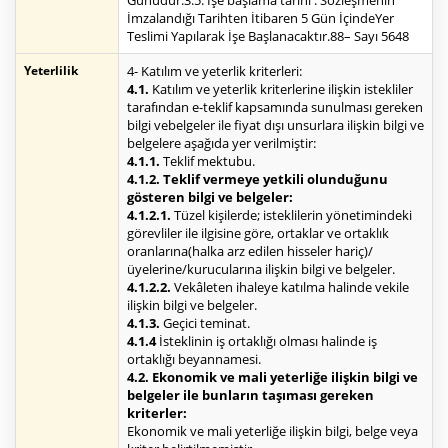
Günüdür.3.5. İşe başlama tarihi : Sözleşmenin
İmzalandığı Tarihten İtibaren 5 Gün İçindeYer
Teslimi Yapılarak İşe Başlanacaktır.88– Sayı 5648
Yeterlilik
4- Katılım ve yeterlik kriterleri:
4.1.
Katılım ve yeterlik kriterlerine ilişkin istekliler
tarafından e-teklif kapsamında sunulması gereken
bilgi vebelgeler ile fiyat dışı unsurlara ilişkin bilgi ve
belgelere aşağıda yer verilmiştir:
4.1.1.
Teklif mektubu.
4.1.2. Teklif vermeye yetkili olunduğunu
gösteren bilgi ve belgeler:
4.1.2.1.
Tüzel kişilerde; isteklilerin yönetimindeki
görevliler ile ilgisine göre, ortaklar ve ortaklık
oranlarına(halka arz edilen hisseler hariç)/
üyelerine/kurucularına ilişkin bilgi ve belgeler.
4.1.2.2.
Vekâleten ihaleye katılma halinde vekile
ilişkin bilgi ve belgeler.
4.1.3.
Geçici teminat.
4.1.4
İsteklinin iş ortaklığı olması halinde iş
ortaklığı beyannamesi.
4.2. Ekonomik ve mali yeterliğe ilişkin bilgi ve
belgeler ile bunların taşıması gereken
kriterler:
Ekonomik ve mali yeterliğe ilişkin bilgi, belge veya