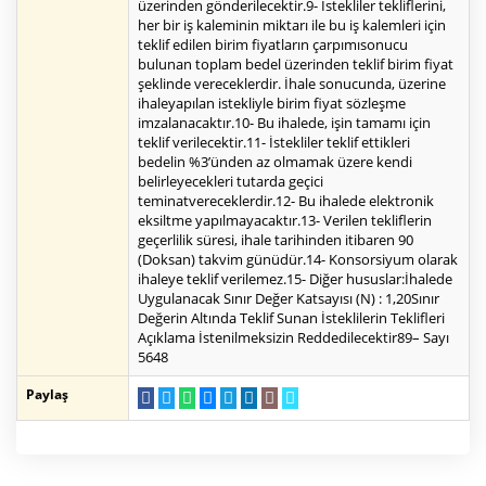
üzerinden gönderilecektir.9- İstekliler tekliflerini,
her bir iş kaleminin miktarı ile bu iş kalemleri için
teklif edilen birim fiyatların çarpımısonucu
bulunan toplam bedel üzerinden teklif birim fiyat
şeklinde vereceklerdir. İhale sonucunda, üzerine
ihaleyapılan istekliyle birim fiyat sözleşme
imzalanacaktır.10- Bu ihalede, işin tamamı için
teklif verilecektir.11- İstekliler teklif ettikleri
bedelin %3’ünden az olmamak üzere kendi
belirleyecekleri tutarda geçici
teminatvereceklerdir.12- Bu ihalede elektronik
eksiltme yapılmayacaktır.13- Verilen tekliflerin
geçerlilik süresi, ihale tarihinden itibaren 90
(Doksan) takvim günüdür.14- Konsorsiyum olarak
ihaleye teklif verilemez.15- Diğer hususlar:İhalede
Uygulanacak Sınır Değer Katsayısı (N) : 1,20Sınır
Değerin Altında Teklif Sunan İsteklilerin Teklifleri
Açıklama İstenilmeksizin Reddedilecektir89– Sayı
5648
Paylaş