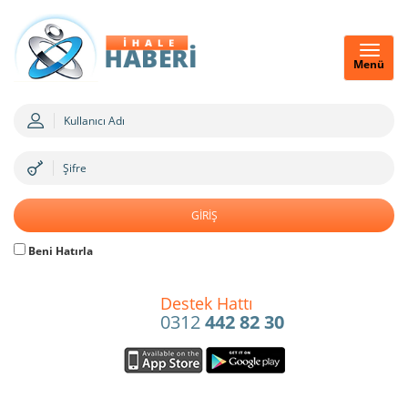
Menü
Beni Hatırla
Destek Hattı
0312
442 82 30