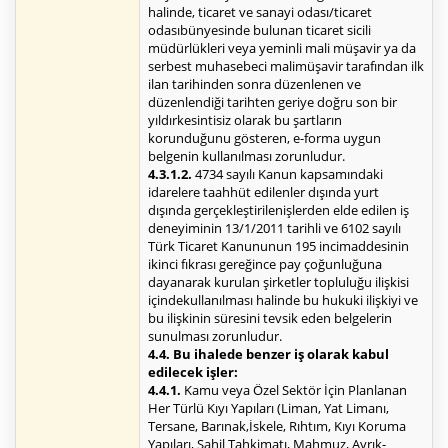
halinde, ticaret ve sanayi odası/ticaret
odasıbünyesinde bulunan ticaret sicili
müdürlükleri veya yeminli mali müşavir ya da
serbest muhasebeci malimüşavir tarafından ilk
ilan tarihinden sonra düzenlenen ve
düzenlendiği tarihten geriye doğru son bir
yıldırkesintisiz olarak bu şartların
korunduğunu gösteren, e-forma uygun
belgenin kullanılması zorunludur.
4.3.1.2.
4734 sayılı Kanun kapsamındaki
idarelere taahhüt edilenler dışında yurt
dışında gerçekleştirilenişlerden elde edilen iş
deneyiminin 13/1/2011 tarihli ve 6102 sayılı
Türk Ticaret Kanununun 195 incimaddesinin
ikinci fıkrası gereğince pay çoğunluğuna
dayanarak kurulan şirketler topluluğu ilişkisi
içindekullanılması halinde bu hukuki ilişkiyi ve
bu ilişkinin süresini tevsik eden belgelerin
sunulması zorunludur.
4.4. Bu ihalede benzer iş olarak kabul
edilecek işler:
4.4.1.
Kamu veya Özel Sektör İçin Planlanan
Her Türlü Kıyı Yapıları (Liman, Yat Limanı,
Tersane, Barınak,İskele, Rıhtım, Kıyı Koruma
Yapıları, Sahil Tahkimatı, Mahmuz, Ayrık-