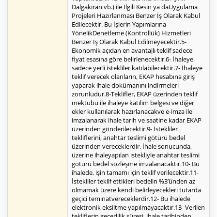
Dalgakıran vb.) ile İlgili Kesin ya daUygulama
Projeleri Hazırlanması Benzer İş Olarak Kabul
Edilecektir. Bu İşlerin Yapımlarına
YönelikDenetleme (Kontrollük) Hizmetleri
Benzer İş Olarak Kabul Edilmeyecektir.5-
Ekonomik açıdan en avantajlı teklif sadece
fiyat esasına göre belirlenecektir.6- İhaleye
sadece yerli istekliler katılabilecektir.7- İhaleye
teklif verecek olanların, EKAP hesabına giriş
yaparak ihale dokümanını indirmeleri
zorunludur.8-Teklifler, EKAP üzerinden teklif
mektubu ile ihaleye katılım belgesi ve diğer
ekler kullanılarak hazırlanacakve e-imza ile
imzalanarak ihale tarih ve saatine kadar EKAP
üzerinden gönderilecektir.9- İstekliler
tekliflerini, anahtar teslimi götürü bedel
üzerinden vereceklerdir. İhale sonucunda,
üzerine ihaleyapılan istekliyle anahtar teslimi
götürü bedel sözleşme imzalanacaktır.10- Bu
ihalede, işin tamamı için teklif verilecektir.11-
İstekliler teklif ettikleri bedelin %3’ünden az
olmamak üzere kendi belirleyecekleri tutarda
geçici teminatvereceklerdir.12- Bu ihalede
elektronik eksiltme yapılmayacaktır.13- Verilen
tekliflerin geçerlilik süresi, ihale tarihinden