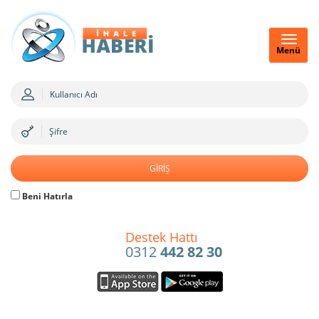
Menü
Beni Hatırla
Destek Hattı
0312
442 82 30