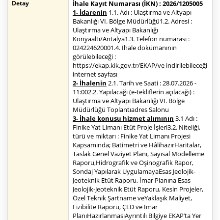
Detay
İhale Kayıt Numarası (İKN) : 2026/1205005
1- İdarenin
1.1. Adı : Ulaştırma ve Altyapı
Bakanlığı VI. Bölge Müdürlüğü1.2. Adresi :
Ulaştırma ve Altyapı Bakanlığı
Konyaaltı/Antalya1.3. Telefon numarası :
024224620001.4. İhale dokümanının
görülebileceği :
https://ekap.kik.gov.tr/EKAP/ve indirilebileceği
internet sayfası
2- İhalenin
2.1. Tarih ve Saati : 28.07.2026 -
11:002.2. Yapılacağı (e-tekliflerin açılacağı) :
Ulaştırma ve Altyapı Bakanlığı VI. Bölge
Müdürlüğü Toplantıadres Salonu
3- İhale konusu hizmet alımının
3.1 Adı :
Finike Yat Limanı Etüt Proje İşleri3.2. Niteliği,
türü ve miktarı : Finike Yat Limanı Projesi
Kapsamında; Batimetri ve HâlihazırHaritalar,
Taslak Genel Vaziyet Planı, Sayısal Modelleme
Raporu,Hidrografik ve Oşinografik Rapor,
Sondaj Yapılarak UygulamayaEsas Jeolojik-
Jeoteknik Etüt Raporu, İmar Planına Esas
Jeolojik-Jeoteknik Etüt Raporu, Kesin Projeler,
Özel Teknik Şartname veYaklaşık Maliyet,
Fizibilite Raporu, ÇED ve İmar
PlanıHazırlanmasıAyrıntılı Bilgiye EKAP’ta Yer