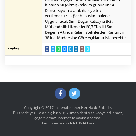
itibaren 60 (Altmış) takvim günüdür.14-
Konsorsiyum olarak ihaleye teklif
verilemez.15- Diğer hususlar:İhalede
Uygulanacak Sınır Değer Katsayısı (R) :
Mühendislik Hizmetleri/0,72Teklifi Sınır
Değerin Altında Kalan İsteklilerden Kanunun
38 inci Maddesine Göre Açıklama İstenecektir
Paylaş
Copyright © 2017
ihalehaberi.net
Her Hakkı Saklıdır.
Bu sitede yazılı olan hiç bir bilgi kısmen dahi olsa kopya edilemez,
çoğaltılamaz, İnternet'te yayımlanamaz.
Gizlilik ve Sorumluluk Politikası