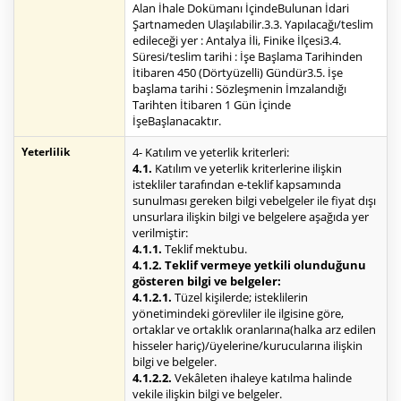
Alan İhale Dokümanı İçindeBulunan İdari
Şartnameden Ulaşılabilir.3.3. Yapılacağı/teslim
edileceği yer : Antalya İli, Finike İlçesi3.4.
Süresi/teslim tarihi : İşe Başlama Tarihinden
İtibaren 450 (Dörtyüzelli) Gündür3.5. İşe
başlama tarihi : Sözleşmenin İmzalandığı
Tarihten İtibaren 1 Gün İçinde
İşeBaşlanacaktır.
Yeterlilik
4- Katılım ve yeterlik kriterleri:
4.1.
Katılım ve yeterlik kriterlerine ilişkin
istekliler tarafından e-teklif kapsamında
sunulması gereken bilgi vebelgeler ile fiyat dışı
unsurlara ilişkin bilgi ve belgelere aşağıda yer
verilmiştir:
4.1.1.
Teklif mektubu.
4.1.2. Teklif vermeye yetkili olunduğunu
gösteren bilgi ve belgeler:
4.1.2.1.
Tüzel kişilerde; isteklilerin
yönetimindeki görevliler ile ilgisine göre,
ortaklar ve ortaklık oranlarına(halka arz edilen
hisseler hariç)/üyelerine/kurucularına ilişkin
bilgi ve belgeler.
4.1.2.2.
Vekâleten ihaleye katılma halinde
vekile ilişkin bilgi ve belgeler.