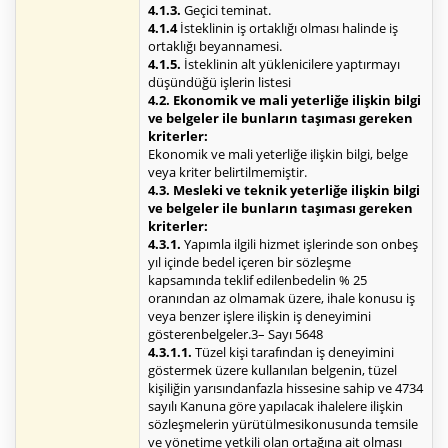
4.1.3.
Geçici teminat.
4.1.4
İsteklinin iş ortaklığı olması halinde iş
ortaklığı beyannamesi.
4.1.5.
İsteklinin alt yüklenicilere yaptırmayı
düşündüğü işlerin listesi
4.2. Ekonomik ve mali yeterliğe ilişkin bilgi
ve belgeler ile bunların taşıması gereken
kriterler:
Ekonomik ve mali yeterliğe ilişkin bilgi, belge
veya kriter belirtilmemiştir.
4.3. Mesleki ve teknik yeterliğe ilişkin bilgi
ve belgeler ile bunların taşıması gereken
kriterler:
4.3.1.
Yapımla ilgili hizmet işlerinde son onbeş
yıl içinde bedel içeren bir sözleşme
kapsamında teklif edilenbedelin % 25
oranından az olmamak üzere, ihale konusu iş
veya benzer işlere ilişkin iş deneyimini
gösterenbelgeler.3– Sayı 5648
4.3.1.1.
Tüzel kişi tarafından iş deneyimini
göstermek üzere kullanılan belgenin, tüzel
kişiliğin yarısındanfazla hissesine sahip ve 4734
sayılı Kanuna göre yapılacak ihalelere ilişkin
sözleşmelerin yürütülmesikonusunda temsile
ve yönetime yetkili olan ortağına ait olması