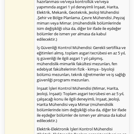
hazırlanması ve/veya kontrollük ve/veya
yapımında asgari 1 yıl deneyimli İnşaat, Harita,
Elektrik, Mekanik, Geoteknik, Jeoloji Mühendisi
,Şehir ve Bölge Planlama ,Çevre Mühendisi ,Peyzaj
mimarı veya Mimar. (mühendislik bölümlerinde
isim değişikliği olsa da, diğer bir ifade ile eşdeğer
bölümler de ismen yer almasa da kabul
edilecektir.)
İş Güvenliği Kontrol Mühendisi: Gerekli sertifika ve
eğitimleri almış, toplam asgari tecrübesi en az 5 yıl,
iş güvenliği ile ilgili asgari 1 yıl çalışmış,
mühendislik-mimarlık fakültesi mezunları, fen
edebiyat fakültelerinin fizik - kimya - biyoloji
bölümü mezunları, teknik öğretmenler ve iş sağlığı
güvenliği programı mezunları.
İnşaat İşleri Kontrol Mühendisi (Mimar, Harita,
Jeoloji, İnşaat): Toplam asgari tecrübesi en az 5 yıl,
çalışacağı konu ile ilgili deneyimli, İnşaat, Jeoloji,
Harita Mühendisi veya Mimar (mühendislik
bölümlerinde isim değişikliği olsa da, diğer bir ifade
ile eşdeğer bölümler de ismen yer almasa da kabul
edilecektir.)
Elektrik-Elektronik İşleri Kontrol Mühendisi