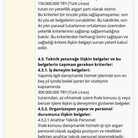
150.000.000 TRY (Türk Lirası)
tutarı ön yeterlilik asgari şartı olarak istenir.
Bu kriterleri bir önceki yılda sağlayamayanlar, son
iki yıla ait belgelerini sunabilirler. Bu takdirde, son
iki yılın parasal tutarlarının ortalaması üzerinden
yeterlik kriterlerinin sağlanıp sağlanmadığına
bakılır. Bu kriterlerden herhangi birini sağlayan ve
sağladığı kritere ilişkin belgeyi sunan yeterli kabul
edilir.
4.3. Teknik yeteneğe ilişkin belgeler ve bu
belgelerin taşıması gereken kriterler:
4.3.1. İş deneyim belgeleri:
Yapımla ilgili danışmanlık hizmet işlerinde son on
beş yıl içinde bedel içeren bir sözleşme
kapsamında
300.000.000 TRY (Türk Lirası)
tutarından, az olmamak üzere ihale konusu iş veya
benzer işlere ilişkin iş deneyimini gösteren belgeler.
4.3.2. Organizasyon yapısı ve personel
durumuna ilişkin belgeler:
4.3.2.1 Anahtar Teknik Personel:
İhale konusu danışmanlık hizmeti işi için asgari
personel olarak aşağıda pozisyon ve nitelikleri
belirten anahtar teknik personel istenmektedir: