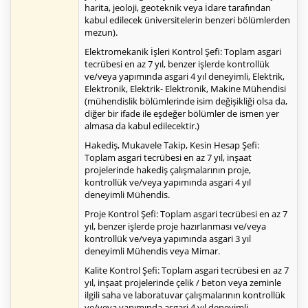
harita, jeoloji, geoteknik veya İdare tarafından
kabul edilecek üniversitelerin benzeri bölümlerden
mezun).
Elektromekanik İşleri Kontrol Şefi: Toplam asgari
tecrübesi en az 7 yıl, benzer işlerde kontrollük
ve/veya yapımında asgari 4 yıl deneyimli, Elektrik,
Elektronik, Elektrik- Elektronik, Makine Mühendisi
(mühendislik bölümlerinde isim değişikliği olsa da,
diğer bir ifade ile eşdeğer bölümler de ismen yer
almasa da kabul edilecektir.)
Hakediş, Mukavele Takip, Kesin Hesap Şefi:
Toplam asgari tecrübesi en az 7 yıl, inşaat
projelerinde hakediş çalışmalarının proje,
kontrollük ve/veya yapımında asgari 4 yıl
deneyimli Mühendis.
Proje Kontrol Şefi: Toplam asgari tecrübesi en az 7
yıl, benzer işlerde proje hazırlanması ve/veya
kontrollük ve/veya yapımında asgari 3 yıl
deneyimli Mühendis veya Mimar.
Kalite Kontrol Şefi: Toplam asgari tecrübesi en az 7
yıl, inşaat projelerinde çelik / beton veya zeminle
ilgili saha ve laboratuvar çalışmalarının kontrollük
ve/veya yapımında asgari 4 yıl deneyimli