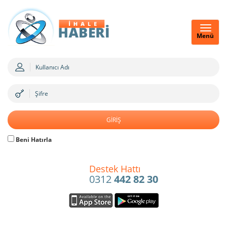
Menü
Beni Hatırla
Destek Hattı
0312
442 82 30