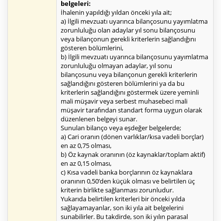
belgeleri:
İhalenin yapıldığı yıldan önceki yıla ait;
a) İlgili mevzuatı uyarınca bilançosunu yayımlatma
zorunluluğu olan adaylar yıl sonu bilançosunu
veya bilançonun gerekli kriterlerin sağlandığını
gösteren bölümlerini,
b) İlgili mevzuatı uyarınca bilançosunu yayımlatma
zorunluluğu olmayan adaylar, yıl sonu
bilançosunu veya bilançonun gerekli kriterlerin
sağlandığını gösteren bölümlerini ya da bu
kriterlerin sağlandığını göstermek üzere yeminli
mali müşavir veya serbest muhasebeci mali
müşavir tarafından standart forma uygun olarak
düzenlenen belgeyi sunar.
Sunulan bilanço veya eşdeğer belgelerde;
a) Cari oranın (dönen varlıklar/kısa vadeli borçlar)
en az 0,75 olması,
b) Öz kaynak oranının (öz kaynaklar/toplam aktif)
en az 0,15 olması,
c) Kısa vadeli banka borçlarının öz kaynaklara
oranının 0,50’den küçük olması ve belirtilen üç
kriterin birlikte sağlanması zorunludur.
Yukarıda belirtilen kriterleri bir önceki yılda
sağlayamayanlar, son iki yıla ait belgelerini
sunabilirler. Bu takdirde, son iki yılın parasal