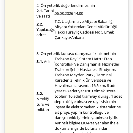
2- Ön yeterlik değerlendirmesinin
2.1.
Tarihi
:
06.08.2026 14:00
ve saati
T.C. Ulaştırma ve Altyapı Bakanlığı
2.2.
Altyapı Yatırımları Genel Müdürlüğü -
Yapılacağı
:
Hakkı Turayliç Caddesi No:5 Emek
adres
Çankaya/Ankara
3- Ön yeterlik konusu danışmanlık hizmetinin
Trabzon Raylı Sistem Hattı 1Etap
3.1.
Adı
:
Kontrollük Ve Danışmanlık Hizmetleri
Trabzon Şehir Hastanesi, Stadyum,
Trabzon Meydan Parkı, Terminal,
Karadeniz Teknik Üniversitesi ve
Havalimanı arasında 16.5 km, 8 adet
yeraltı 8 adet yer üstü olmak üzere
3.2.
toplam 16 adet tramvay durağı, 1 adet
Niteliği,
:
depo atölye binası ve raylı sistemin
türü ve
inşaat ile elektromekanik sistemlerine
miktarı
ait proje, yapım kontrollüğü ve
danışmanlık işlerinin yapılması işidir.
Ayrıntılı bilgiye EKAP’ta yer alan ihale
dokümanı içinde bulunan idari