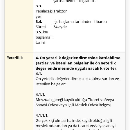
şartnameden ulaşılabilir.
3.3.
Yapılacağı
:
Trabzon
yer
3.4.
İşe başlama tarihinden itibaren
:
Süresi
54 aydır
3.5.
İşe
başlama
:
tarihi
Yeterlilik
4- Ön yeterlik değerlendirmesine katılabilme
şartları ve istenilen belgeler ile ön yeterlik
değerlendirmesinde uygulanacak kriterler:
4.1.
Ön yeterlik değerlendirmesine katılma şartları ve
istenilen belgeler:
4.1.1.
Mevzuatı gereği kayıtlı olduğu Ticaret ve/veya
Sanayi Odası veya ilgili Meslek Odası Belgesi,
4.1.1.1.
Gerçek kişi olması halinde, kayıtlı olduğu ilgili
meslek odasından ya da ticaret ve/veya sanayi