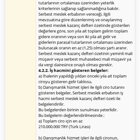
tutarlarının ortalaması üzerinden yeterlik
kriterlerinin sağlanıp sağlanmadığına bakılır.
Serbest meslek erbabının vereceği, ilgili
mevzuatına göre düzenlenmiş ve onaylanmış
serbest meslek kazanç defteri özetinde gösterilen
değerlere göre, son yıla ait toplam gelirin toplam
gidere oranının veya son iki yıla ait gelir ve
giderlerin parasal tutarlarının ortalaması üzerinden
bulunacak oranın en az (1,25) olması şartı aranır.
Serbest meslek kazanç defteri özetinin yeminli mali
müşavir veya serbest muhasebeci mali müşavir ya
da vergi dairesince onaylı olması gerekir.
4.2.2. İş hacmini gösteren belgeler:
a) İhalenin yapıldığı yıldan önceki yıla ait toplam
ciroyu gösteren gelir tablosu,
b) Danışmanlık hizmet işleri ile ilgili ciro tutarını
gösteren belgeler, Serbest meslek erbabının iş
hacmi serbest meslek kazanç defteri özeti ile
belgelendirilir.
Bu belgelerden birinin sunulması yeterlidir.
Bu belgelerin değerlendirilmesinde ;
a) Toplam ciro için en az
210.000.000 TRY (Türk Lirası)
b) Danışmanlık hizmet işleri ile ilgili cironun,