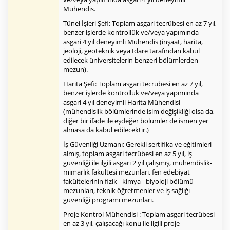
Mühendis.
Tünel İşleri Şefi: Toplam asgari tecrübesi en az 7 yıl,
benzer işlerde kontrollük ve/veya yapımında
asgari 4 yıl deneyimli Mühendis (inşaat, harita,
jeoloji, geoteknik veya İdare tarafından kabul
edilecek üniversitelerin benzeri bölümlerden
mezun).
Harita Şefi: Toplam asgari tecrübesi en az 7 yıl,
benzer işlerde kontrollük ve/veya yapımında
asgari 4 yıl deneyimli Harita Mühendisi
(mühendislik bölümlerinde isim değişikliği olsa da,
diğer bir ifade ile eşdeğer bölümler de ismen yer
almasa da kabul edilecektir.)
İş Güvenliği Uzmanı: Gerekli sertifika ve eğitimleri
almış, toplam asgari tecrübesi en az 5 yıl, iş
güvenliği ile ilgili asgari 2 yıl çalışmış, mühendislik-
mimarlık fakültesi mezunları, fen edebiyat
fakültelerinin fizik - kimya - biyoloji bölümü
mezunları, teknik öğretmenler ve iş sağlığı
güvenliği programı mezunları.
Proje Kontrol Mühendisi : Toplam asgari tecrübesi
en az 3 yıl, çalışacağı konu ile ilgili proje