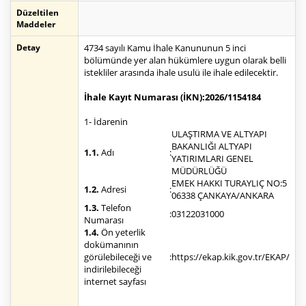
Düzeltilen
Maddeler
Detay
4734 sayılı Kamu İhale Kanununun 5 inci
bölümünde yer alan hükümlere uygun olarak belli
istekliler arasında ihale usulü ile ihale edilecektir.
İhale Kayıt Numarası (İKN)
:
2026/1154184
1- İdarenin
ULAŞTIRMA VE ALTYAPI
BAKANLIĞI ALTYAPI
1.1.
Adı
:
YATIRIMLARI GENEL
MÜDÜRLÜĞÜ
EMEK HAKKI TURAYLIÇ NO:5
1.2.
Adresi
:
06338 ÇANKAYA/ANKARA
1.3.
Telefon
:
03122031000
Numarası
1.4.
Ön yeterlik
dokümanının
görülebileceği ve
:
https://ekap.kik.gov.tr/EKAP/
indirilebileceği
internet sayfası