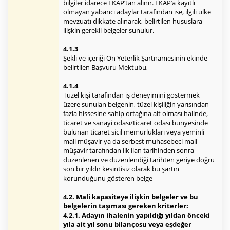
bilgiler idarece EKAP’tan alınır. EKAP’a kayıtlı
olmayan yabancı adaylar tarafından ise, ilgili ülke
mevzuatı dikkate alınarak, belirtilen hususlara
ilişkin gerekli belgeler sunulur.
4.1.3
Şekli ve içeriği Ön Yeterlik Şartnamesinin ekinde
belirtilen Başvuru Mektubu,
4.1.4
Tüzel kişi tarafından iş deneyimini göstermek
üzere sunulan belgenin, tüzel kişiliğin yarısından
fazla hissesine sahip ortağına ait olması halinde,
ticaret ve sanayi odası/ticaret odası bünyesinde
bulunan ticaret sicil memurlukları veya yeminli
mali müşavir ya da serbest muhasebeci mali
müşavir tarafından ilk ilan tarihinden sonra
düzenlenen ve düzenlendiği tarihten geriye doğru
son bir yıldır kesintisiz olarak bu şartın
korunduğunu gösteren belge
4.2. Mali kapasiteye ilişkin belgeler ve bu
belgelerin taşıması gereken kriterler:
4.2.1. Adayın ihalenin yapıldığı yıldan önceki
yıla ait yıl sonu bilançosu veya eşdeğer