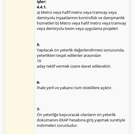
işler:
4.4.1.
a) Metro veya hafif metro veya tramvay veya
demiryolu inşaatlarının kontrollük ve danışmanlık
hizmetleri b) Metro veya hafif metro veya tramvay
veya demiryolu kesin veya uygulama projeleri
5-
Yapılacak ön yeterlik değerlendirmesi sonucunda,
yeterlikleri tespit edilenler arasından
10
aday teklif vermek üzere davet edilecektir.
6-
İhale yerli ve yabancı tüm isteklilere açıktır.
7-
Ön yeterliğe başvuracak olanların ön yeterlik
dokümanını EKAP hesabına giriş yapmak suretiyle
indirmeleri zorunludur.