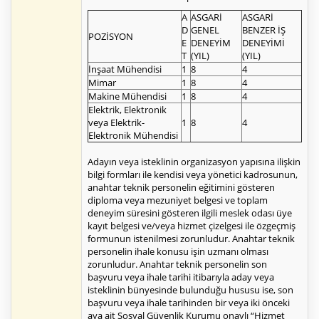
A
ASGARİ
ASGARİ
D
GENEL
BENZER İŞ
POZİSYON
E
DENEYİM
DENEYİMİ
T
(YIL)
(YIL)
İnşaat Mühendisi
1
8
4
Mimar
1
8
4
Makine Mühendisi
1
8
4
Elektrik, Elektronik
veya Elektrik-
1
8
4
Elektronik Mühendisi
Adayın veya isteklinin organizasyon yapısına ilişkin
bilgi formları ile kendisi veya yönetici kadrosunun,
anahtar teknik personelin eğitimini gösteren
diploma veya mezuniyet belgesi ve toplam
deneyim süresini gösteren ilgili meslek odası üye
kayıt belgesi ve/veya hizmet çizelgesi ile özgeçmiş
formunun istenilmesi zorunludur. Anahtar teknik
personelin ihale konusu işin uzmanı olması
zorunludur. Anahtar teknik personelin son
başvuru veya ihale tarihi itibarıyla aday veya
isteklinin bünyesinde bulunduğu hususu ise, son
başvuru veya ihale tarihinden bir veya iki önceki
aya ait Sosyal Güvenlik Kurumu onaylı “Hizmet