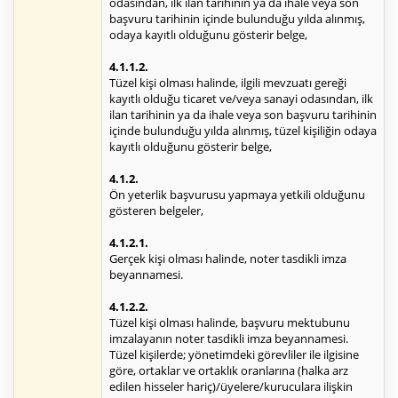
odasından, ilk ilan tarihinin ya da ihale veya son
başvuru tarihinin içinde bulunduğu yılda alınmış,
odaya kayıtlı olduğunu gösterir belge,
4.1.1.2.
Tüzel kişi olması halinde, ilgili mevzuatı gereği
kayıtlı olduğu ticaret ve/veya sanayi odasından, ilk
ilan tarihinin ya da ihale veya son başvuru tarihinin
içinde bulunduğu yılda alınmış, tüzel kişiliğin odaya
kayıtlı olduğunu gösterir belge,
4.1.2.
Ön yeterlik başvurusu yapmaya yetkili olduğunu
gösteren belgeler,
4.1.2.1.
Gerçek kişi olması halinde, noter tasdikli imza
beyannamesi.
4.1.2.2.
Tüzel kişi olması halinde, başvuru mektubunu
imzalayanın noter tasdikli imza beyannamesi.
Tüzel kişilerde; yönetimdeki görevliler ile ilgisine
göre, ortaklar ve ortaklık oranlarına (halka arz
edilen hisseler hariç)/üyelere/kuruculara ilişkin