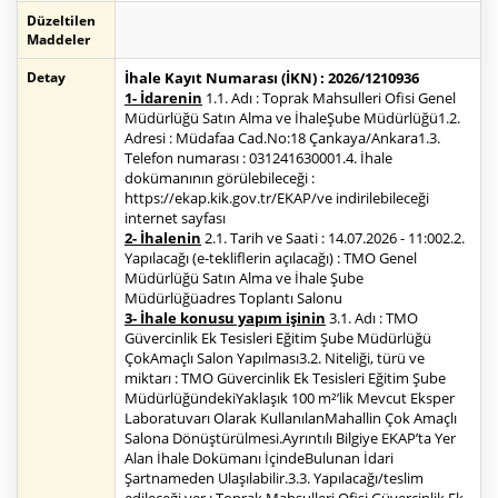
Düzeltilen
Maddeler
Detay
İhale Kayıt Numarası (İKN) : 2026/1210936
1- İdarenin
1.1. Adı : Toprak Mahsulleri Ofisi Genel
Müdürlüğü Satın Alma ve İhaleŞube Müdürlüğü1.2.
Adresi : Müdafaa Cad.No:18 Çankaya/Ankara1.3.
Telefon numarası : 031241630001.4. İhale
dokümanının görülebileceği :
https://ekap.kik.gov.tr/EKAP/ve indirilebileceği
internet sayfası
2- İhalenin
2.1. Tarih ve Saati : 14.07.2026 - 11:002.2.
Yapılacağı (e-tekliflerin açılacağı) : TMO Genel
Müdürlüğü Satın Alma ve İhale Şube
Müdürlüğüadres Toplantı Salonu
3- İhale konusu yapım işinin
3.1. Adı : TMO
Güvercinlik Ek Tesisleri Eğitim Şube Müdürlüğü
ÇokAmaçlı Salon Yapılması3.2. Niteliği, türü ve
miktarı : TMO Güvercinlik Ek Tesisleri Eğitim Şube
MüdürlüğündekiYaklaşık 100 m²’lik Mevcut Eksper
Laboratuvarı Olarak KullanılanMahallin Çok Amaçlı
Salona Dönüştürülmesi.Ayrıntılı Bilgiye EKAP’ta Yer
Alan İhale Dokümanı İçindeBulunan İdari
Şartnameden Ulaşılabilir.3.3. Yapılacağı/teslim