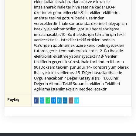
ekler kullanılarak hazırlanacakve e-imza ile
imzalanarak ihale tarih ve saatine kadar EKAP
üzerinden gönderilecektir.9- İstekliler tekliflerini,
anahtar teslimi götürü bedel üzerinden
vereceklerdir. İhale sonucunda, üzerine ihaleyapılan
istekliyle anahtar teslimi götürü bedel sözleşme
imzalanacaktır.10- Bu ihalede, işin tamamı için teklif
verilecektir.11- İstekliler teklif ettikleri bedelin
%3’ünden az olmamak üzere kendi belirleyecekleri
tutarda geçici teminatvereceklerdir.12- Bu ihalede
elektronik eksiltme yapılmayacaktır.13- Verilen
tekliflerin geçerlilik süresi, ihale tarihinden itibaren
90 (Doksan) takvim günüdür.14- Konsorsiyum olarak
ihaleye teklif verilemez.15- Diğer hususlar:İhalede
Uygulanacak Sınır Değer Katsayısı (N) : 1,00Sınır
Değerin Altında Teklif Sunan İsteklilerin Teklifleri
Açıklama İstenilmeksizin Reddedilecektir
Paylaş