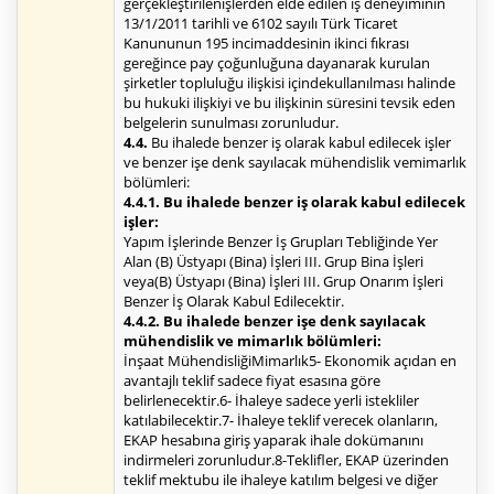
gerçekleştirilenişlerden elde edilen iş deneyiminin
13/1/2011 tarihli ve 6102 sayılı Türk Ticaret
Kanununun 195 incimaddesinin ikinci fıkrası
gereğince pay çoğunluğuna dayanarak kurulan
şirketler topluluğu ilişkisi içindekullanılması halinde
bu hukuki ilişkiyi ve bu ilişkinin süresini tevsik eden
belgelerin sunulması zorunludur.
4.4.
Bu ihalede benzer iş olarak kabul edilecek işler
ve benzer işe denk sayılacak mühendislik vemimarlık
bölümleri:
4.4.1. Bu ihalede benzer iş olarak kabul edilecek
işler:
Yapım İşlerinde Benzer İş Grupları Tebliğinde Yer
Alan (B) Üstyapı (Bina) İşleri III. Grup Bina İşleri
veya(B) Üstyapı (Bina) İşleri III. Grup Onarım İşleri
Benzer İş Olarak Kabul Edilecektir.
4.4.2. Bu ihalede benzer işe denk sayılacak
mühendislik ve mimarlık bölümleri:
İnşaat MühendisliğiMimarlık5- Ekonomik açıdan en
avantajlı teklif sadece fiyat esasına göre
belirlenecektir.6- İhaleye sadece yerli istekliler
katılabilecektir.7- İhaleye teklif verecek olanların,
EKAP hesabına giriş yaparak ihale dokümanını
indirmeleri zorunludur.8-Teklifler, EKAP üzerinden
teklif mektubu ile ihaleye katılım belgesi ve diğer