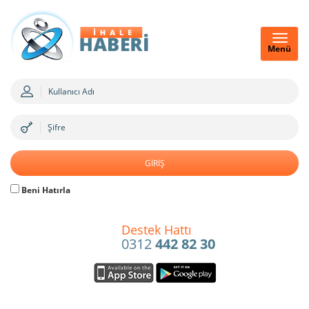
Menü
Beni Hatırla
Destek Hattı
0312
442 82 30