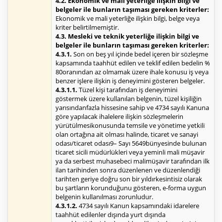
4.2. Ekonomik ve mali yeterliğe ilişkin bilgi ve
belgeler ile bunların taşıması gereken kriterler:
Ekonomik ve mali yeterliğe ilişkin bilgi, belge veya
kriter belirtilmemiştir.
4.3. Mesleki ve teknik yeterliğe ilişkin bilgi ve
belgeler ile bunların taşıması gereken kriterler:
4.3.1.
Son on beş yıl içinde bedel içeren bir sözleşme
kapsamında taahhüt edilen ve teklif edilen bedelin %
80oranından az olmamak üzere ihale konusu iş veya
benzer işlere ilişkin iş deneyimini gösteren belgeler.
4.3.1.1.
Tüzel kişi tarafından iş deneyimini
göstermek üzere kullanılan belgenin, tüzel kişiliğin
yarısındanfazla hissesine sahip ve 4734 sayılı Kanuna
göre yapılacak ihalelere ilişkin sözleşmelerin
yürütülmesikonusunda temsile ve yönetime yetkili
olan ortağına ait olması halinde, ticaret ve sanayi
odası/ticaret odası9– Sayı 5649bünyesinde bulunan
ticaret sicili müdürlükleri veya yeminli mali müşavir
ya da serbest muhasebeci malimüşavir tarafından ilk
ilan tarihinden sonra düzenlenen ve düzenlendiği
tarihten geriye doğru son bir yıldırkesintisiz olarak
bu şartların korunduğunu gösteren, e-forma uygun
belgenin kullanılması zorunludur.
4.3.1.2.
4734 sayılı Kanun kapsamındaki idarelere
taahhüt edilenler dışında yurt dışında