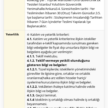
edileceği yer : Toprak Mahsulleri Ofisi Güvercinlik Ek
Tesisleri İstanbul Yolu9.km Güvercinlik
Yenimahalle/Ankara3.4. Süresi/teslim tarihi : Yer
Tesliminden İtibaren 30 (Otuz) Takvim Günüdür.3.5.
İşe başlama tarihi : Sözleşmenin İmzalandığı Tarihten
İtibaren 7 Gün İçindeYer Teslimi Yapılarak İşe
Başlanacaktır.
Yeterlilik
4- Katılım ve yeterlik kriterleri:
4.1.
Katılım ve yeterlik kriterlerine ilişkin istekliler
tarafından e-teklif kapsamında sunulması gereken
bilgi vebelgeler ile fiyat dışı unsurlara ilişkin bilgi ve
belgelere aşağıda yer verilmiştir:
4.1.1.
Teklif mektubu.
4.1.2. Teklif vermeye yetkili olunduğunu
gösteren bilgi ve belgeler:
4.1.2.1.
Tüzel kişilerde; isteklilerin yönetimindeki
görevliler ile ilgisine göre, ortaklar ve ortaklık
oranlarına(halka arz edilen hisseler hariç)/
üyelerine/kurucularına ilişkin bilgi ve belgeler.
4.1.2.2.
Vekâleten ihaleye katılma halinde vekile
ilişkin bilgi ve belgeler.
4.1.3.
Geçici teminat.
4.1.4
İsteklinin iş ortaklığı olması halinde iş ortaklığı
beyannamesi.