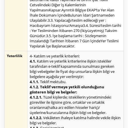
Cetvelindeki Diğer İş Kalemlerinin
YapılmasınıKapsar.Ayrıntılı Bilgiye EKAP’ta Yer Alan
İhale Dokümanı İçindeBulunan İdari Şartnameden
Ulaşılabilir.3.3. Yapılacağı/teslim edileceği yer :
Hacıbayram İstasyonu/Amasya3.4. Süresi/teslim tarihi
: Yer Tesliminden İtibaren 270 (İkiyüzyetmiş) Takvim
Günüdür.3.5. İşe başlama tarihi : Sözleşmenin
İmzalandığı Tarihten İtibaren 7 Gün İçindeYer Teslimi
Yapılarak İşe Başlanacaktır.
Yeterlilik
4- Katılım ve yeterlik kriterleri:
4.1.
Katılım ve yeterlik kriterlerine ilişkin istekliler
tarafından e-teklif kapsamında sunulması gereken
bilgi vebelgeler ile fiyat dışı unsurlara ilişkin bilgi ve
belgelere aşağıda yer verilmiştir:
4.1.1.
Teklif mektubu.
4.1.2. Teklif vermeye yetkili olunduğunu
gösteren bilgi ve belgeler:
4.1.2.1.
Tüzel kişilerde; isteklilerin yönetimindeki
görevliler ile ilgisine göre, ortaklar ve ortaklık
oranlarına(halka arz edilen hisseler hariç)/
üyelerine/kurucularına ilişkin bilgi ve belgeler.
4.1.2.2.
Vekâleten ihaleye katılma halinde vekile ilişkin
bilgi ve belgeler.