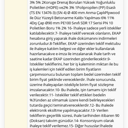
3% 5% 2Koruge Drenaj Boruları Yüksek Yoğunluklu
Polietilen (HDPE) ve2% 3% 1Polipropilen (PP) Esaslı
(TS EN 13476-3) (SN 4) Ø 400 mm Anma ÇaplıPlywood
ile Düz Yüzeyli Betonarme Kalıbı Yapılması 6% 11%
4Dış Çap Ø90 mm PE100 Sınıfı SDR 17 Serisi PN 10
Polietilen Boru 1% 2% 16- İhaleye sadece yerli istekliler
katılabilecektir.7- İhaleye teklif verecek olanların, EKAP
hesabına giriş yaparak ihale dokümanını indirmeleri
zorunludur.8-Teklifler, EKAP üzerinden teklif mektubu
ile ihaleye katılım belgesi ve diğer ekler kullanılarak
hazırlanacakve e-imza ile imzalanarak ihale tarih ve
saatine kadar EKAP üzerinden gönderilecektir.9-
İstekliler tekliflerini, her bir iş kaleminin miktarı ile bu
iş kalemleri için teklif edilen birim fiyatların
çarpımısonucu bulunan toplam bedel üzerinden teklif
birim fiyat şeklinde vereceklerdir. İhale sonucunda,
üzerine ihaleyapılan istekliyle birim fiyat sözleşme
imzalanacaktır.10- Bu ihalede, işin tamamı için teklif
verilecektir.11- İstekliler teklif ettikleri bedelin
%3’ünden az olmamak üzere kendi belirleyecekleri
tutarda geçici teminatvereceklerdir.12- Bu ihalede
elektronik eksiltme yapılmayacaktır.13- Verilen
tekliflerin geçerlilik süresi, ihale tarihinden itibaren 90
(Doksan) takvim günüdür.14- Konsorsiyum olarak
ihaleye teklif verilemez.15- Diğer hususlar:İhalede