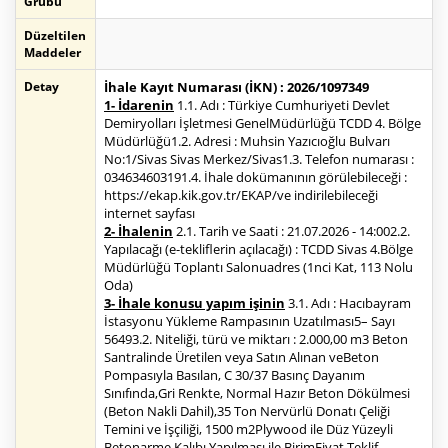
Grubu
Düzeltilen
Maddeler
Detay
İhale Kayıt Numarası (İKN) : 2026/1097349
1- İdarenin
1.1. Adı : Türkiye Cumhuriyeti Devlet
Demiryolları İşletmesi GenelMüdürlüğü TCDD 4. Bölge
Müdürlüğü1.2. Adresi : Muhsin Yazıcıoğlu Bulvarı
No:1/Sivas Sivas Merkez/Sivas1.3. Telefon numarası :
034634603191.4. İhale dokümanının görülebileceği :
https://ekap.kik.gov.tr/EKAP/ve indirilebileceği
internet sayfası
2- İhalenin
2.1. Tarih ve Saati : 21.07.2026 - 14:002.2.
Yapılacağı (e-tekliflerin açılacağı) : TCDD Sivas 4.Bölge
Müdürlüğü Toplantı Salonuadres (1nci Kat, 113 Nolu
Oda)
3- İhale konusu yapım işinin
3.1. Adı : Hacıbayram
İstasyonu Yükleme Rampasının Uzatılması5– Sayı
56493.2. Niteliği, türü ve miktarı : 2.000,00 m3 Beton
Santralinde Üretilen veya Satın Alınan veBeton
Pompasıyla Basılan, C 30/37 Basınç Dayanım
Sınıfında,Gri Renkte, Normal Hazır Beton Dökülmesi
(Beton Nakli Dahil),35 Ton Nervürlü Donatı Çeliği
Temini ve İşçiliği, 1500 m2Plywood ile Düz Yüzeyli
Betonarme Kalıbı Yapılması ile BirimFiyat Teklif