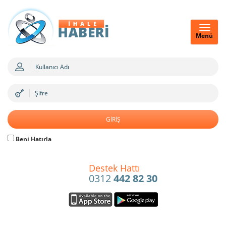
Menü
Beni Hatırla
Destek Hattı
0312
442 82 30