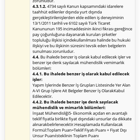
zorunludur.
4.3.1.2.
4734 sayılı Kanun kapsamındaki idarelere
taahhüt edilenler dışında yurt dışında
gerçekleştirilenişlerden elde edilen iş deneyiminin
13/1/2011 tarihli ve 6102 sayılı Türk Ticaret
Kanununun 195 incimaddesinin ikinci fıkrası gereğince
pay çoğunluğuna dayanarak kurulan şirketler
topluluğu ilişkisi içindekullanılması halinde bu hukuki
ilişkiyi ve bu ilişkinin süresini tevsik eden belgelerin
sunulması zorunludur.
4.4.
Bu ihalede benzer iş olarak kabul edilecek işler ve
benzer işe denk sayılacak mühendislik vemimarlık
bölümleri:
4.4.1. Bu ihalede benzer iş olarak kabul edilecek
işler:
Yapım İşlerinde Benzer İş Grupları Listesinde Yer Alan
A-VI Grup İşlere Ait Belgeler Benzer İş OlarakKabul
Edilecektir.
4.4.2. Bu ihalede benzer işe denk sayılacak
mühendislik ve mimarlık bölümleri:
İnşaat Mühendisliği5- Ekonomik açıdan en avantajlı
teklif fiyatla birlikte fiyat dışındaki unsurlar da dikkate
alınarakbelirlenecektir.Hesaplamada Kullanılacak
Formül:Toplam Puan=Teklif Fiyatı Puanı + Fiyat Dışı
Unsur Puanıİsteklinin Toplam Puanı