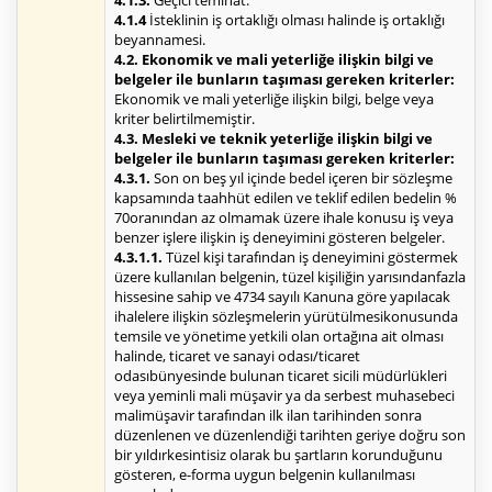
4.1.3.
Geçici teminat.
4.1.4
İsteklinin iş ortaklığı olması halinde iş ortaklığı
beyannamesi.
4.2. Ekonomik ve mali yeterliğe ilişkin bilgi ve
belgeler ile bunların taşıması gereken kriterler:
Ekonomik ve mali yeterliğe ilişkin bilgi, belge veya
kriter belirtilmemiştir.
4.3. Mesleki ve teknik yeterliğe ilişkin bilgi ve
belgeler ile bunların taşıması gereken kriterler:
4.3.1.
Son on beş yıl içinde bedel içeren bir sözleşme
kapsamında taahhüt edilen ve teklif edilen bedelin %
70oranından az olmamak üzere ihale konusu iş veya
benzer işlere ilişkin iş deneyimini gösteren belgeler.
4.3.1.1.
Tüzel kişi tarafından iş deneyimini göstermek
üzere kullanılan belgenin, tüzel kişiliğin yarısındanfazla
hissesine sahip ve 4734 sayılı Kanuna göre yapılacak
ihalelere ilişkin sözleşmelerin yürütülmesikonusunda
temsile ve yönetime yetkili olan ortağına ait olması
halinde, ticaret ve sanayi odası/ticaret
odasıbünyesinde bulunan ticaret sicili müdürlükleri
veya yeminli mali müşavir ya da serbest muhasebeci
malimüşavir tarafından ilk ilan tarihinden sonra
düzenlenen ve düzenlendiği tarihten geriye doğru son
bir yıldırkesintisiz olarak bu şartların korunduğunu
gösteren, e-forma uygun belgenin kullanılması