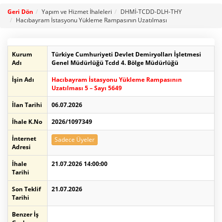
Geri Dön
Yapım ve Hizmet İhaleleri
DHMİ-TCDD-DLH-THY
Hacıbayram İstasyonu Yükleme Rampasının Uzatılması
Kurum
Türkiye Cumhuriyeti Devlet Demiryolları İşletmesi
Adı
Genel Müdürlüğü Tcdd 4. Bölge Müdürlüğü
İşin Adı
Hacıbayram İstasyonu Yükleme Rampasının
Uzatılması 5 – Sayı 5649
İlan Tarihi
06.07.2026
İhale K.No
2026/1097349
İnternet
Sadece Üyeler
Adresi
İhale
21.07.2026 14:00:00
Tarihi
Son Teklif
21.07.2026
Tarihi
Benzer İş