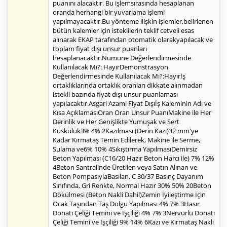
puanını alacaktır. Bu işlemsırasında hesaplanan
oranda herhangi bir yuvarlama işlemi
yapılmayacaktır.Bu yönteme ilişkin işlemler,belirlenen
bütün kalemler için isteklilerin teklif cetveli esas
alınarak EKAP tarafından otomatik olarakyapılacak ve
toplam fiyat dışı unsur puanları
hesaplanacaktır.Numune Değerlendirmesinde
Kullanılacak Mı?: HayırDemonstrasyon
Değerlendirmesinde Kullanılacak Mı?:Hayırİş
ortaklıklarında ortaklık oranları dikkate alınmadan
istekli bazında fiyat dışı unsur puanlaması
yapılacaktır.Asgari Azami Fiyat Dışıİş Kaleminin Adı ve
Kısa AçıklamasıOran Oran Unsur PuanıMakine ile Her
Derinlik ve Her Genişlikte Yumuşak ve Sert
Küskülük3% 4% 2Kazılması (Derin Kazı)32 mm'ye
Kadar Kırmataş Temin Edilerek, Makine ile Serme,
Sulama ve6% 10% 4Sıkıştırma YapılmasıDemirsiz
Beton Yapılması (C16/20 Hazır Beton Harcı ile) 7% 12%
4Beton Santralinde Üretilen veya Satın Alınan ve
Beton PompasıylaBasılan, C 30/37 Basınç Dayanım
Sınıfında, Gri Renkte, Normal Hazır 30% 50% 20Beton
Dökülmesi (Beton Nakli Dahil)Zemin İyileştirme İçin
Ocak Taşından Taş Dolgu Yapılması 4% 7% 3Hasır
Donatı Çeliği Temini ve İşçiliği 4% 7% 3Nervürlü Donatı
Çeliği Temini ve İşçiliği 9% 14% 6Kazı ve Kırmataş Nakli