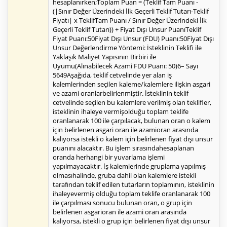
hesaplanırken;Toplam Puan = (Teklif Tam Puanı -
(|Sınır Değer Üzerindeki İlk Geçerli Teklif Tutarı-Teklif
Fiyatı| x TeklifTam Puanı / Sınır Değer Üzerindeki İlk
Geçerli Teklif Tutarı)) + Fiyat Dışı Unsur PuanıTeklif
Fiyat Puanı:50Fiyat Dışı Unsur (FDU) Puanı:50Fiyat Dışı
Unsur Değerlendirme Yöntemi: İsteklinin Teklifi ile
Yaklaşık Maliyet Yapısının Birbiri ile
Uyumu(Alınabilecek Azami FDU Puanı: 50)6– Sayı
5649Aşağıda, teklif cetvelinde yer alan iş
kalemlerinden seçilen kaleme/kalemlere ilişkin asgari
ve azami oranlarbelirlenmiştir. İsteklinin teklif
cetvelinde seçilen bu kalemlere verilmiş olan teklifler,
isteklinin ihaleye vermişolduğu toplam teklife
oranlanarak 100 ile çarpılacak, bulunan oran o kalem
için belirlenen asgari oran ile azamioran arasında
kalıyorsa istekli o kalem için belirlenen fiyat dışı unsur
puanını alacaktır. Bu işlem sırasındahesaplanan
oranda herhangi bir yuvarlama işlemi
yapılmayacaktır. İş kalemlerinde gruplama yapılmış
olmasıhalinde, gruba dahil olan kalemlere istekli
tarafından teklif edilen tutarların toplamının, isteklinin
ihaleyevermiş olduğu toplam teklife oranlanarak 100
ile çarpılması sonucu bulunan oran, o grup için
belirlenen asgarioran ile azami oran arasında
kalıyorsa, istekli o grup için belirlenen fiyat dışı unsur