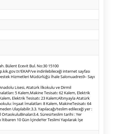
Mah. Bülent Ecevit Bul. No:30 15100
ik.gov.tr/EKAP/ve indirilebileceği internet sayfası
resi Destek Hizmetleri Müdürlüğü İhale Salonuadres9– Sayı
Anadolu Lisesi, Atatürk İlkokulu ve Dirmil
alatları: 5 Kalem,Makine Tesisatı: 62 Kalem, Elektrik
Kalem, Elektrik Tesisatı: 23 Kalem;Altınyayla Atatürk
aokulu: İnşaat İmalatları: 8 Kalem, MakineTesisatı: 64
den Ulaşılabilir.3.3. Yapılacağı/teslim edileceği yer :
OrtaokuluBinaları3.4. Süresi/teslim tarihi : Yer
 İtibaren 10 Gün İçindeYer Teslimi Yapılarak İşe