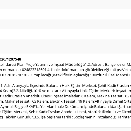
2026/1207548
Özel İdaresi Plan Proje Yatırım ve İnşaat Müdürlüğü1.2. Adresi : Bahçelievler 
numarası : 024823318691.4. İhale dokümanının görülebileceği : https://ekap.k
21.07.2026 - 10:302.2. Yapılacağı (e-tekliflerin açılacağı) : Burdur İl Özel İda
1. Adı : Altınyayla İlçesinde Bulunan Halk Eğitim Merkezi, Şehit KadirEraslan 
ım)3.2. Niteliği, türü ve miktarı : Altınyayla Halk Eğitim Merkezi: İnşaat İm
t Kadir Eraslan Anadolu Lisesi: İnşaat İmalatları:6 Kalem, Makine Tesisatı: 62 
em, MakineTesisatı: 63 Kalem, Elektrik Tesisatı: 19 Kalem;Altınyayla Dirmil Ort
mAyrıntılı Bilgiye EKAP’ta Yer Alan İhale Dokümanı İçindeBulunan İdari Şartname
 Eğitim Merkezi, Şehit KadirEraslan Anadolu Lisesi, Atatürk İlkokulu ve Dirmil 
z) Takvim Günüdür.3.5. İşe başlama tarihi : Sözleşmenin İmzalandığı Tarihten