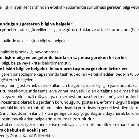
e ilişkin istekliler tarafından e-teklif kapsamında sunulması gereken bilgi vebelg
olunduğunu gösteren bilgi ve belgeler:
rin yönetimindeki görevliler ile ilgisine göre, ortaklar ve ortaklık oranlarına(h
halinde vekile ilişkin bilgi ve belgeler.
ı halinde iş ortaklığı beyannamesi.
 ilişkin bilgi ve belgeler ile bunların taşıması gereken kriterler:
bilgi, belge veya kriter belirtilmemiştir.
e ilişkin bilgi ve belgeler ile bunların taşıması gereken kriterler:
l içeren bir sözleşme kapsamında taahhüt edilen ve teklif edilen bedelin % 
i gösteren belgeler.
deneyimini göstermek üzere kullanılan belgenin, tüzel kişiliğin yarısındanfazla
yürütülmesikonusunda temsile ve yönetime yetkili olan ortağına ait olması hal
eri veya yeminli mali müşavir ya da serbest muhasebeci malimüşavir tarafınd
ldırkesintisiz olarak bu şartların korunduğunu gösteren, e-forma uygun belge
ndaki idarelere taahhüt edilenler dışında yurt dışında gerçekleştirilenişlerd
 incimaddesinin ikinci fıkrası gereğince pay çoğunluğuna dayanarak kurulan şi
 süresini tevsik eden belgelerin sunulması zorunludur.
abul edilecek işler ve benzer işe denk sayılacak mühendislik vemimarlık bölü
rak kabul edilecek işler:
zer İş Olarak Kabul Edilecektir.