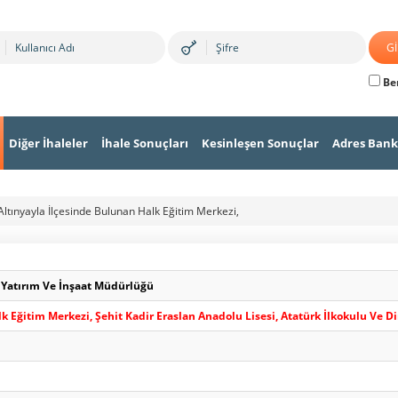
Ben
Diğer İhaleler
İhale Sonuçları
Kesinleşen Sonuçlar
Adres Bank
Altınyayla İlçesinde Bulunan Halk Eğitim Merkezi,
e Yatırım Ve İnşaat Müdürlüğü
lk Eğitim Merkezi, Şehit Kadir Eraslan Anadolu Lisesi, Atatürk İlkokulu Ve