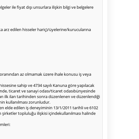
eler ile fiyat dışı unsurlara ilişkin bilgi ve belgelere
alka arz edilen hisseler hariç)/üyelerine/kurucularına
50oranından az olmamak üzere ihale konusu iş veya
 hissesine sahip ve 4734 sayılı Kanuna göre yapılacak
inde, ticaret ve sanayi odası/ticaret odasıbünyesinde
an ilk ilan tarihinden sonra düzenlenen ve düzenlendiği
nin kullanılması zorunludur.
en elde edilen iş deneyiminin 13/1/2011 tarihli ve 6102
rketler topluluğu ilişkisi içindekullanılması halinde
mleri: