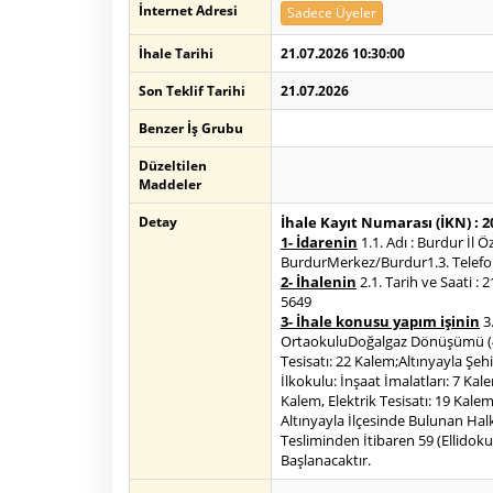
İnternet Adresi
Sadece Üyeler
İhale Tarihi
21.07.2026 10:30:00
Son Teklif Tarihi
21.07.2026
Benzer İş Grubu
Düzeltilen
Maddeler
Detay
İhale Kayıt Numarası (İKN) : 
1- İdarenin
1.1. Adı : Burdur İl 
BurdurMerkez/Burdur1.3. Telefon 
2- İhalenin
2.1. Tarih ve Saati : 
5649
3- İhale konusu yapım işinin
3.
OrtaokuluDoğalgaz Dönüşümü (4 Kıs
Tesisatı: 22 Kalem;Altınyayla Şehi
İlkokulu: İnşaat İmalatları: 7 Kal
Kalem, Elektrik Tesisatı: 19 Kale
Altınyayla İlçesinde Bulunan Halk
Tesliminden İtibaren 59 (Ellidoku
Başlanacaktır.