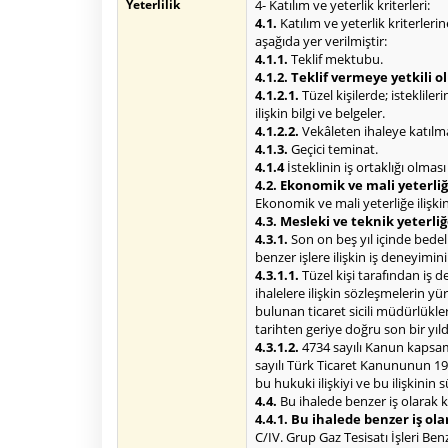
Yeterlilik
4- Katılım ve yeterlik kriterleri:
4.1.
Katılım ve yeterlik kriterlerin
aşağıda yer verilmiştir:
4.1.1.
Teklif mektubu.
4.1.2. Teklif vermeye yetkili 
4.1.2.1.
Tüzel kişilerde; isteklile
ilişkin bilgi ve belgeler.
4.1.2.2.
Vekâleten ihaleye katılma 
4.1.3.
Geçici teminat.
4.1.4
İsteklinin iş ortaklığı olmas
4.2. Ekonomik ve mali yeterliğe
Ekonomik ve mali yeterliğe ilişkin 
4.3. Mesleki ve teknik yeterliğ
4.3.1.
Son on beş yıl içinde bede
benzer işlere ilişkin iş deneyimin
4.3.1.1.
Tüzel kişi tarafından iş 
ihalelere ilişkin sözleşmelerin 
bulunan ticaret sicili müdürlükl
tarihten geriye doğru son bir yı
4.3.1.2.
4734 sayılı Kanun kapsamı
sayılı Türk Ticaret Kanununun 195
bu hukuki ilişkiyi ve bu ilişkinin
4.4.
Bu ihalede benzer iş olarak k
4.4.1. Bu ihalede benzer iş ola
C/IV. Grup Gaz Tesisatı İşleri Ben