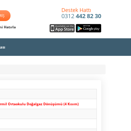
Destek Hattı
0312
442 82 30
i Hatırla
ası
 Dirmil Ortaokulu Doğalgaz Dönüşümü (4 Kısım)