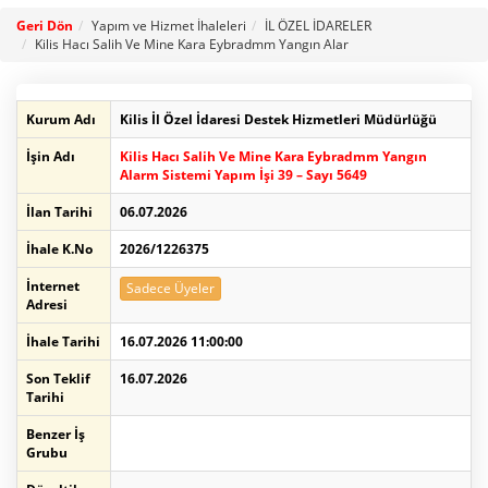
Geri Dön
Yapım ve Hizmet İhaleleri
İL ÖZEL İDARELER
Kilis Hacı Salih Ve Mine Kara Eybradmm Yangın Alar
Kurum Adı
Kilis İl Özel İdaresi Destek Hizmetleri Müdürlüğü
İşin Adı
Kilis Hacı Salih Ve Mine Kara Eybradmm Yangın
Alarm Sistemi Yapım İşi 39 – Sayı 5649
İlan Tarihi
06.07.2026
İhale K.No
2026/1226375
İnternet
Sadece Üyeler
Adresi
İhale Tarihi
16.07.2026 11:00:00
Son Teklif
16.07.2026
Tarihi
Benzer İş
Grubu