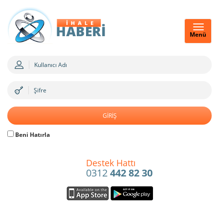
Menü
Beni Hatırla
Destek Hattı
0312
442 82 30