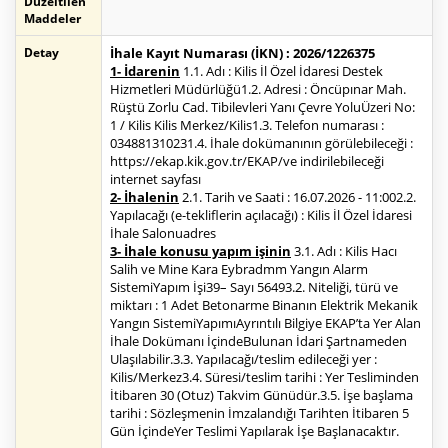
Düzeltilen
Maddeler
Detay
İhale Kayıt Numarası (İKN) : 2026/1226375
1- İdarenin
1.1. Adı : Kilis İl Özel İdaresi Destek
Hizmetleri Müdürlüğü1.2. Adresi : Öncüpınar Mah.
Rüştü Zorlu Cad. Tibilevleri Yanı Çevre YoluÜzeri No:
1 / Kilis Kilis Merkez/Kilis1.3. Telefon numarası :
034881310231.4. İhale dokümanının görülebileceği :
https://ekap.kik.gov.tr/EKAP/ve indirilebileceği
internet sayfası
2- İhalenin
2.1. Tarih ve Saati : 16.07.2026 - 11:002.2.
Yapılacağı (e-tekliflerin açılacağı) : Kilis İl Özel İdaresi
İhale Salonuadres
3- İhale konusu yapım işinin
3.1. Adı : Kilis Hacı
Salih ve Mine Kara Eybradmm Yangın Alarm
SistemiYapım İşi39– Sayı 56493.2. Niteliği, türü ve
miktarı : 1 Adet Betonarme Binanın Elektrik Mekanik
Yangın SistemiYapımıAyrıntılı Bilgiye EKAP’ta Yer Alan
İhale Dokümanı İçindeBulunan İdari Şartnameden
Ulaşılabilir.3.3. Yapılacağı/teslim edileceği yer :
Kilis/Merkez3.4. Süresi/teslim tarihi : Yer Tesliminden
İtibaren 30 (Otuz) Takvim Günüdür.3.5. İşe başlama
tarihi : Sözleşmenin İmzalandığı Tarihten İtibaren 5
Gün İçindeYer Teslimi Yapılarak İşe Başlanacaktır.