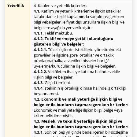
Yeterlilik
4- Katılım ve yeterlik kriterleri:
4.1.
Katılım ve yeterlik kriterlerine ilişkin istekliler
tarafından e-teklif kapsamında sunulması gereken
bilgi vebelgeler ile fiyat dışı unsurlara ilişkin bilgi ve
belgelere aşağıda yer verilmiştir:
4.1.1.
Teklif mektubu.
4.1.2. Teklif vermeye yetkili olunduğunu
gösteren bilgi ve belgeler:
4.1.2.1.
Tüzel kişilerde; isteklilerin yönetimindeki
görevliler ile ilgisine göre, ortaklar ve ortaklık
oranlarına(halka arz edilen hisseler hariç)/
üyelerine/kurucularına ilişkin bilgi ve belgeler.
4.1.2.2.
Vekâleten ihaleye katılma halinde vekile
ilişkin bilgi ve belgeler.
4.1.3.
Geçici teminat.
4.1.4
İsteklinin iş ortaklığı olması halinde iş ortaklığı
beyannamesi.
4.2. Ekonomik ve mali yeterliğe ilişkin bilgi ve
belgeler ile bunların taşıması gereken kriterler:
Ekonomik ve mali yeterliğe ilişkin bilgi, belge veya
kriter belirtilmemiştir.
4.3. Mesleki ve teknik yeterliğe ilişkin bilgi ve
belgeler ile bunların taşıması gereken kriterler:
4.3.1.
Son on beş yıl içinde bedel içeren bir sözleşme