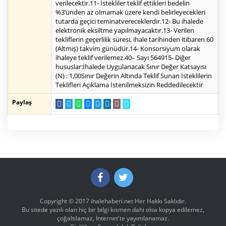
verilecektir.11- İstekliler teklif ettikleri bedelin
%3’ünden az olmamak üzere kendi belirleyecekleri
tutarda geçici teminatvereceklerdir.12- Bu ihalede
elektronik eksiltme yapılmayacaktır.13- Verilen
tekliflerin geçerlilik süresi, ihale tarihinden itibaren 60
(Altmış) takvim günüdür.14- Konsorsiyum olarak
ihaleye teklif verilemez.40– Sayı 564915- Diğer
hususlar:İhalede Uygulanacak Sınır Değer Katsayısı
(N) : 1,00Sınır Değerin Altında Teklif Sunan İsteklilerin
Teklifleri Açıklama İstenilmeksizin Reddedilecektir
Paylaş
Copyright © 2017
ihalehaberi.net
Her Hakkı Saklıdır.
Bu sitede yazılı olan hiç bir bilgi kısmen dahi olsa kopya edilemez,
çoğaltılamaz, İnternet'te yayımlanamaz.