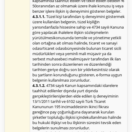
kapsamında taahhüt edilen ve teklif edilen bedelin %
50oranından az olmamak üzere ihale konusu iş veya
benzer işlere ilişkin iş deneyimini gösteren belgeler.
4.3.1.1.
Tüzel kişi tarafından iş deneyimini göstermek
üzere kullanılan belgenin, tüzel kişiliğin
yarısındanfazla hissesine sahip ve 4734 sayılı Kanuna
göre yapılacak ihalelere ilişkin sözleşmelerin
yürütülmesikonusunda temsile ve yönetime yetkili
olan ortağına ait olması halinde, ticaret ve sanayi
odası/ticaret odasıbünyesinde bulunan ticaret sicili
müdürlükleri veya yeminli mali müşavir ya da
serbest muhasebeci malimüşavir tarafından ilk ilan
tarihinden sonra düzenlenen ve düzenlendiği
tarihten geriye doğru son bir yıldırkesintisiz olarak
bu şartların korunduğunu gösteren, e-forma uygun
belgenin kullanılması zorunludur.
4.3.1.2.
4734 sayılı Kanun kapsamındaki idarelere
taahhüt edilenler dışında yurt dışında
gerçekleştirilenişlerden elde edilen iş deneyiminin
13/1/2011 tarihli ve 6102 sayılı Türk Ticaret
Kanununun 195 incimaddesinin ikinci fıkrası
gereğince pay çoğunluğuna dayanarak kurulan
şirketler topluluğu ilişkisi içindekullanılması halinde
bu hukuki ilişkiyi ve bu ilişkinin süresini tevsik eden
belgelerin sunulması zorunludur.