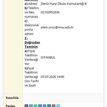
a)
Adresi
:
Deniz Harp Okulu Komutanlığı R
b)
Telefon
ve faks
:
02163952630
numarası
c)
Elektronik
:
elem.oruc@msu.edu.tr
posta
adresi
2 -
Doğrudan
Teminin
a)
Fiyat
Teklifinin
:
İSTANBUL
Verileceği
Yer
c)
Fiyat
Teklifinin
Verileceği
:
07.07.2026 14:00
Son Tarihi
ve Saati
Yeterlilik
Paylaş