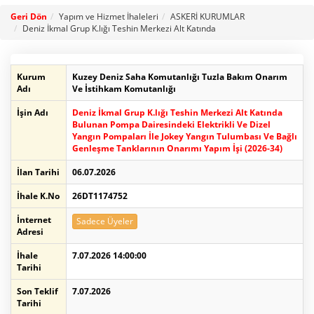
Geri Dön
Yapım ve Hizmet İhaleleri
ASKERİ KURUMLAR
Deniz İkmal Grup K.lığı Teshin Merkezi Alt Katında
Kurum
Kuzey Deniz Saha Komutanlığı Tuzla Bakım Onarım
Adı
Ve İstihkam Komutanlığı
İşin Adı
Deniz İkmal Grup K.lığı Teshin Merkezi Alt Katında
Bulunan Pompa Dairesindeki Elektrikli Ve Dizel
Yangın Pompaları İle Jokey Yangın Tulumbası Ve Bağlı
Genleşme Tanklarının Onarımı Yapım İşi (2026-34)
İlan Tarihi
06.07.2026
İhale K.No
26DT1174752
İnternet
Sadece Üyeler
Adresi
İhale
7.07.2026 14:00:00
Tarihi
Son Teklif
7.07.2026
Tarihi