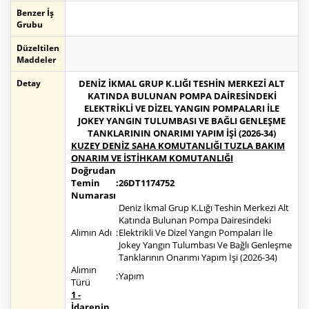
Benzer İş
Grubu
Düzeltilen
Maddeler
Detay
DENİZ İKMAL GRUP K.LIĞI TESHİN MERKEZİ ALT
KATINDA BULUNAN POMPA DAİRESİNDEKİ
ELEKTRİKLİ VE DİZEL YANGIN POMPALARI İLE
JOKEY YANGIN TULUMBASI VE BAĞLI GENLEŞME
TANKLARININ ONARIMI YAPIM İŞİ (2026-34)
KUZEY DENİZ SAHA KOMUTANLIĞI TUZLA BAKIM
ONARIM VE İSTİHKAM KOMUTANLIĞI
Doğrudan
Temin
:
26DT1174752
Numarası
Deniz İkmal Grup K.Lığı Teshin Merkezi Alt
Katında Bulunan Pompa Dairesindeki
Alımın Adı
:
Elektrikli Ve Dizel Yangın Pompaları İle
Jokey Yangın Tulumbası Ve Bağlı Genleşme
Tanklarının Onarımı Yapım İşi (2026-34)
Alımın
:
Yapım
Türü
1 -
İdarenin