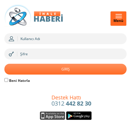
Menü
Beni Hatırla
Destek Hattı
0312
442 82 30