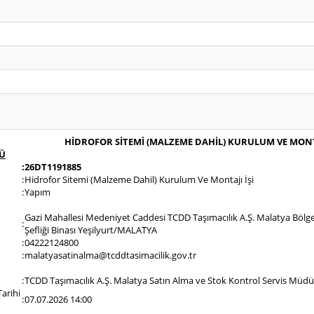
HİDROFOR SİTEMİ (MALZEME DAHİL) KURULUM VE MONTA
Ü
:
26DT1191885
:
Hidrofor Sitemi (Malzeme Dahil) Kurulum Ve Montajı İşi
:
Yapım
Gazi Mahallesi Medeniyet Caddesi TCDD Taşımacılık A.Ş. Malatya Bö
:
Şefliği Binası Yeşilyurt/MALATYA
:
04222124800
:
malatyasatinalma@tcddtasimacilik.gov.tr
:
TCDD Taşımacılık A.Ş. Malatya Satın Alma ve Stok Kontrol Servis Müd
Tarihi
:
07.07.2026 14:00