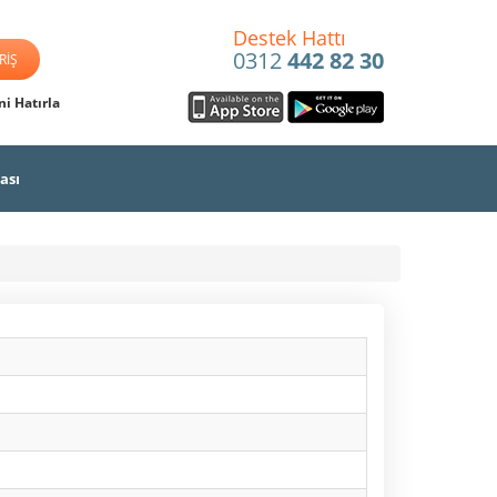
Destek Hattı
0312
442 82 30
i Hatırla
ası