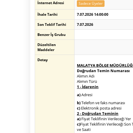
İnternet Adresi
Sadece Üyeler
İhale Tarihi
7.07.2026 14:00:00
Son Teklif Tarihi
7.07.2026
Benzer İş Grubu
Düzeltilen
Maddeler
Detay
MALATYA BÖLGE MÜDÜRLÜĞ
Doğrudan Temin Numarası
Alımın Adı
Alımın Türü
1 - İdarenin
a)
Adresi
b)
Telefon ve faks numarası
c)
Elektronik posta adresi
2 - Doğrudan Teminin
a)
Fiyat Teklifinin Verileceği Yer
c)
Fiyat Teklifinin Verileceği Son 
ve Saati