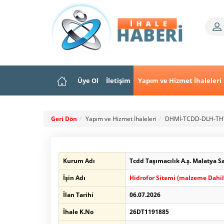
Üye Ol
İletişim
Yapım ve Hizmet İhaleleri
Geri Dön
Yapım ve Hizmet İhaleleri
DHMİ-TCDD-DLH-TH
Kurum Adı
Tcdd Taşımacılık A.ş. Malatya S
İşin Adı
Hidrofor Sitemi (malzeme Dahil
İlan Tarihi
06.07.2026
İhale K.No
26DT1191885