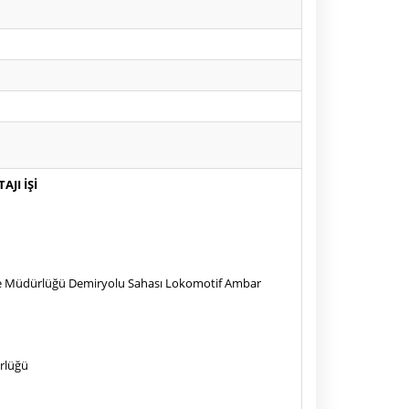
JI İŞİ
lge Müdürlüğü Demiryolu Sahası Lokomotif Ambar
ürlüğü