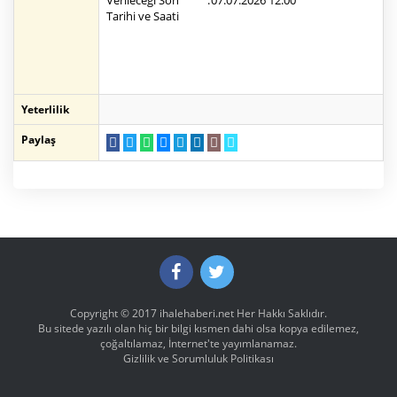
Verileceği Son
:
07.07.2026 12:00
Tarihi ve Saati
Yeterlilik
Paylaş
Copyright © 2017
ihalehaberi.net
Her Hakkı Saklıdır.
Bu sitede yazılı olan hiç bir bilgi kısmen dahi olsa kopya edilemez,
çoğaltılamaz, İnternet'te yayımlanamaz.
Gizlilik ve Sorumluluk Politikası