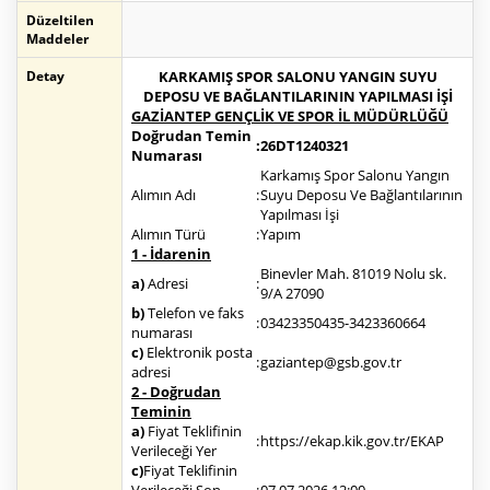
Düzeltilen
Maddeler
Detay
KARKAMIŞ SPOR SALONU YANGIN SUYU
DEPOSU VE BAĞLANTILARININ YAPILMASI İŞİ
GAZİANTEP GENÇLİK VE SPOR İL MÜDÜRLÜĞÜ
Doğrudan Temin
:
26DT1240321
Numarası
Karkamış Spor Salonu Yangın
Alımın Adı
:
Suyu Deposu Ve Bağlantılarının
Yapılması İşi
Alımın Türü
:
Yapım
1 - İdarenin
Binevler Mah. 81019 Nolu sk.
a)
Adresi
:
9/A 27090
b)
Telefon ve faks
:
03423350435-3423360664
numarası
c)
Elektronik posta
:
gaziantep@gsb.gov.tr
adresi
2 - Doğrudan
Teminin
a)
Fiyat Teklifinin
:
https://ekap.kik.gov.tr/EKAP
Verileceği Yer
c)
Fiyat Teklifinin