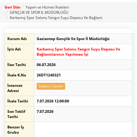
Geri Dön
Yapım ve Hizmet İhaleleri
GENÇLİK VE SPOR İL MÜDÜRLÜĞÜ
Karkamış Spor Salonu Yangın Suyu Deposu Ve Bağlant
Kurum Adı
Gaziantep Gençlik Ve Spor İl Müdürlüğü
İşin Adı
Karkamış Spor Salonu Yangın Suyu Deposu Ve
Bağlantılarının Yapılması İşi
İlan Tarihi
06.07.2026
İhale K.No
26DT1240321
İnternet
Sadece Üyeler
Adresi
İhale Tarihi
7.07.2026 12:00:00
Son Teklif
7.07.2026
Tarihi
Benzer İş
Grubu