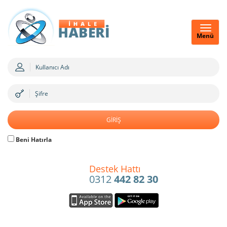
Menü
Beni Hatırla
Destek Hattı
0312
442 82 30