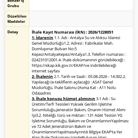
Benzer İş
Grubu
Düzeltilen
Maddeler
Detay
İhale Kayıt Numarası (İKN) : 2026/1228051
1- İdarenin
1.1. Adı : Antalya Su ve Atıksu İdaresi
Genel Müdürlüğü1.2. Adresi : Fabrikalar Mah.
Dumlupınar Bulvarı No:5
Kepez/AntalyaKepez/Antalya1.3. Telefon numarası :
024231012001.4. İhale dokümanının görülebileceği :
https://ekap.kik.gov.tr/EKAP/ve indirilebileceği
internet sayfası
2- İhalenin
2.1. Tarih ve Saati : 05.08.2026 - 14:302.2.
Yapılacağı (e-tekliflerin açılacağı) : ASAT Genel
Müdürlüğü, İhale Salonu (Asma Kat - A11 Nolu
Oda)adres
3- İhale konusu hizmet alımının
3.1 Adı : Su
Üretim/Terfi Tesisleri Yüksek Gerilim İşletme
Sorumluluğu,Jeneratör Bakım, Onarım Hizmet Alımı
İşi3.2. Niteliği, türü ve miktarı : 131 Adet Tesisin YG
İşletme Sorumluğu, Bakım ve OnarımlarınınYapılması
ve 72 Adet Jeneratörün Bakım ve
OnarımlarınınYapılmasıAyrıntılı Bilgiye EKAP’ta Yer
Alan İhale Dokümanı İçindeBulunan İdari