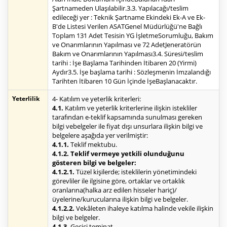
Şartnameden Ulaşılabilir.3.3. Yapılacağı/teslim
edileceği yer : Teknik Şartname Ekindeki Ek-A ve Ek-
B'de Listesi Verilen ASATGenel Müdürlüğü'ne Bağlı
Toplam 131 Adet Tesisin YG İşletmeSorumluğu, Bakım
ve Onarımlarının Yapılması ve 72 AdetJeneratörün
Bakım ve Onarımlarının Yapılması3.4. Süresi/teslim
tarihi : İşe Başlama Tarihinden İtibaren 20 (Yirmi)
Aydır3.5. İşe başlama tarihi : Sözleşmenin İmzalandığı
Tarihten İtibaren 10 Gün İçinde İşeBaşlanacaktır.
Yeterlilik
4- Katılım ve yeterlik kriterleri:
4.1.
Katılım ve yeterlik kriterlerine ilişkin istekliler
tarafından e-teklif kapsamında sunulması gereken
bilgi vebelgeler ile fiyat dışı unsurlara ilişkin bilgi ve
belgelere aşağıda yer verilmiştir:
4.1.1.
Teklif mektubu.
4.1.2. Teklif vermeye yetkili olunduğunu
gösteren bilgi ve belgeler:
4.1.2.1.
Tüzel kişilerde; isteklilerin yönetimindeki
görevliler ile ilgisine göre, ortaklar ve ortaklık
oranlarına(halka arz edilen hisseler hariç)/
üyelerine/kurucularına ilişkin bilgi ve belgeler.
4.1.2.2.
Vekâleten ihaleye katılma halinde vekile ilişkin
bilgi ve belgeler.
4.1.3.
Geçici teminat.