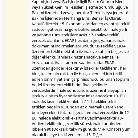
Yapımİşleri veya Bu İşlerle İlgili Bakım Onarım İşleri
veya Yüksek Gerilim Tesisleri İşletme Sorumluluğu ve
BakımHizmetleri veya Jeneratör Temini veya Jeneratör
Bakımı İşlerinden Herhangi Birisi Benzer İş Olarak
KabulEdilecektir.5- Ekonomik açıdan en avantajlı teklif
sadece fiyat esasına göre belirlenecektir.6- İhale yerli
ve yabancı tüm isteklilere açıktır.7- İhaleye teklif
verecek olanların, EKAP hesabına giriş yaparak ihale
dokümanını indirmeleri zorunludur.8-Teklifler, EKAP
üzerinden teklif mektubu ile ihaleye katılım belgesi ve
diğer ekler kullanılarak hazırlanacakve e-imza ile
imzalanarak ihale tarih ve saatine kadar EKAP
üzerinden gönderilecektir.9- İstekliler tekliflerini, her
bir iş kaleminin miktarı ile bu iş kalemleri için teklif
edilen birim fiyatların çarpımısonucu bulunan toplam
bedel üzerinden teklif birim fiyat şeklinde
vereceklerdir. İhale sonucunda, üzerine ihaleyapılan
istekliyle birim fiyat sözleşme imzalanacaktır.10- Bu
ihalede, kısmı teklif verilebilir.11- İstekliler teklif
ettikleri bedelin %3’ünden az olmamak üzere kendi
belirleyecekleri tutarda geçici teminatvereceklerdir.12-
Bu ihalede elektronik eksiltme yapılmayacaktır.13-
Verilen tekliflerin geçerlilik süresi, ihale tarihinden
itibaren 90 (Doksan) takvim günüdür.14- Konsorsiyum
olarak ihaleye teklif verilemez.15- Diğer