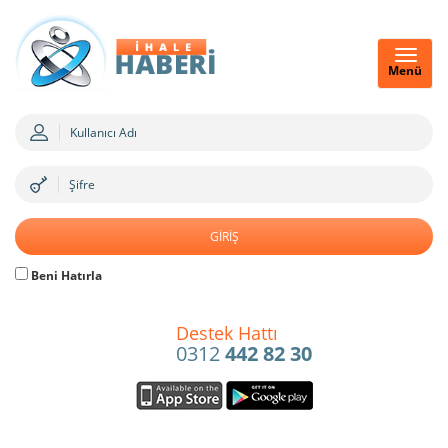
Menü
Beni Hatırla
Destek Hattı
0312
442 82 30