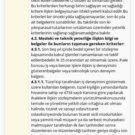
teklif edilen bedelin%12'sinden az olmaması gerekir.
Bu kriterlerden herhangi birini sağlayan ve sağladığı
kritere ilişkin belgeyisunan istekli yeterli kabul edilir.Bu
kriterleri bir önceki yılda sağlayamayanlar, son iki yıla
ait belgelerini sunabilirler. Bu takdirde son iki
yılınparasal tutarlarının ortalaması üzerinden yeterlik
kriterlerinin sağlanıp sağlanamadığına bakılır.
4.3. Mesleki ve teknik yeterliğe ilişkin bilgi ve
belgeler ile bunların taşıması gereken kriterler:
4.3.1.
Son beş yıl içinde bedel içeren bir sözleşme
kapsamında kabul işlemleri tamamlanan ve teklif
edilenbedelin % 25 oranından az olmamak üzere, ihale
konusu iş veya benzer işlere ilişkin iş deneyimini
gösterenbelgeler veya teknolojik ürün deneyim
belgesi.
4.3.1.1.
Tüzel kişi tarafından iş deneyimini göstermek
üzere kullanılan belgenin, tüzel kişiliğin yarısındanfazla
hissesine sahip ve 4734 sayılı Kanuna göre yapılacak
ihalelere ilişkin sözleşmelerin yürütülmesikonusunda
temsile ve yönetime yetkili olan ortağına ait olması
halinde, ticaret ve sanayi odası/ticaret
odasıbünyesinde bulunan ticaret sicili müdürlükleri
veya yeminli mali müşavir ya da serbest muhasebeci
malimüşavir tarafından ilk ilan tarihinden sonra
düzenlenen ve düzenlendiği tarihten geriye doğru son