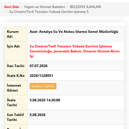
Geri Dön
Yapım ve Hizmet İhaleleri
BELEDİYE İLANLARI
Su Üretim/Terfi Tesisleri Yüksek Gerilim İşletme S
Kurum
Asat- Antalya Su Ve Atıksu İdaresi Genel Müdürlüğü
Adı
İşin Adı
Su Üretim/Terfi Tesisleri Yüksek Gerilim İşletme
Sorumluluğu, Jeneratör Bakım, Onarım Hizmet Alımı
İşi
İlan Tarihi
07.07.2026
İhale K.No
2026/1228051
İnternet
Sadece Üyeler
Adresi
İhale
5.08.2026 14:30:00
Tarihi
Son Teklif
5.08.2026
Tarihi