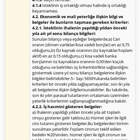
4.1.4
İsteklinin iş ortaklığı olması halinde iş ortaklığı
beyannamesi.
4.2. Ekonomik ve mali yeterliğe ilişkin bilgi ve
belgeler ile bunların taşıması gereken kriterler:
4.2.1. İsteklinin ihalenin yapıldığı yıldan önceki
yıla ait yıl sonu bilanço bilgileri:
Sunulan bilanço veya eşdeğer belgelerde;a) Cari
oranın (dönen varlıklar/kısa vadeli borçlar) en az 0,75
olduğunu,b) Öz kaynak oranının (öz kaynaklar/toplam
aktif) en az 0,15 olduğunu,c) Kısa vadeli banka
borçlarının öz kaynaklara oranının 0,50’den küçük
olduğunu ve belirtilen üç kriterinbirlikte sağlandığını
göstermek üzere yıl sonu bilanço belgelerine ilişkin
bilgileri belirtebilirler.5– Sayı 5650Yukarıda belirtilen
kriterleri bir önceki yılda sağlayamayanlar, son iki yıla
ait belgelerine ilişkin bilgilerisunabilirler. Bu takdirde,
son iki yılın parasal tutarlarının ortalaması üzerinden
yeterlik kriterlerinin sağlanıpsağlanmadığına bakılır.
4.2.2. İş hacmini gösteren belgeler:
a) İhalenin yapıldığı yıldan önceki yıla ait toplam
ciroyu gösteren gelir tablosu,b) Hizmet işleri ile ilgili
ciro tutarını gösteren belgeler,Bu belgelerden birinin
sunulması yeterlidir.Toplam cironun teklif edilen
bedelin %20’sinden, hizmet işleri ile ilgili cironun ise