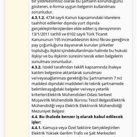
bir yıldırkesintisiz olarak bu şartların korunduğunu
gösteren, e-forma uygun belgenin kullanılması
zorunludur.
4.3.1.2.
4734 sayılı Kanun kapsamındaki idarelere
taahhüt edilenler dışında yurt dışında
gerçekleştirilenişlerden elde edilen iş deneyiminin
13/1/2011 tarihli ve 6102 sayılı Türk Ticaret
Kanununun 195 incimaddesinin ikinci fıkrası gereğince
pay çoğunluğuna dayanarak kurulan şirketler
topluluğu ilişkisi içindekullanılması halinde bu hukuki
ilişkiyi ve bu ilişkinin süresini tevsik eden belgelerin
sunulması zorunludur.
4.3.2.
İstekli tarafından teklifi kapsamında ihaleye
katılım belgesine aktarılarak sunulması
ve/veyasağlanması gerektiği bu Şartnamenin 7 nci
maddesi dışındaki maddeleri ile teknik şartnamede
belirtilenaşağıdaki belgeler ve/veya yeterlik
kriterleri:Elektrik Mühendisleri Odası Serbest
Müşavirlik Mühendislik Bürosu Tescil BelgesiElektrik
Mühendisliği veya Elektrik Elektronik Mühendisliği
Mezuniyet Belgesi
4.4. Bu ihalede benzer iş olarak kabul edilecek
işler:
4.4.1.
Kamuya veya Özel Sektöre Gerçekleştirilen
Elektrik Yüksek Gerilim Trafo ve Şalt Merkezleri