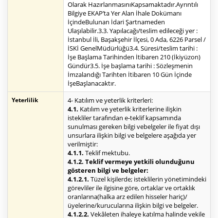
Olarak HazırlanmasınıKapsamaktadır.Ayrıntılı
Bilgiye EKAP’ta Yer Alan İhale Dokümanı
İçindeBulunan İdari Şartnameden
Ulaşılabilir.3.3. Yapılacağı/teslim edileceği yer :
İstanbul İli, Başakşehir İlçesi, 0 Ada, 6226 Parsel /
İSKİ GenelMüdürlüğü3.4. Süresi/teslim tarihi :
İşe Başlama Tarihinden İtibaren 210 (İkiyüzon)
Gündür3.5. İşe başlama tarihi : Sözleşmenin
İmzalandığı Tarihten İtibaren 10 Gün İçinde
İşeBaşlanacaktır.
Yeterlilik
4- Katılım ve yeterlik kriterleri:
4.1.
Katılım ve yeterlik kriterlerine ilişkin
istekliler tarafından e-teklif kapsamında
sunulması gereken bilgi vebelgeler ile fiyat dışı
unsurlara ilişkin bilgi ve belgelere aşağıda yer
verilmiştir:
4.1.1.
Teklif mektubu.
4.1.2. Teklif vermeye yetkili olunduğunu
gösteren bilgi ve belgeler:
4.1.2.1.
Tüzel kişilerde; isteklilerin yönetimindeki
görevliler ile ilgisine göre, ortaklar ve ortaklık
oranlarına(halka arz edilen hisseler hariç)/
üyelerine/kurucularına ilişkin bilgi ve belgeler.
4.1.2.2.
Vekâleten ihaleye katılma halinde vekile