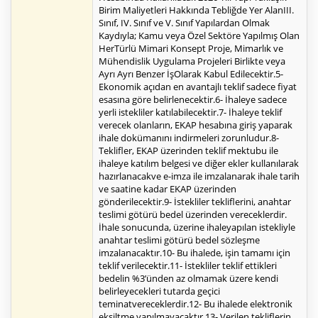
Birim Maliyetleri Hakkında Tebliğde Yer AlanIII.
Sınıf, IV. Sınıf ve V. Sınıf Yapılardan Olmak
Kaydıyla; Kamu veya Özel Sektöre Yapılmış Olan
HerTürlü Mimari Konsept Proje, Mimarlık ve
Mühendislik Uygulama Projeleri Birlikte veya
Ayrı Ayrı Benzer İşOlarak Kabul Edilecektir.5-
Ekonomik açıdan en avantajlı teklif sadece fiyat
esasına göre belirlenecektir.6- İhaleye sadece
yerli istekliler katılabilecektir.7- İhaleye teklif
verecek olanların, EKAP hesabına giriş yaparak
ihale dokümanını indirmeleri zorunludur.8-
Teklifler, EKAP üzerinden teklif mektubu ile
ihaleye katılım belgesi ve diğer ekler kullanılarak
hazırlanacakve e-imza ile imzalanarak ihale tarih
ve saatine kadar EKAP üzerinden
gönderilecektir.9- İstekliler tekliflerini, anahtar
teslimi götürü bedel üzerinden vereceklerdir.
İhale sonucunda, üzerine ihaleyapılan istekliyle
anahtar teslimi götürü bedel sözleşme
imzalanacaktır.10- Bu ihalede, işin tamamı için
teklif verilecektir.11- İstekliler teklif ettikleri
bedelin %3’ünden az olmamak üzere kendi
belirleyecekleri tutarda geçici
teminatvereceklerdir.12- Bu ihalede elektronik
eksiltme yapılmayacaktır.13- Verilen tekliflerin