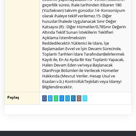
geçerlilik süresi, ihale tarihinden itibaren 180
(YüzSeksen) takvim günüdür.14- Konsorsiyum
olarak ihaleye teklif verilemez.15- Diğer
hususlar:İhalede Uygulanacak Sınır Değer
Katsayısı (R) : Diğer Hizmetler/0,78Sınır Değerin
Altında Teklif Sunan İsteklilerin Teklifleri
Açıklama İstenilmeksizin
Reddedilecektir.Yüklenici ile İdare, İşe
Başlamadan Evvel ve İşin Devamı Sürecinde,
Toplantı Tarihleri İdare TarafındanBelirlenmek
Kaydı ile, En Az Ayda Bir Kez Toplantı Yapacak,
Halen Devam Eden ve/veya Başlanacak
OlanProje Bölümleri ile Verilecek Hizmetler
Hakkında (Mevcut Veriler, Hesap Usul ve
Esasları v.b.) KontrollükTeşkilatı veya İdareyi
Bilgilendirecektir.
Paylaş