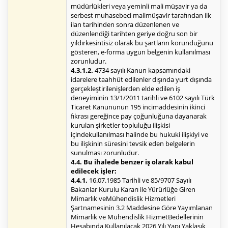
müdürlükleri veya yeminli mali müşavir ya da
serbest muhasebeci malimüşavir tarafından ilk
ilan tarihinden sonra düzenlenen ve
düzenlendiği tarihten geriye doğru son bir
yıldırkesintisiz olarak bu şartların korunduğunu
gösteren, e-forma uygun belgenin kullanılması
zorunludur.
4.3.1.2.
4734 sayılı Kanun kapsamındaki
idarelere taahhüt edilenler dışında yurt dışında
gerçekleştirilenişlerden elde edilen iş
deneyiminin 13/1/2011 tarihli ve 6102 sayılı Türk
Ticaret Kanununun 195 incimaddesinin ikinci
fıkrası gereğince pay çoğunluğuna dayanarak
kurulan şirketler topluluğu ilişkisi
içindekullanılması halinde bu hukuki ilişkiyi ve
bu ilişkinin süresini tevsik eden belgelerin
sunulması zorunludur.
4.4. Bu ihalede benzer iş olarak kabul
edilecek işler:
4.4.1.
16.07.1985 Tarihli ve 85/9707 Sayılı
Bakanlar Kurulu Kararı ile Yürürlüğe Giren
Mimarlık veMühendislik Hizmetleri
Şartnamesinin 3.2 Maddesine Göre Yayımlanan
Mimarlık ve Mühendislik HizmetBedellerinin
Hesabında Kullanılacak 2026 Yılı Yapı Yaklaşık