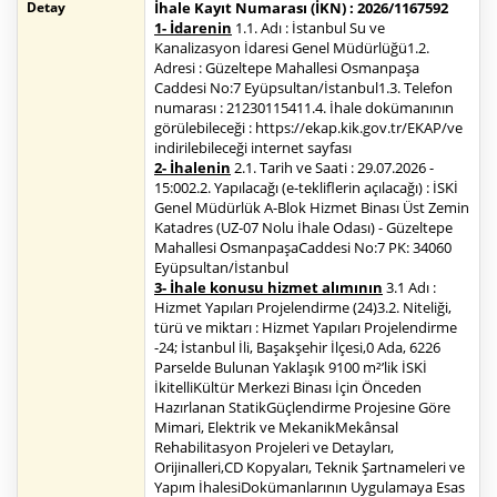
Detay
İhale Kayıt Numarası (İKN) : 2026/1167592
1- İdarenin
1.1. Adı : İstanbul Su ve
Kanalizasyon İdaresi Genel Müdürlüğü1.2.
Adresi : Güzeltepe Mahallesi Osmanpaşa
Caddesi No:7 Eyüpsultan/İstanbul1.3. Telefon
numarası : 21230115411.4. İhale dokümanının
görülebileceği : https://ekap.kik.gov.tr/EKAP/ve
indirilebileceği internet sayfası
2- İhalenin
2.1. Tarih ve Saati : 29.07.2026 -
15:002.2. Yapılacağı (e-tekliflerin açılacağı) : İSKİ
Genel Müdürlük A-Blok Hizmet Binası Üst Zemin
Katadres (UZ-07 Nolu İhale Odası) - Güzeltepe
Mahallesi OsmanpaşaCaddesi No:7 PK: 34060
Eyüpsultan/İstanbul
3- İhale konusu hizmet alımının
3.1 Adı :
Hizmet Yapıları Projelendirme (24)3.2. Niteliği,
türü ve miktarı : Hizmet Yapıları Projelendirme
-24; İstanbul İli, Başakşehir İlçesi,0 Ada, 6226
Parselde Bulunan Yaklaşık 9100 m²’lik İSKİ
İkitelliKültür Merkezi Binası İçin Önceden
Hazırlanan StatikGüçlendirme Projesine Göre
Mimari, Elektrik ve MekanikMekânsal
Rehabilitasyon Projeleri ve Detayları,
Orijinalleri,CD Kopyaları, Teknik Şartnameleri ve
Yapım İhalesiDokümanlarının Uygulamaya Esas