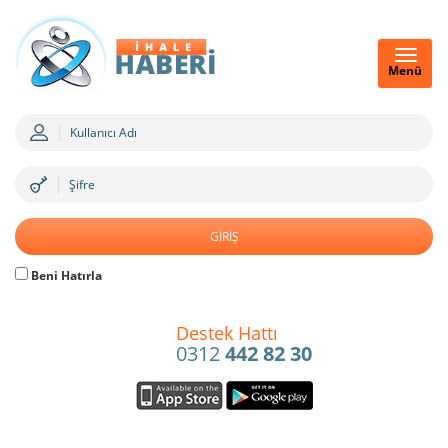
Menü
Beni Hatırla
Destek Hattı
0312
442 82 30