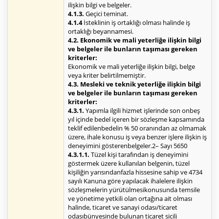
ilişkin bilgi ve belgeler.
4.1.3.
Geçici teminat.
4.1.4
İsteklinin iş ortaklığı olması halinde iş
ortaklığı beyannamesi.
4.2. Ekonomik ve mali yeterliğe ilişkin bilgi
ve belgeler ile bunların taşıması gereken
kriterler:
Ekonomik ve mali yeterliğe ilişkin bilgi, belge
veya kriter belirtilmemiştir.
4.3. Mesleki ve teknik yeterliğe ilişkin bilgi
ve belgeler ile bunların taşıması gereken
kriterler:
4.3.1.
Yapımla ilgili hizmet işlerinde son onbeş
yıl içinde bedel içeren bir sözleşme kapsamında
teklif edilenbedelin % 50 oranından az olmamak
üzere, ihale konusu iş veya benzer işlere ilişkin iş
deneyimini gösterenbelgeler.2– Sayı 5650
4.3.1.1.
Tüzel kişi tarafından iş deneyimini
göstermek üzere kullanılan belgenin, tüzel
kişiliğin yarısındanfazla hissesine sahip ve 4734
sayılı Kanuna göre yapılacak ihalelere ilişkin
sözleşmelerin yürütülmesikonusunda temsile
ve yönetime yetkili olan ortağına ait olması
halinde, ticaret ve sanayi odası/ticaret
odasıbünyesinde bulunan ticaret sicili