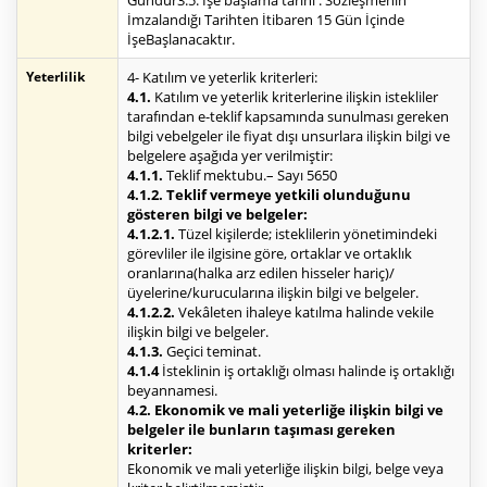
Gündür3.5. İşe başlama tarihi : Sözleşmenin
İmzalandığı Tarihten İtibaren 15 Gün İçinde
İşeBaşlanacaktır.
Yeterlilik
4- Katılım ve yeterlik kriterleri:
4.1.
Katılım ve yeterlik kriterlerine ilişkin istekliler
tarafından e-teklif kapsamında sunulması gereken
bilgi vebelgeler ile fiyat dışı unsurlara ilişkin bilgi ve
belgelere aşağıda yer verilmiştir:
4.1.1.
Teklif mektubu.– Sayı 5650
4.1.2. Teklif vermeye yetkili olunduğunu
gösteren bilgi ve belgeler:
4.1.2.1.
Tüzel kişilerde; isteklilerin yönetimindeki
görevliler ile ilgisine göre, ortaklar ve ortaklık
oranlarına(halka arz edilen hisseler hariç)/
üyelerine/kurucularına ilişkin bilgi ve belgeler.
4.1.2.2.
Vekâleten ihaleye katılma halinde vekile
ilişkin bilgi ve belgeler.
4.1.3.
Geçici teminat.
4.1.4
İsteklinin iş ortaklığı olması halinde iş ortaklığı
beyannamesi.
4.2. Ekonomik ve mali yeterliğe ilişkin bilgi ve
belgeler ile bunların taşıması gereken
kriterler:
Ekonomik ve mali yeterliğe ilişkin bilgi, belge veya