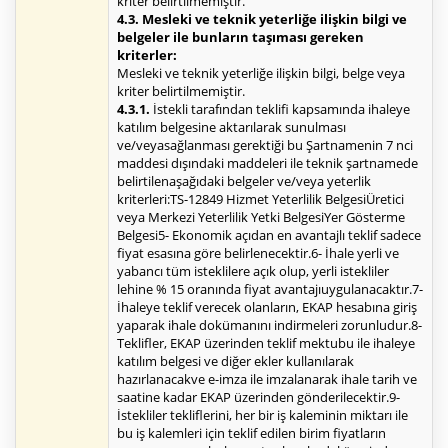
kriter belirtilmemiştir.
4.3. Mesleki ve teknik yeterliğe ilişkin bilgi ve
belgeler ile bunların taşıması gereken
kriterler:
Mesleki ve teknik yeterliğe ilişkin bilgi, belge veya
kriter belirtilmemiştir.
4.3.1.
İstekli tarafından teklifi kapsamında ihaleye
katılım belgesine aktarılarak sunulması
ve/veyasağlanması gerektiği bu Şartnamenin 7 nci
maddesi dışındaki maddeleri ile teknik şartnamede
belirtilenaşağıdaki belgeler ve/veya yeterlik
kriterleri:TS-12849 Hizmet Yeterlilik BelgesiÜretici
veya Merkezi Yeterlilik Yetki BelgesiYer Gösterme
Belgesi5- Ekonomik açıdan en avantajlı teklif sadece
fiyat esasına göre belirlenecektir.6- İhale yerli ve
yabancı tüm isteklilere açık olup, yerli istekliler
lehine % 15 oranında fiyat avantajıuygulanacaktır.7-
İhaleye teklif verecek olanların, EKAP hesabına giriş
yaparak ihale dokümanını indirmeleri zorunludur.8-
Teklifler, EKAP üzerinden teklif mektubu ile ihaleye
katılım belgesi ve diğer ekler kullanılarak
hazırlanacakve e-imza ile imzalanarak ihale tarih ve
saatine kadar EKAP üzerinden gönderilecektir.9-
İstekliler tekliflerini, her bir iş kaleminin miktarı ile
bu iş kalemleri için teklif edilen birim fiyatların