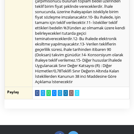
çarpımısonucu bulunan toplam bedel üzerinden
teklif birim fiyat şeklinde vereceklerdir. İhale
sonucunda, üzerine ihaleyapılan istekliyle birim
fiyat sözleşme imzalanacaktır.10- Bu ihalede, işin
tamamı için teklif verilecektir.11- İstekliler teklif
ettikleri bedelin %3’ünden az olmamak üzere kendi
belirleyecekleri tutarda geçici
teminatvereceklerdir.12- Bu ihalede elektronik
eksiltme yapılmayacaktır.13- Verilen tekliflerin
geçerlilik süresi, ihale tarihinden itibaren 90
(Doksan) takvim günüdür.14- Konsorsiyum olarak
ihaleye teklif verilemez.15- Diğer hususlar:İhalede
Uygulanacak Sınır Değer Katsayısı (R) : Diğer
Hizmetler/0,78Teklifi Sınır Değerin Altında Kalan
İsteklilerden Kanunun 38 inci Maddesine Göre
Açıklama İstenecektir
Paylaş