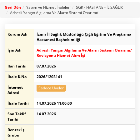
Geri Dön
Yapım ve Hizmet İhaleleri
SGK - HASTANE - İL SAĞLIK
Adresli Yangın Algılama Ve Alarm Sistemi Onarımı/
Kurum Adı
İzmir İl Sağlık Müdürlüğü Çiğli Eğitim Ve Araştırma
Hastanesi Başhekimliği
İşin Adı
Adresli Yangın Algılama Ve Alarm Sistemi Onarımı/
Revizyonu Hizmet Alım İşi
İlan Tarihi
07.07.2026
İhale K.No
2026/1203141
İnternet
Sadece Üyeler
Adresi
İhale Tarihi
14.07.2026 11:00:00
Son Teklif
14.07.2026
Tarihi
Benzer İş
Grubu