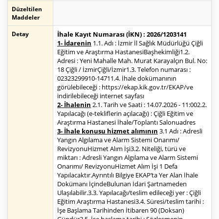
Düzeltilen
Maddeler
Detay
İhale Kayıt Numarası (İKN) : 2026/1203141
1- İdarenin
1.1. Adı : İzmir İl Sağlık Müdürlüğü Çiğli
Eğitim ve Araştırma HastanesiBaşhekimliği1.2.
Adresi : Yeni Mahalle Mah. Murat Karayalçın Bul. No:
18 Çiğli / İzmirÇiğli/İzmir1.3. Telefon numarası :
02323299910-14711.4. İhale dokümanının
görülebileceği : https://ekap.kik.gov.tr/EKAP/ve
indirilebileceği internet sayfası
2- İhalenin
2.1. Tarih ve Saati : 14.07.2026 - 11:002.2.
Yapılacağı (e-tekliflerin açılacağı) : Çiğli Eğitim ve
Araştırma Hastanesi İhale/Toplantı Salonuadres
3- İhale konusu hizmet alımının
3.1 Adı : Adresli
Yangın Algılama ve Alarm Sistemi Onarımı/
RevizyonuHizmet Alım İşi3.2. Niteliği, türü ve
miktarı : Adresli Yangın Algılama ve Alarm Sistemi
Onarımı/ RevizyonuHizmet Alım İşi 1 Defa
Yapılacaktır.Ayrıntılı Bilgiye EKAP’ta Yer Alan İhale
Dokümanı İçindeBulunan İdari Şartnameden
Ulaşılabilir.3.3. Yapılacağı/teslim edileceği yer : Çiğli
Eğitim Araştırma Hastanesi3.4. Süresi/teslim tarihi :
İşe Başlama Tarihinden İtibaren 90 (Doksan)