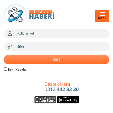
Menü
Beni Hatırla
Destek Hattı
0312
442 82 30