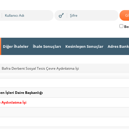
Ben
Diğer İhaleler
İhale Sonuçları
Kesinleşen Sonuçlar
Adres Bank
Bafra Derbent Sosyal Tesis Çevre Aydınlatma İşi
n İşleri Daire Başkanlığı
e Aydınlatma İşi