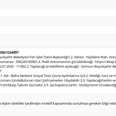
2026/1224057
ükşehir Belediyesi Fen İşleri Daire Başkanlığı1.2. Adresi : Yeşildere Mah. A
rası : 036243160901.4. İhale dokümanının görülebileceği : https://ekap.kik.
16.07.2026 - 11:002.2. Yapılacağı (e-tekliflerin açılacağı) : Samsun Büyükşehir 
7
1. Adı : Bafra Derbent Sosyal Tesis Çevre Aydınlatma İşi3.2. Niteliği, türü ve m
kümanı İçindeBulunan İdari Şartnameden Ulaşılabilir.3.3. Yapılacağı/teslim edil
 45 (Kırkbeş) Takvim Günüdür.3.5. İşe başlama tarihi : Sözleşmenin İmzalandığ
e ilişkin istekliler tarafından e-teklif kapsamında sunulması gereken bilgi vebelg