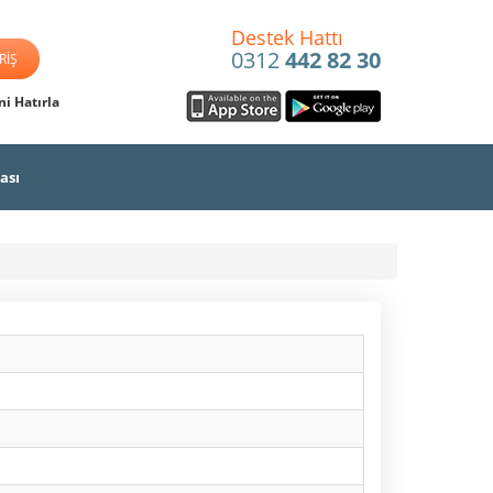
Destek Hattı
0312
442 82 30
i Hatırla
ası