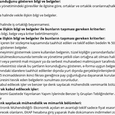
olunduğunu gösteren bilgi ve belgeler:
rin yönetimindeki görevliler ile ilgisine göre, ortaklar ve ortaklık oranlarına(h
halinde vekile ilişkin bilgi ve belgeler.
ı halinde iş ortaklığı beyannamesi.
 ilişkin bilgi ve belgeler ile bunların taşıması gereken kriterler:
bilgi, belge veya kriter belirtilmemiştir.
e ilişkin bilgi ve belgeler ile bunların taşıması gereken kriterler:
l içeren bir sözleşme kapsamında taahhüt edilen ve teklif edilen bedelin % 
i gösteren belgeler.
deneyimini göstermek üzere kullanılan belgenin, tüzel kişiliğin yarısındanfazla
yürütülmesikonusunda temsile ve yönetime yetkili olan ortağına ait olması hal
eri veya yeminli mali müşavir ya da serbest muhasebeci malimüşavir tarafınd
ldırkesintisiz olarak bu şartların korunduğunu gösteren, e-forma uygun belge
ndaki idarelere taahhüt edilenler dışında yurt dışında gerçekleştirilenişlerd
 incimaddesinin ikinci fıkrası gereğince pay çoğunluğuna dayanarak kurulan şi
 süresini tevsik eden belgelerin sunulması zorunludur.
abul edilecek işler ve benzer işe denk sayılacak mühendislik vemimarlık bölü
rak kabul edilecek işler:
Resmi Gazetede Yayınlanan Yapım İşlerinde Benzer İş Grupları TebliğindeYer Alan 
ir
denk sayılacak mühendislik ve mimarlık bölümleri:
tronik Mühendisliği5- Ekonomik açıdan en avantajlı teklif sadece fiyat esasına 
f verecek olanların, EKAP hesabına giriş yaparak ihale dokümanını indirmeleri