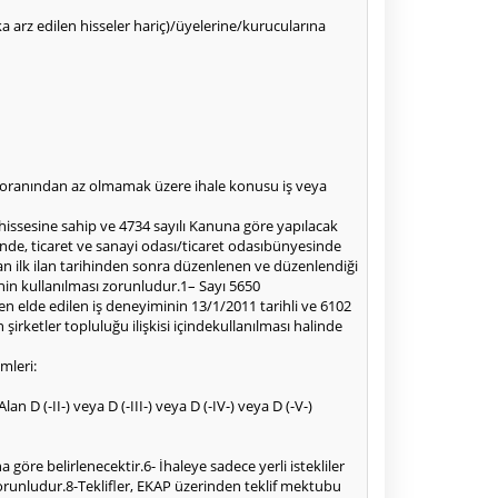
alka arz edilen hisseler hariç)/üyelerine/kurucularına
50oranından az olmamak üzere ihale konusu iş veya
 hissesine sahip ve 4734 sayılı Kanuna göre yapılacak
inde, ticaret ve sanayi odası/ticaret odasıbünyesinde
an ilk ilan tarihinden sonra düzenlenen ve düzenlendiği
nin kullanılması zorunludur.1– Sayı 5650
en elde edilen iş deneyiminin 13/1/2011 tarihli ve 6102
rketler topluluğu ilişkisi içindekullanılması halinde
mleri:
D (-II-) veya D (-III-) veya D (-IV-) veya D (-V-)
göre belirlenecektir.6- İhaleye sadece yerli istekliler
 zorunludur.8-Teklifler, EKAP üzerinden teklif mektubu