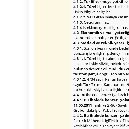
4.1.2. Teklif vermeye yetkili 
4.1.2.1.
Tüzel kişilerde; isteklile
ilişkin bilgi ve belgeler.
4.1.2.2.
Vekâleten ihaleye katılma 
4.1.3.
Geçici teminat.
4.1.4
İsteklinin iş ortaklığı olmas
4.2. Ekonomik ve mali yeterliğe
Ekonomik ve mali yeterliğe ilişkin 
4.3. Mesleki ve teknik yeterliğ
4.3.1.
Son on beş yıl içinde bede
benzer işlere ilişkin iş deneyimin
4.3.1.1.
Tüzel kişi tarafından iş 
ihalelere ilişkin sözleşmelerin 
bulunan ticaret sicili müdürlükl
tarihten geriye doğru son bir yı
4.3.1.2.
4734 sayılı Kanun kapsamı
sayılı Türk Ticaret Kanununun 195
bu hukuki ilişkiyi ve bu ilişkinin
4.4.
Bu ihalede benzer iş olarak k
4.4.1. Bu ihalede benzer iş ola
11.06.2011
Tarih ve 27967 Sayılı 
Grubundaki İşler Kabul Edilecekt
4.4.2. Bu ihalede benzer işe 
Elektrik MühendisliğiElektrik-Elek
katılabilecektir.7- İhaleye tekli