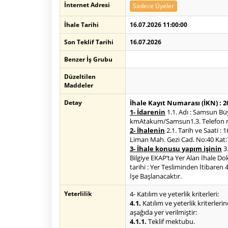
İnternet Adresi
Sadece Üyeler
İhale Tarihi
16.07.2026 11:00:00
Son Teklif Tarihi
16.07.2026
Benzer İş Grubu
Düzeltilen
Maddeler
Detay
İhale Kayıt Numarası (İKN) : 
1- İdarenin
1.1. Adı : Samsun Büy
kmAtakum/Samsun1.3. Telefon numa
2- İhalenin
2.1. Tarih ve Saati : 
Liman Mah. Gezi Cad. No:40 Kat:
3- İhale konusu yapım işinin
3.
Bilgiye EKAP’ta Yer Alan İhale Do
tarihi : Yer Tesliminden İtibaren
İşe Başlanacaktır.
Yeterlilik
4- Katılım ve yeterlik kriterleri:
4.1.
Katılım ve yeterlik kriterlerin
aşağıda yer verilmiştir:
4.1.1.
Teklif mektubu.