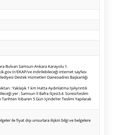
nkara Bulvarı Samsun-Ankara Karayolu 1.
gov.tr/EKAP/ve indirilebileceği internet sayfası
Belediyesi Destek Hizmetleri Dairesiadres Başkanlığı
iktarı : Yaklaşık 1 km Hatta Aydınlatma İşiAyrıntılı
eceği yer : Samsun İl Bafra İlçesi3.4. Süresi/teslim
ı Tarihten İtibaren 5 Gün İçindeYer Teslimi Yapılarak
eler ile fiyat dışı unsurlara ilişkin bilgi ve belgelere