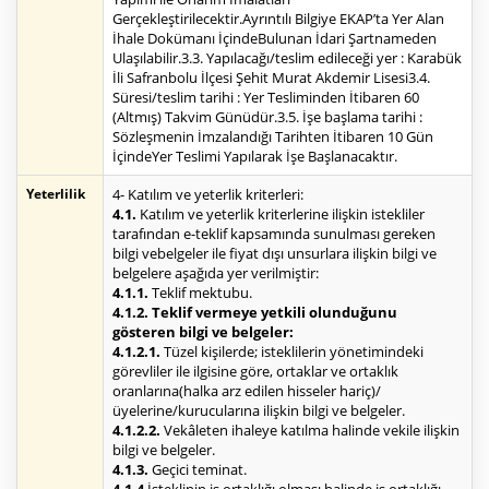
Gerçekleştirilecektir.Ayrıntılı Bilgiye EKAP’ta Yer Alan
İhale Dokümanı İçindeBulunan İdari Şartnameden
Ulaşılabilir.3.3. Yapılacağı/teslim edileceği yer : Karabük
İli Safranbolu İlçesi Şehit Murat Akdemir Lisesi3.4.
Süresi/teslim tarihi : Yer Tesliminden İtibaren 60
(Altmış) Takvim Günüdür.3.5. İşe başlama tarihi :
Sözleşmenin İmzalandığı Tarihten İtibaren 10 Gün
İçindeYer Teslimi Yapılarak İşe Başlanacaktır.
Yeterlilik
4- Katılım ve yeterlik kriterleri:
4.1.
Katılım ve yeterlik kriterlerine ilişkin istekliler
tarafından e-teklif kapsamında sunulması gereken
bilgi vebelgeler ile fiyat dışı unsurlara ilişkin bilgi ve
belgelere aşağıda yer verilmiştir:
4.1.1.
Teklif mektubu.
4.1.2. Teklif vermeye yetkili olunduğunu
gösteren bilgi ve belgeler:
4.1.2.1.
Tüzel kişilerde; isteklilerin yönetimindeki
görevliler ile ilgisine göre, ortaklar ve ortaklık
oranlarına(halka arz edilen hisseler hariç)/
üyelerine/kurucularına ilişkin bilgi ve belgeler.
4.1.2.2.
Vekâleten ihaleye katılma halinde vekile ilişkin
bilgi ve belgeler.
4.1.3.
Geçici teminat.