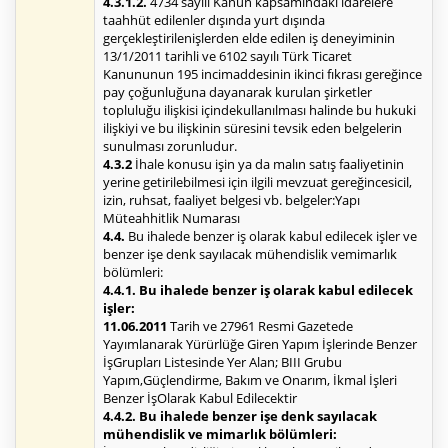
4.3.1.2.
4734 sayılı Kanun kapsamındaki idarelere
taahhüt edilenler dışında yurt dışında
gerçekleştirilenişlerden elde edilen iş deneyiminin
13/1/2011 tarihli ve 6102 sayılı Türk Ticaret
Kanununun 195 incimaddesinin ikinci fıkrası gereğince
pay çoğunluğuna dayanarak kurulan şirketler
topluluğu ilişkisi içindekullanılması halinde bu hukuki
ilişkiyi ve bu ilişkinin süresini tevsik eden belgelerin
sunulması zorunludur.
4.3.2
İhale konusu işin ya da malın satış faaliyetinin
yerine getirilebilmesi için ilgili mevzuat gereğincesicil,
izin, ruhsat, faaliyet belgesi vb. belgeler:Yapı
Müteahhitlik Numarası
4.4.
Bu ihalede benzer iş olarak kabul edilecek işler ve
benzer işe denk sayılacak mühendislik vemimarlık
bölümleri:
4.4.1. Bu ihalede benzer iş olarak kabul edilecek
işler:
11.06.2011
Tarih ve 27961 Resmi Gazetede
Yayımlanarak Yürürlüğe Giren Yapım İşlerinde Benzer
İşGrupları Listesinde Yer Alan; BIII Grubu
Yapım,Güçlendirme, Bakım ve Onarım, İkmal İşleri
Benzer İşOlarak Kabul Edilecektir
4.4.2. Bu ihalede benzer işe denk sayılacak
mühendislik ve mimarlık bölümleri: