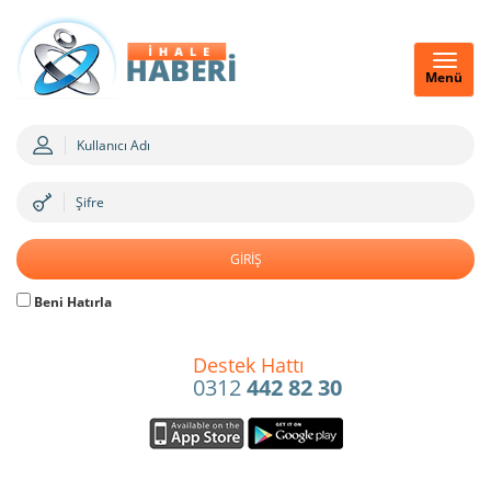
Menü
Beni Hatırla
Destek Hattı
0312
442 82 30