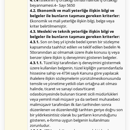
4.1.4
İsteklinin iş ortaklığı olması halinde iş ortaklığı
beyannamesi.4– Sayı 5650
4.2. Ekonomik ve mali yeterliğe ilişkin bilgi ve
belgeler ile bunların taşıması gereken kriterler:
Ekonomik ve mali yeterliğe ilişkin bilgi, belge veya
kriter belirtilmemiştir.
4.3. Mesleki ve teknik yeterliğe ilişkin bilgi ve
belgeler ile bunların taşıması gereken kriterler:
4.3.1.
Son on beş yıl içinde bedel içeren bir sözleşme
kapsamında taahhüt edilen ve teklif edilen bedelin %
50oranından az olmamak üzere ihale konusu iş veya
benzer işlere ilişkin iş deneyimini gösteren belgeler.
4.3.1.1.
Tüzel kişi tarafından iş deneyimini göstermek
üzere kullanılan belgenin, tüzel kişiliğin yarısındanfazla
hissesine sahip ve 4734 sayılı Kanuna göre yapılacak
ihalelere ilişkin sözleşmelerin yürütülmesikonusunda
temsile ve yönetime yetkili olan ortağına ait olması
halinde, ticaret ve sanayi odası/ticaret
odasıbünyesinde bulunan ticaret sicili müdürlükleri
veya yeminli mali müşavir ya da serbest muhasebeci
malimüşavir tarafından ilk ilan tarihinden sonra
düzenlenen ve düzenlendiği tarihten geriye doğru son
bir yıldırkesintisiz olarak bu şartların korunduğunu
gösteren, e-forma uygun belgenin kullanılması
zorunludur.