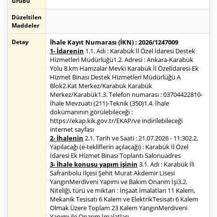
Grubu
Düzeltilen
Maddeler
Detay
İhale Kayıt Numarası (İKN) : 2026/1247009
1- İdarenin
1.1. Adı : Karabük İl Özel İdaresi Destek
Hizmetleri Müdürlüğü1.2. Adresi : Ankara-Karabük
Yolu 8.km Hamzalar Mevki Karabük İl Özelİdaresi-Ek
Hizmet Binası Destek Hizmetleri Müdürlüğü A
Blok2.Kat Merkez/Karabük Karabük
Merkez/Karabük1.3. Telefon numarası : 03704422810-
İhale Mevzuatı (211)-Teknik (350)1.4. İhale
dokümanının görülebileceği :
https://ekap.kik.gov.tr/EKAP/ve indirilebileceği
internet sayfası
2- İhalenin
2.1. Tarih ve Saati : 21.07.2026 - 11:302.2.
Yapılacağı (e-tekliflerin açılacağı) : Karabük İl Özel
İdaresi Ek Hizmet Binası Toplantı Salonuadres
3- İhale konusu yapım işinin
3.1. Adı : Karabük İli
Safranbolu İlçesi Şehit Murat Akdemir Lisesi
YangınMerdiveni Yapımı ve Bakım Onarım İşi3.2.
Niteliği, türü ve miktarı : İnşaat İmalatları 11 Kalem,
Mekanik Tesisatı 6 Kalem ve ElektrikTesisatı 6 Kalem
Olmak Üzere Toplam 23 Kalem YangınMerdiveni
Yapımı ile Onarım İmalatları