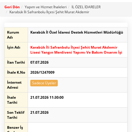
Geri Dön
Yapım ve Hizmet İhaleleri
İL ÖZEL İDARELER
Karabük İli Safranbolu İlçesi Şehit Murat Akdemir
Kurum
Karabük İl Özel İdaresi Destek Hizmetleri Müdürlüğü
Adı
İşin Adı
Karabük İli Safranbolu İlçesi Şehit Murat Akdemir
Lisesi Yangın Merdiveni Yapımı Ve Bakım Onarım İşi
İlan Tarihi
07.07.2026
İhale K.No
2026/1247009
İnternet
Sadece Üyeler
Adresi
İhale
21.07.2026 11:30:00
Tarihi
Son Teklif
21.07.2026
Tarihi
Benzer İş