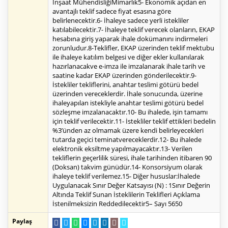
İnşaat MühendisliğiMimarlık5- Ekonomik açıdan en
avantajlı teklif sadece fiyat esasına göre
belirlenecektir.6- İhaleye sadece yerli istekliler
katılabilecektir.7- İhaleye teklif verecek olanların, EKAP
hesabına giriş yaparak ihale dokümanını indirmeleri
zorunludur.8-Teklifler, EKAP üzerinden teklif mektubu
ile ihaleye katılım belgesi ve diğer ekler kullanılarak
hazırlanacakve e-imza ile imzalanarak ihale tarih ve
saatine kadar EKAP üzerinden gönderilecektir.9-
İstekliler tekliflerini, anahtar teslimi götürü bedel
üzerinden vereceklerdir. İhale sonucunda, üzerine
ihaleyapılan istekliyle anahtar teslimi götürü bedel
sözleşme imzalanacaktır.10- Bu ihalede, işin tamamı
için teklif verilecektir.11- İstekliler teklif ettikleri bedelin
%3’ünden az olmamak üzere kendi belirleyecekleri
tutarda geçici teminatvereceklerdir.12- Bu ihalede
elektronik eksiltme yapılmayacaktır.13- Verilen
tekliflerin geçerlilik süresi, ihale tarihinden itibaren 90
(Doksan) takvim günüdür.14- Konsorsiyum olarak
ihaleye teklif verilemez.15- Diğer hususlar:İhalede
Uygulanacak Sınır Değer Katsayısı (N) : 1Sınır Değerin
Altında Teklif Sunan İsteklilerin Teklifleri Açıklama
İstenilmeksizin Reddedilecektir5– Sayı 5650
Paylaş