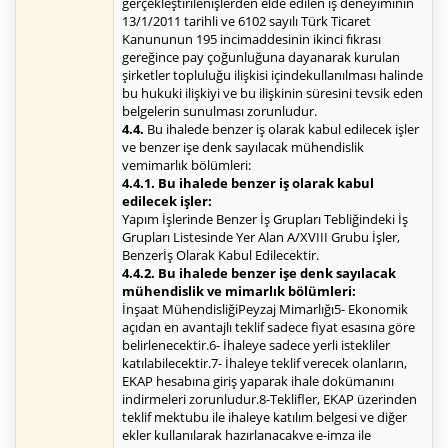
gerçekleştirilenişlerden elde edilen iş deneyiminin
13/1/2011 tarihli ve 6102 sayılı Türk Ticaret
Kanununun 195 incimaddesinin ikinci fıkrası
gereğince pay çoğunluğuna dayanarak kurulan
şirketler topluluğu ilişkisi içindekullanılması halinde
bu hukuki ilişkiyi ve bu ilişkinin süresini tevsik eden
belgelerin sunulması zorunludur.
4.4.
Bu ihalede benzer iş olarak kabul edilecek işler
ve benzer işe denk sayılacak mühendislik
vemimarlık bölümleri:
4.4.1. Bu ihalede benzer iş olarak kabul
edilecek işler:
Yapım İşlerinde Benzer İş Grupları Tebliğindeki İş
Grupları Listesinde Yer Alan A/XVIII Grubu İşler,
Benzerİş Olarak Kabul Edilecektir.
4.4.2. Bu ihalede benzer işe denk sayılacak
mühendislik ve mimarlık bölümleri:
İnşaat MühendisliğiPeyzaj Mimarlığı5- Ekonomik
açıdan en avantajlı teklif sadece fiyat esasına göre
belirlenecektir.6- İhaleye sadece yerli istekliler
katılabilecektir.7- İhaleye teklif verecek olanların,
EKAP hesabına giriş yaparak ihale dokümanını
indirmeleri zorunludur.8-Teklifler, EKAP üzerinden
teklif mektubu ile ihaleye katılım belgesi ve diğer
ekler kullanılarak hazırlanacakve e-imza ile