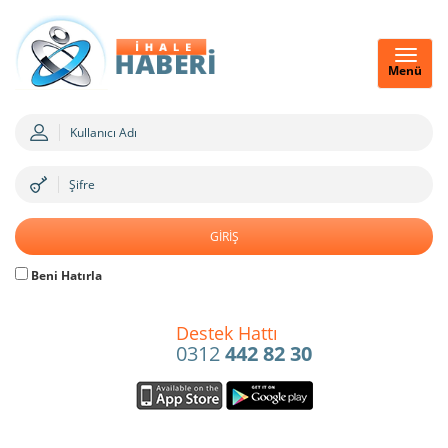
Menü
Beni Hatırla
Destek Hattı
0312
442 82 30