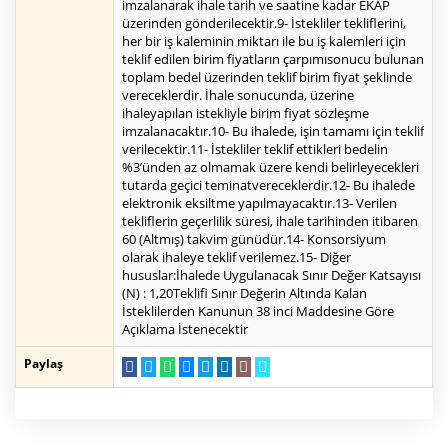
imzalanarak ihale tarih ve saatine kadar EKAP
üzerinden gönderilecektir.9- İstekliler tekliflerini,
her bir iş kaleminin miktarı ile bu iş kalemleri için
teklif edilen birim fiyatların çarpımısonucu bulunan
toplam bedel üzerinden teklif birim fiyat şeklinde
vereceklerdir. İhale sonucunda, üzerine
ihaleyapılan istekliyle birim fiyat sözleşme
imzalanacaktır.10- Bu ihalede, işin tamamı için teklif
verilecektir.11- İstekliler teklif ettikleri bedelin
%3’ünden az olmamak üzere kendi belirleyecekleri
tutarda geçici teminatvereceklerdir.12- Bu ihalede
elektronik eksiltme yapılmayacaktır.13- Verilen
tekliflerin geçerlilik süresi, ihale tarihinden itibaren
60 (Altmış) takvim günüdür.14- Konsorsiyum
olarak ihaleye teklif verilemez.15- Diğer
hususlar:İhalede Uygulanacak Sınır Değer Katsayısı
(N) : 1,20Teklifi Sınır Değerin Altında Kalan
İsteklilerden Kanunun 38 inci Maddesine Göre
Açıklama İstenecektir
Paylaş