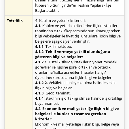
başlama tarihi : Sözleşmenin İmzalandığı Tarihten
İtibaren 5 Gün İçindeYer Teslimi Yapılarak İşe
Başlanacaktır.
Yeterlilik
4- Katılım ve yeterlik kriterleri:
4.1.
Katılım ve yeterlik kriterlerine ilişkin istekliler
tarafından e-teklif kapsamında sunulması gereken
bilgi vebelgeler ile fiyat dışı unsurlara ilişkin bilgi ve
belgelere aşağıda yer verilmiştir:
4.1.1.
Teklif mektubu.
4.1.2. Teklif vermeye yetkili olunduğunu
gösteren bilgi ve belgeler:
4.1.2.1.
Tüzel kişilerde; isteklilerin yönetimindeki
görevliler ile ilgisine göre, ortaklar ve ortaklık
oranlarına(halka arz edilen hisseler hariç)/
üyelerine/kurucularına ilişkin bilgi ve belgeler.
4.1.2.2.
Vekâleten ihaleye katılma halinde vekile
ilişkin bilgi ve belgeler.
4.1.3.
Geçici teminat.
4.1.4
İsteklinin iş ortaklığı olması halinde iş ortaklığı
beyannamesi.
4.2. Ekonomik ve mali yeterliğe ilişkin bilgi ve
belgeler ile bunların taşıması gereken
kriterler:
Ekonomik ve mali yeterliğe ilişkin bilgi, belge veya