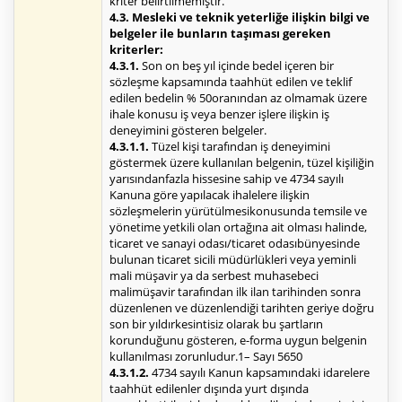
kriter belirtilmemiştir.
4.3. Mesleki ve teknik yeterliğe ilişkin bilgi ve
belgeler ile bunların taşıması gereken
kriterler:
4.3.1.
Son on beş yıl içinde bedel içeren bir
sözleşme kapsamında taahhüt edilen ve teklif
edilen bedelin % 50oranından az olmamak üzere
ihale konusu iş veya benzer işlere ilişkin iş
deneyimini gösteren belgeler.
4.3.1.1.
Tüzel kişi tarafından iş deneyimini
göstermek üzere kullanılan belgenin, tüzel kişiliğin
yarısındanfazla hissesine sahip ve 4734 sayılı
Kanuna göre yapılacak ihalelere ilişkin
sözleşmelerin yürütülmesikonusunda temsile ve
yönetime yetkili olan ortağına ait olması halinde,
ticaret ve sanayi odası/ticaret odasıbünyesinde
bulunan ticaret sicili müdürlükleri veya yeminli
mali müşavir ya da serbest muhasebeci
malimüşavir tarafından ilk ilan tarihinden sonra
düzenlenen ve düzenlendiği tarihten geriye doğru
son bir yıldırkesintisiz olarak bu şartların
korunduğunu gösteren, e-forma uygun belgenin
kullanılması zorunludur.1– Sayı 5650
4.3.1.2.
4734 sayılı Kanun kapsamındaki idarelere
taahhüt edilenler dışında yurt dışında