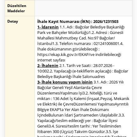
Düzeltilen
Maddeler
Detay
İhale Kayıt Numarası (İKN) : 2026/1231503
1- İdarenin
1.1. Adı : Bağcılar Belediye Başkanlığı
Park ve Bahçeler Müdürlüğü1.2. Adresi : Günesli
Mahallesi Mahmutbey Cad. No:97 Bağcılar/
İstanbul1.3. Telefon numarası : 021241006001.4.
İhale dokümanının görülebileceği :
https://ekap.kik.gov.tr/EKAP/ve indirilebileceği
internet sayfası
2- İhalenin
2.1. Tarih ve Saati : 28.07.2026 -
10:002.2. Yapılacağı (e-tekliflerin açılacağı) : Bağcılar
Belediye Başkanlığı İhale Salonuadres
3- İhale konusu yapım işinin
3.1. Adı : 2026 Yılı
Bağcılar Geneli Yeşil Alanlarda Çevre
DüzenlemesiYapılması İşi3.2. Niteliği, türü ve
miktarı : 136 Adet İş Kalemi (İnşaat,Peyzaj, Mekanik
ve Elektrik) ile ÇevreDüzenlemesi YapılmasıAyrıntılı
Bilgiye EKAP’ta Yer Alan İhale Dokümanı
İçindeBulunan İdari Şartnameden Ulaşılabilir.3.3.
Yapılacağı/teslim edileceği yer : Bağcılar İlçesi
Geneli3.4. Süresi/teslim tarihi : Yer Tesliminden
İtibaren 300 (Üçyüz) Takvim Günüdür.3.5. İşe