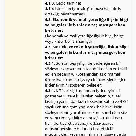
4.1.3.
Geçici teminat.
4.1.4
İsteklinin iş ortaklığı olması halinde iş
ortaklığı beyannamesi.
4.2. Ekonomik ve mali yeterliğe ilişkin bilgi
ve belgeler ile bunların taşıması gereken
kriterler:
Ekonomik ve mali yeterliğe ilişkin bilgi, belge
veya kriter belirtilmemiştir.
4.3. Mesleki ve teknik yeterliğe ilişkin bilgi
ve belgeler ile bunların taşıması gereken
kriterler:
4.3.1.
Son on beş yıl içinde bedel içeren bir
sözleşme kapsamında taahhüt edilen ve teklif
edilen bedelin % 75oranından az olmamak
üzere ihale konusu iş veya benzer işlere ilişkin
iş deneyimini gösteren belgeler.
4.3.1.1.
Tüzel kişi tarafından iş deneyimini
göstermek üzere kullanılan belgenin, tüzel
kişiliğin yarısındanfazla hissesine sahip ve 4734
sayılı Kanuna göre yapılacak ihalelere ilişkin
sözleşmelerin yürütülmesikonusunda temsile
ve yönetime yetkili olan ortağına ait olması
halinde, ticaret ve sanayi odası/ticaret
odasıbünyesinde bulunan ticaret sicili
müdürlükleri veya yeminli mali müşavir ya da