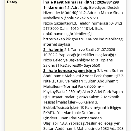
Detay
İhale Kayıt Numarası (İKN) : 2026/884298
1- İdarenin
1.1. Adı : Nizip Belediyesi Destek
Hizmetler Müdürlüğü1.2. Adresi : Mimar Sinan
Mahallesi Niğbolu Sokak No :20
Nizip/Gaziantep1.3. Telefon numarası : 0 (342)
517 3900-Dahili-1015-11101.4. İhale
dokümanının görülebileceği :
https://ekap.kik.gov.tr/EKAP/ve indirilebileceği
internet sayfası
2- İhalenin
2.1. Tarih ve Saati : 21.07.2026 -
10:302.2. Yapılacağı (e-tekliflerin açılacağı) :
Nizip Belediye Başkanlığı/Meclis Toplantı
Salonu (1.Kat)adres30– Sayı 5650
3- İhale konusu yapım işinin
3.1. Adı : Sultan
Abdülhamit Mahallesi 2 Adet Park Yapım İşi3.2.
Niteliği, türü ve miktarı : Sultan Abdülhamit
Mahallesi - (Normal Park 3.666 m² -
KaykayParkı 2.250 m²) Alan 2-Adet Park Yapım
İşi 1. İnşaat İmalat İşleri48 Kalem 2. Mekanik
Tesisat İmalat İşleri- 66 Kalem 3.
ElektrikTesisatı İşleri- 10 KalemAyrıntılı Bilgiye
EKAP’ta Yer Alan İhale Dokümanı
İçindeBulunan İdari Şartnameden
Ulaşılabilir.3.3. Yapılacağı/teslim edileceği yer :
Sultan Abdülhamit Mahallesinde 1532 Ada 508