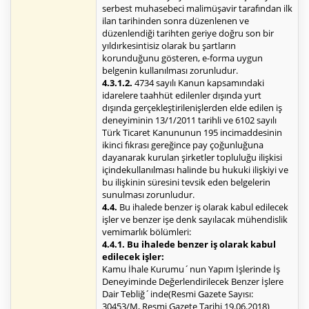
serbest muhasebeci malimüşavir tarafından ilk
ilan tarihinden sonra düzenlenen ve
düzenlendiği tarihten geriye doğru son bir
yıldırkesintisiz olarak bu şartların
korunduğunu gösteren, e-forma uygun
belgenin kullanılması zorunludur.
4.3.1.2.
4734 sayılı Kanun kapsamındaki
idarelere taahhüt edilenler dışında yurt
dışında gerçekleştirilenişlerden elde edilen iş
deneyiminin 13/1/2011 tarihli ve 6102 sayılı
Türk Ticaret Kanununun 195 incimaddesinin
ikinci fıkrası gereğince pay çoğunluğuna
dayanarak kurulan şirketler topluluğu ilişkisi
içindekullanılması halinde bu hukuki ilişkiyi ve
bu ilişkinin süresini tevsik eden belgelerin
sunulması zorunludur.
4.4.
Bu ihalede benzer iş olarak kabul edilecek
işler ve benzer işe denk sayılacak mühendislik
vemimarlık bölümleri:
4.4.1. Bu ihalede benzer iş olarak kabul
edilecek işler:
Kamu İhale Kurumu´nun Yapım İşlerinde İş
Deneyiminde Değerlendirilecek Benzer İşlere
Dair Tebliğ´inde(Resmi Gazete Sayısı:
30453/M, Resmi Gazete Tarihi 19.06.2018)