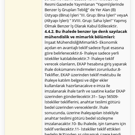
Resmi Gazetede Yayımlanan "Yapımİşlerinde
Benzer İş Grupları Tebliğ" de Yer Alan (B)
Üstyapı (Bina) İşleri "III. Grup: Bina İşleri" veyaA
(Altyapı İşleri) " XVIII. Grup: Saha İşleri" Yapmış
Olmak Benzer İş Olarak Kabul Edilecektir.
4.4.2. Bu ihalede benzer işe denk sayılacak
mühendislik ve mimarlık bölümleri:
İnşaat MühendisliğiMimarlık5- Ekonomik
açıdan en avantajlı teklif sadece fiyat esasına
göre belirlenecektir.6- İhaleye sadece yerli
istekliler katılabilecektir.7- İhaleye teklif
verecek olanların, EKAP hesabına giriş yaparak
ihale dokümanını indirmeleri zorunludur.8-
Teklifler, EKAP üzerinden teklif mektubu ile
ihaleye katılım belgesi ve diğer ekler
kullanılarak hazırlanacakve e-imza ile
imzalanarak ihale tarih ve saatine kadar EKAP
üzerinden gönderilecektir.31– Sayı 56509-
İstekliler tekliflerini, anahtar teslimi götürü
bedel üzerinden vereceklerdir. İhale
sonucunda, üzerine ihaleyapılan istekliyle
anahtar teslimi götürü bedel sözleşme
imzalanacaktır.10- Bu ihalede, işin tamamı için
teklif verilecektir.11- İstekliler teklif ettikleri
bedelin %3’ünden az olmamak üzere kendi