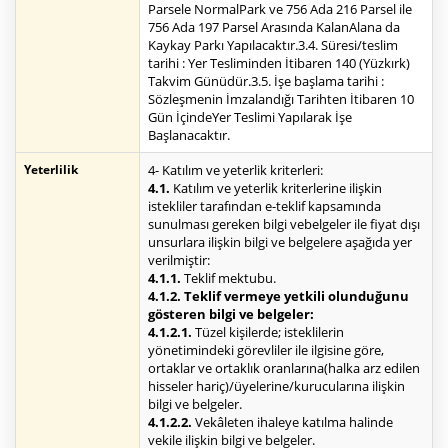
Parsele NormalPark ve 756 Ada 216 Parsel ile
756 Ada 197 Parsel Arasında KalanAlana da
Kaykay Parkı Yapılacaktır.3.4. Süresi/teslim
tarihi : Yer Tesliminden İtibaren 140 (Yüzkırk)
Takvim Günüdür.3.5. İşe başlama tarihi :
Sözleşmenin İmzalandığı Tarihten İtibaren 10
Gün İçindeYer Teslimi Yapılarak İşe
Başlanacaktır.
Yeterlilik
4- Katılım ve yeterlik kriterleri:
4.1.
Katılım ve yeterlik kriterlerine ilişkin
istekliler tarafından e-teklif kapsamında
sunulması gereken bilgi vebelgeler ile fiyat dışı
unsurlara ilişkin bilgi ve belgelere aşağıda yer
verilmiştir:
4.1.1.
Teklif mektubu.
4.1.2. Teklif vermeye yetkili olunduğunu
gösteren bilgi ve belgeler:
4.1.2.1.
Tüzel kişilerde; isteklilerin
yönetimindeki görevliler ile ilgisine göre,
ortaklar ve ortaklık oranlarına(halka arz edilen
hisseler hariç)/üyelerine/kurucularına ilişkin
bilgi ve belgeler.
4.1.2.2.
Vekâleten ihaleye katılma halinde
vekile ilişkin bilgi ve belgeler.