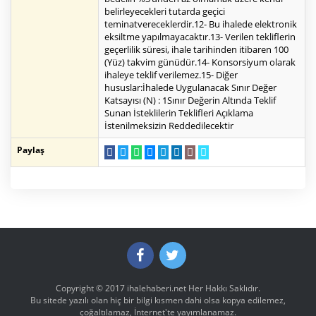
belirleyecekleri tutarda geçici
teminatvereceklerdir.12- Bu ihalede elektronik
eksiltme yapılmayacaktır.13- Verilen tekliflerin
geçerlilik süresi, ihale tarihinden itibaren 100
(Yüz) takvim günüdür.14- Konsorsiyum olarak
ihaleye teklif verilemez.15- Diğer
hususlar:İhalede Uygulanacak Sınır Değer
Katsayısı (N) : 1Sınır Değerin Altında Teklif
Sunan İsteklilerin Teklifleri Açıklama
İstenilmeksizin Reddedilecektir
Paylaş
Copyright © 2017
ihalehaberi.net
Her Hakkı Saklıdır.
Bu sitede yazılı olan hiç bir bilgi kısmen dahi olsa kopya edilemez,
çoğaltılamaz, İnternet'te yayımlanamaz.