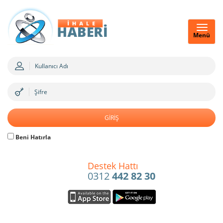
Menü
Beni Hatırla
Destek Hattı
0312
442 82 30