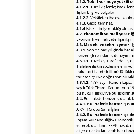
4.1.2. Teklif vermeye yetkili 
4.1.2.1.
Tüzel kişilerde; isteklile
ilişkin bilgi ve belgeler.
4.1.2.2.
Vekâleten ihaleye katılma 
4.1.3.
Geçici teminat.
4.1.4
İsteklinin iş ortaklığı olmas
4.2. Ekonomik ve mali yeterliğe
Ekonomik ve mali yeterliğe ilişkin 
4.3. Mesleki ve teknik yeterliğ
4.3.1.
Son on beş yıl içinde bede
benzer işlere ilişkin iş deneyimin
4.3.1.1.
Tüzel kişi tarafından iş 
ihalelere ilişkin sözleşmelerin 
bulunan ticaret sicili müdürlükl
tarihten geriye doğru son bir yı
4.3.1.2.
4734 sayılı Kanun kapsamı
sayılı Türk Ticaret Kanununun 195
bu hukuki ilişkiyi ve bu ilişkinin
4.4.
Bu ihalede benzer iş olarak k
4.4.1. Bu ihalede benzer iş ola
A XVIII Grubu Saha İşleri
4.4.2. Bu ihalede benzer işe 
İnşaat Mühendisliği5- Ekonomik açı
verecek olanların, EKAP hesabına 
diğer ekler kullanılarak hazırlana