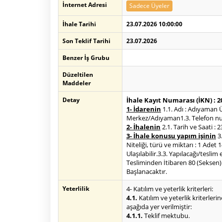
İnternet Adresi
Sadece Üyeler
İhale Tarihi
23.07.2026 10:00:00
Son Teklif Tarihi
23.07.2026
Benzer İş Grubu
Düzeltilen
Maddeler
Detay
İhale Kayıt Numarası (İKN) : 
1- İdarenin
1.1. Adı : Adıyaman Ü
Merkez/Adıyaman1.3. Telefon numa
2- İhalenin
2.1. Tarih ve Saati : 
3- İhale konusu yapım işinin
3.
Niteliği, türü ve miktarı : 1 Ade
Ulaşılabilir.3.3. Yapılacağı/teslim
Tesliminden İtibaren 80 (Seksen)
Başlanacaktır.
Yeterlilik
4- Katılım ve yeterlik kriterleri:
4.1.
Katılım ve yeterlik kriterlerin
aşağıda yer verilmiştir:
4.1.1.
Teklif mektubu.