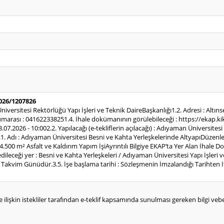
2026/1207826
niversitesi Rektörlüğü Yapı İşleri ve Teknik DaireBaşkanlığı1.2. Adresi : Alt
rası : 041622338251.4. İhale dokümanının görülebileceği : https://ekap.kik.g
23.07.2026 - 10:002.2. Yapılacağı (e-tekliflerin açılacağı) : Adıyaman Üniversites
1. Adı : Adıyaman Üniversitesi Besni ve Kahta Yerleşkelerinde AltyapıDüzenlem
t 14.500 m² Asfalt ve Kaldırım Yapım İşiAyrıntılı Bilgiye EKAP’ta Yer Alan İha
 edileceği yer : Besni ve Kahta Yerleşkeleri / Adıyaman Üniversitesi Yapı İşleri 
 Takvim Günüdür.3.5. İşe başlama tarihi : Sözleşmenin İmzalandığı Tarihten İ
e ilişkin istekliler tarafından e-teklif kapsamında sunulması gereken bilgi vebelg