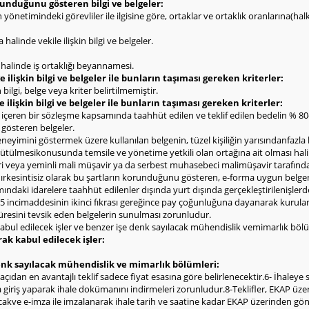
olunduğunu gösteren bilgi ve belgeler:
rin yönetimindeki görevliler ile ilgisine göre, ortaklar ve ortaklık oranlarına(h
halinde vekile ilişkin bilgi ve belgeler.
ı halinde iş ortaklığı beyannamesi.
 ilişkin bilgi ve belgeler ile bunların taşıması gereken kriterler:
bilgi, belge veya kriter belirtilmemiştir.
e ilişkin bilgi ve belgeler ile bunların taşıması gereken kriterler:
l içeren bir sözleşme kapsamında taahhüt edilen ve teklif edilen bedelin % 
i gösteren belgeler.
deneyimini göstermek üzere kullanılan belgenin, tüzel kişiliğin yarısındanfazla
yürütülmesikonusunda temsile ve yönetime yetkili olan ortağına ait olması hal
eri veya yeminli mali müşavir ya da serbest muhasebeci malimüşavir tarafınd
ldırkesintisiz olarak bu şartların korunduğunu gösteren, e-forma uygun belge
ndaki idarelere taahhüt edilenler dışında yurt dışında gerçekleştirilenişlerd
 incimaddesinin ikinci fıkrası gereğince pay çoğunluğuna dayanarak kurulan şi
 süresini tevsik eden belgelerin sunulması zorunludur.
abul edilecek işler ve benzer işe denk sayılacak mühendislik vemimarlık bölü
rak kabul edilecek işler:
denk sayılacak mühendislik ve mimarlık bölümleri:
dan en avantajlı teklif sadece fiyat esasına göre belirlenecektir.6- İhaleye sade
giriş yaparak ihale dokümanını indirmeleri zorunludur.8-Teklifler, EKAP üzeri
cakve e-imza ile imzalanarak ihale tarih ve saatine kadar EKAP üzerinden gönderi