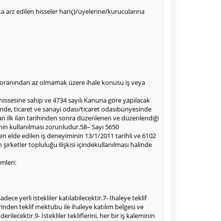
alka arz edilen hisseler hariç)/üyelerine/kurucularına
80oranından az olmamak üzere ihale konusu iş veya
 hissesine sahip ve 4734 sayılı Kanuna göre yapılacak
inde, ticaret ve sanayi odası/ticaret odasıbünyesinde
an ilk ilan tarihinden sonra düzenlenen ve düzenlendiği
nin kullanılması zorunludur.58– Sayı 5650
en elde edilen iş deneyiminin 13/1/2011 tarihli ve 6102
rketler topluluğu ilişkisi içindekullanılması halinde
mleri:
ce yerli istekliler katılabilecektir.7- İhaleye teklif
nden teklif mektubu ile ihaleye katılım belgesi ve
lecektir.9- İstekliler tekliflerini, her bir iş kaleminin