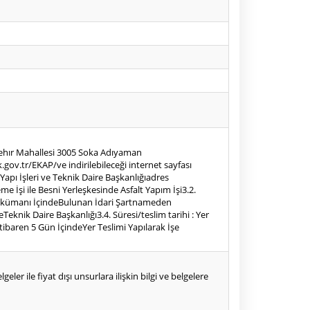
ınsehır Mahallesi 3005 Soka Adıyaman
ov.tr/EKAP/ve indirilebileceği internet sayfası
i Yapı İşleri ve Teknik Daire Başkanlığıadres
e İşi ile Besni Yerleşkesinde Asfalt Yapım İşi3.2.
le Dokümanı İçindeBulunan İdari Şartnameden
veTeknik Daire Başkanlığı3.4. Süresi/teslim tarihi : Yer
tibaren 5 Gün İçindeYer Teslimi Yapılarak İşe
eler ile fiyat dışı unsurlara ilişkin bilgi ve belgelere