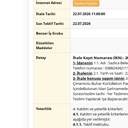
İnternet Adresi
Sadece Üyeler
İhale Tarihi
22.07.2026 11:00:00
Son Teklif Tarihi
22.07.2026
Benzer İş Grubu
Düzeltilen
Maddeler
Detay
İhale Kayıt Numarası (İKN) : 
1- İdarenin
1.1. Adı : Sazlıca B
Telefon numarası : 038824342111.4
2- İhalenin
2.1. Tarih ve Saati : 
3- İhale konusu yapım işinin
3.
Çimentolu Buhar KürlüBeton Park
İçindeBulunan İdari Şartnameden U
Süresi/teslim tarihi : Yer Teslim
Teslimi Yapılarak İşe Başlanacaktı
Yeterlilik
4- Katılım ve yeterlik kriterleri:
4.1.
Katılım ve yeterlik kriterlerin
aşağıda yer verilmiştir:
4.1.1.
Teklif mektubu.