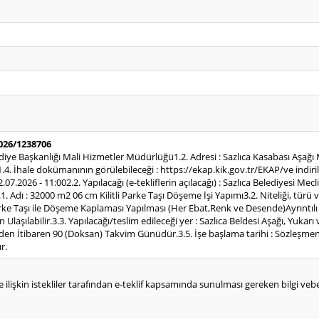
2026/1238706
elediye Başkanlığı Mali Hizmetler Müdürlüğü1.2. Adresi : Sazlıca Kasabası Aş
. İhale dokümanının görülebileceği : https://ekap.kik.gov.tr/EKAP/ve indirile
22.07.2026 - 11:002.2. Yapılacağı (e-tekliflerin açılacağı) : Sazlıca Belediyesi Me
1. Adı : 32000 m2 06 cm Kilitli Parke Taşı Döşeme İşi Yapımı3.2. Niteliği, tür
e Taşı ile Döşeme Kaplaması Yapılması (Her Ebat,Renk ve Desende)Ayrıntılı 
laşılabilir.3.3. Yapılacağı/teslim edileceği yer : Sazlıca Beldesi Aşağı, Yuk
inden İtibaren 90 (Doksan) Takvim Günüdür.3.5. İşe başlama tarihi : Sözleşme
r.
e ilişkin istekliler tarafından e-teklif kapsamında sunulması gereken bilgi vebelg