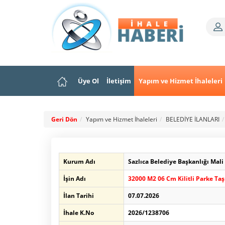
Üye Ol
İletişim
Yapım ve Hizmet İhaleleri
Geri Dön
Yapım ve Hizmet İhaleleri
BELEDİYE İLANLARI
Kurum Adı
Sazlıca Belediye Başkanlığı Mal
İşin Adı
32000 M2 06 Cm Kilitli Parke Ta
İlan Tarihi
07.07.2026
İhale K.No
2026/1238706