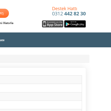
Destek Hattı
0312
442 82 30
i Hatırla
ası