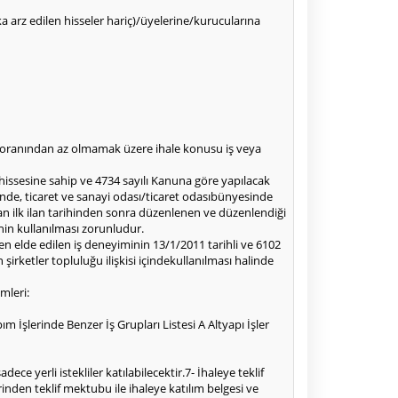
alka arz edilen hisseler hariç)/üyelerine/kurucularına
50oranından az olmamak üzere ihale konusu iş veya
 hissesine sahip ve 4734 sayılı Kanuna göre yapılacak
inde, ticaret ve sanayi odası/ticaret odasıbünyesinde
an ilk ilan tarihinden sonra düzenlenen ve düzenlendiği
nin kullanılması zorunludur.
en elde edilen iş deneyiminin 13/1/2011 tarihli ve 6102
rketler topluluğu ilişkisi içindekullanılması halinde
mleri:
 İşlerinde Benzer İş Grupları Listesi A Altyapı İşler
ce yerli istekliler katılabilecektir.7- İhaleye teklif
nden teklif mektubu ile ihaleye katılım belgesi ve