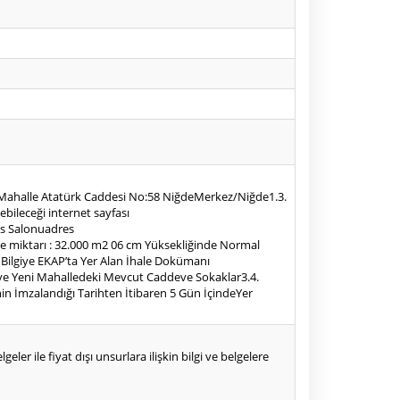
ağı Mahalle Atatürk Caddesi No:58 NiğdeMerkez/Niğde1.3.
bileceği internet sayfası
clis Salonuadres
ü ve miktarı : 32.000 m2 06 cm Yüksekliğinde Normal
Bilgiye EKAP’ta Yer Alan İhale Dokümanı
arı ve Yeni Mahalledeki Mevcut Caddeve Sokaklar3.4.
nin İmzalandığı Tarihten İtibaren 5 Gün İçindeYer
eler ile fiyat dışı unsurlara ilişkin bilgi ve belgelere