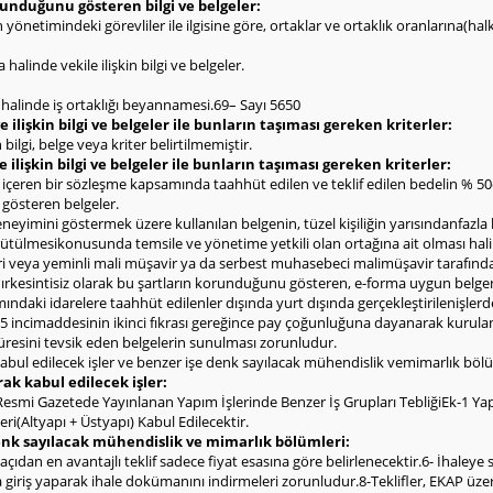
olunduğunu gösteren bilgi ve belgeler:
rin yönetimindeki görevliler ile ilgisine göre, ortaklar ve ortaklık oranlarına(h
halinde vekile ilişkin bilgi ve belgeler.
sı halinde iş ortaklığı beyannamesi.69– Sayı 5650
 ilişkin bilgi ve belgeler ile bunların taşıması gereken kriterler:
bilgi, belge veya kriter belirtilmemiştir.
e ilişkin bilgi ve belgeler ile bunların taşıması gereken kriterler:
l içeren bir sözleşme kapsamında taahhüt edilen ve teklif edilen bedelin % 
i gösteren belgeler.
deneyimini göstermek üzere kullanılan belgenin, tüzel kişiliğin yarısındanfazla
yürütülmesikonusunda temsile ve yönetime yetkili olan ortağına ait olması hal
eri veya yeminli mali müşavir ya da serbest muhasebeci malimüşavir tarafınd
ldırkesintisiz olarak bu şartların korunduğunu gösteren, e-forma uygun belge
ndaki idarelere taahhüt edilenler dışında yurt dışında gerçekleştirilenişlerd
 incimaddesinin ikinci fıkrası gereğince pay çoğunluğuna dayanarak kurulan şi
 süresini tevsik eden belgelerin sunulması zorunludur.
abul edilecek işler ve benzer işe denk sayılacak mühendislik vemimarlık bölü
rak kabul edilecek işler:
Resmi Gazetede Yayınlanan Yapım İşlerinde Benzer İş Grupları TebliğiEk-1 Yapım
i(Altyapı + Üstyapı) Kabul Edilecektir.
denk sayılacak mühendislik ve mimarlık bölümleri:
dan en avantajlı teklif sadece fiyat esasına göre belirlenecektir.6- İhaleye sade
giriş yaparak ihale dokümanını indirmeleri zorunludur.8-Teklifler, EKAP üzeri