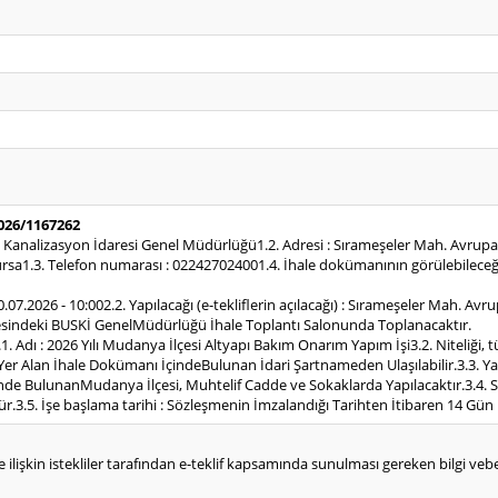
2026/1167262
ve Kanalizasyon İdaresi Genel Müdürlüğü1.2. Adresi : Sırameşeler Mah. Avrup
.3. Telefon numarası : 022427024001.4. İhale dokümanının görülebileceği : 
30.07.2026 - 10:002.2. Yapılacağı (e-tekliflerin açılacağı) : Sırameşeler Mah. A
sindeki BUSKİ GenelMüdürlüğü İhale Toplantı Salonunda Toplanacaktır.
1. Adı : 2026 Yılı Mudanya İlçesi Altyapı Bakım Onarım Yapım İşi3.2. Niteliği
a Yer Alan İhale Dokümanı İçindeBulunan İdari Şartnameden Ulaşılabilir.3.3. Ya
sinde BulunanMudanya İlçesi, Muhtelif Cadde ve Sokaklarda Yapılacaktır.3.4. Sü
3.5. İşe başlama tarihi : Sözleşmenin İmzalandığı Tarihten İtibaren 14 Gün İ
e ilişkin istekliler tarafından e-teklif kapsamında sunulması gereken bilgi vebelg