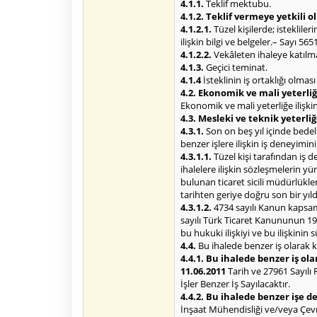
4.1.1.
Teklif mektubu.
4.1.2. Teklif vermeye yetkili 
4.1.2.1.
Tüzel kişilerde; isteklile
ilişkin bilgi ve belgeler.– Sayı 565
4.1.2.2.
Vekâleten ihaleye katılma 
4.1.3.
Geçici teminat.
4.1.4
İsteklinin iş ortaklığı olmas
4.2. Ekonomik ve mali yeterliğe
Ekonomik ve mali yeterliğe ilişkin 
4.3. Mesleki ve teknik yeterliğ
4.3.1.
Son on beş yıl içinde bede
benzer işlere ilişkin iş deneyimin
4.3.1.1.
Tüzel kişi tarafından iş 
ihalelere ilişkin sözleşmelerin 
bulunan ticaret sicili müdürlükl
tarihten geriye doğru son bir yı
4.3.1.2.
4734 sayılı Kanun kapsamı
sayılı Türk Ticaret Kanununun 195
bu hukuki ilişkiyi ve bu ilişkinin
4.4.
Bu ihalede benzer iş olarak k
4.4.1. Bu ihalede benzer iş ola
11.06.2011
Tarih ve 27961 Sayılı
İşler Benzer İş Sayılacaktır.
4.4.2. Bu ihalede benzer işe 
İnşaat Mühendisliği ve/veya Çevre