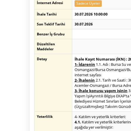
İnternet Adresi
Sadece Üyeler
İhale Tarihi
30.07.2026 10:00:00
Son Teklif Tarihi
30.07.2026
Benzer İş Grubu
Düzeltilen
Maddeler
Detay
İhale Kayıt Numarası (İKN) : 
1- İdarenin
1.1. Adı : Bursa Su 
Osmangazi/Bursa Osmangazi/Bursa1
internet sayfası
2- İhalenin
2.1. Tarih ve Saati : 
Acemler-Osmangazi / Bursa Adre
3- İhale konusu yapım işinin
3.
Yapım İşiAyrıntılı Bilgiye EKAP’t
Belediyesi Hizmet Sınırları İçeri
(Üçyüzaltmışbeş) Takvim Günüdür.
Yeterlilik
4- Katılım ve yeterlik kriterleri:
4.1.
Katılım ve yeterlik kriterlerin
aşağıda yer verilmiştir: