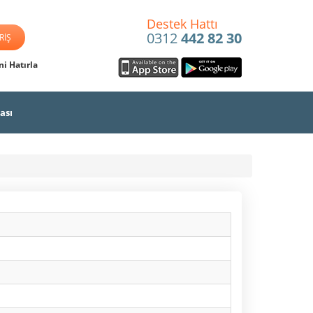
Destek Hattı
0312
442 82 30
i Hatırla
ası