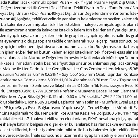
ada Kullanılacak Formül:Toplam Puan = Teklif Fiyatı Puanı + Fiyat Dışı Uns
Değer Üzerindeki İlk Geçerli Teklif Tutarı-Teklif Fiyatı| x TeklifTam Puanı / Sını
yat Dışı Unsur (FDU) Puanı:40Fiyat Dışı Unsur Değerlendirme Yöntemi: İsteklinin
ı: 40)Aşağıda, teklif cetvelinde yer alan iş kalemlerinden seçilen kaleme/kal
en bu kalemlere verilmiş olan teklifler, isteklinin ihaleye vermişolduğu toplam
 ile azamioran arasında kalıyorsa istekli o kalem için belirlenen fiyat dışı un
lemi yapılmayacaktır. İş kalemlerinde gruplama yapılmış olmasıhalinde, gruba 
 ihaleyevermiş olduğu toplam teklife oranlanarak 100 ile çarpılması sonucu bu
o grup için belirlenen fiyat dışı unsur puanını alacaktır. Bu işlemsırasında h
n işlemler,belirlenen bütün kalemler için isteklilerin teklif cetveli esas alı
ı hesaplanacaktır.Numune Değerlendirmesinde Kullanılacak Mı?: HayırDemon
 dikkate alınmadan istekli bazında fiyat dışı unsur puanlaması yapılacaktır.Asg
Makine ile Her Derinlik Her Genişlik ve Her Cins Zeminde Hendek veya5,36
gusunun Yapılması 0,34% 0,62% 1– Sayı 56515-25 mm Ocak Taşından Konkasör
le Yataklama ve Gömlekleme 5,93% 11,01% 4Yapılması0-70 mm Ocak Taşından K
esinin Temini, Serilmesi ve SıkıştırılmasıØ150mm'lik Kanalizasyon Evsel Ba
rlü Entegre0,95% 1,77% 2Contalı Prefabrik Muayene Bacası Taban Elemanı ile
vde ve Ayar Bileziği (H = 0.15 mt. - 0.60 mt. Yükseklik, 1,2% 2,22% 11,00 mt. 
ÇaplardakiPE İçme Suyu Evsel Bağlantısının Yapılması (Münferit Evsel Bağla
PE İçmeSuyu Evsel Bağlantısının Yapılması (Alt Temel Dolgu ile Münferit Ev
r Cins Kaplamalı Yolda, Her Derinlikte Arama Kazısı ve Dolgusu0,54% 1% 1Y
r katılabilecektir.7- İhaleye teklif verecek olanların, EKAP hesabına giriş yapa
 ihaleye katılım belgesi ve diğer ekler kullanılarak hazırlanacakve e-imza ile
liler tekliflerini, her bir iş kaleminin miktarı ile bu iş kalemleri için teklif 
inde vereceklerdir. İhale sonucunda, üzerine ihaleyapılan istekliyle birim fiya