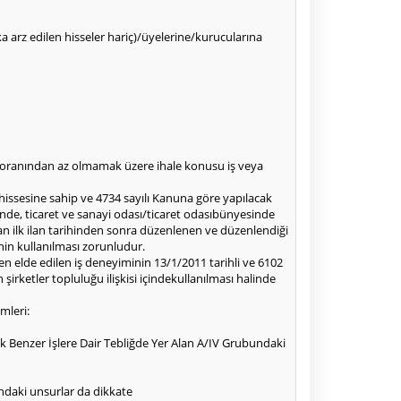
alka arz edilen hisseler hariç)/üyelerine/kurucularına
50oranından az olmamak üzere ihale konusu iş veya
 hissesine sahip ve 4734 sayılı Kanuna göre yapılacak
inde, ticaret ve sanayi odası/ticaret odasıbünyesinde
an ilk ilan tarihinden sonra düzenlenen ve düzenlendiği
nin kullanılması zorunludur.
en elde edilen iş deneyiminin 13/1/2011 tarihli ve 6102
rketler topluluğu ilişkisi içindekullanılması halinde
mleri:
k Benzer İşlere Dair Tebliğde Yer Alan A/IV Grubundaki
ındaki unsurlar da dikkate