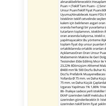
alınarakbelirlenecektir.Hesaplam
Puan = (Teklif Tam Puanı - (|Sınır 
Unsur PuanıTeklif Fiyat Puanı:60Fi
Uyumu(Alınabilecek Azami FDU Puan
İsteklinin teklif cetvelinde seçil
kalem için belirlenen asgari oran
oranda herhangi bir yuvarlama iş
tutarların toplamının, isteklinin
oran arasında kalıyorsa, istekli 
yapılmayacaktır.Bu yönteme ilişki
toplam fiyat dışı unsur puanlar
ortaklıklarında ortaklık oranları
AçıklamasıOran Oran Unsur Puanı
Malzemenin Makine ile Geri Dol
Tesisinden Elde Edilmiş Mıcır i
23,22% 8Dönüşüm Alttemel Malzem
Ø400 mm'lik 500 Doz’lu Buhar Kü
Doz'lu Prefabrik MuayeneBacası Gö
Yollarda Ø 75 mm. ve Daha Küçük 
75 mm. ve Daha Küçük Çaplardaki 
Izgarası Yapılması 1% 1,86% 1He
86- İhaleye sadece yerli isteklile
EKAP üzerinden teklif mektubu ile
üzerinden gönderilecektir.9- İstek
üzerinden teklif birim fiyat şekl