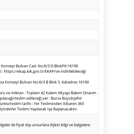
a Konseyi Bulvarı Cad. No:6/3 D BlokPK:16190
https://ekap.kik.gov.tr/EKAP/ve indirilebileceği
vrupa Konseyi Bulvarı No:6/3 B Blok 5. Katadres 16190
, türü ve miktarı : Toplam 42 Kalem Altyapı Bakım Onarım
pılacağı/teslim edileceği yer : Bursa Büyükşehir
resi/teslim tarihi : Yer Tesliminden İtibaren 365
çindeYer Teslimi Yapılarak İşe Başlanacaktır.
eler ile fiyat dışı unsurlara ilişkin bilgi ve belgelere