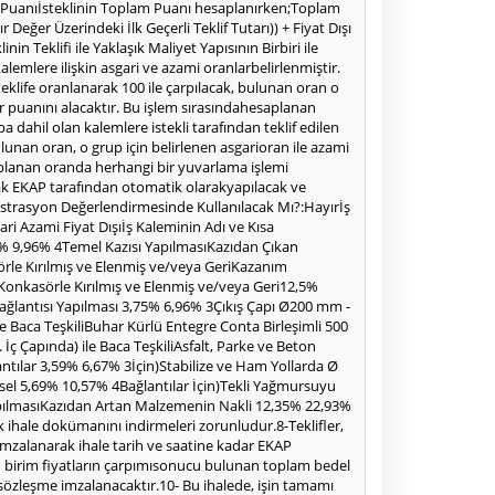
ur Puanıİsteklinin Toplam Puanı hesaplanırken;Toplam
r Değer Üzerindeki İlk Geçerli Teklif Tutarı)) + Fiyat Dışı
 Teklifi ile Yaklaşık Maliyet Yapısının Birbiri ile
emlere ilişkin asgari ve azami oranlarbelirlenmiştir.
 teklife oranlanarak 100 ile çarpılacak, bulunan oran o
sur puanını alacaktır. Bu işlem sırasındahesaplanan
dahil olan kalemlere istekli tarafından teklif edilen
lunan oran, o grup için belirlenen asgarioran ile azami
esaplanan oranda herhangi bir yuvarlama işlemi
narak EKAP tarafından otomatik olarakyapılacak ve
strasyon Değerlendirmesinde Kullanılacak Mı?:Hayırİş
ari Azami Fiyat Dışıİş Kaleminin Adı ve Kısa
% 9,96% 4Temel Kazısı YapılmasıKazıdan Çıkan
le Kırılmış ve Elenmiş ve/veya GeriKazanım
onkasörle Kırılmış ve Elenmiş ve/veya Geri12,5%
ğlantısı Yapılması 3,75% 6,96% 3Çıkış Çapı Ø200 mm -
 Baca TeşkiliBuhar Kürlü Entegre Conta Birleşimli 500
İç Çapında) ile Baca TeşkiliAsfalt, Parke ve Beton
ntılar 3,59% 6,67% 3İçin)Stabilize ve Ham Yollarda Ø
sel 5,69% 10,57% 4Bağlantılar İçin)Tekli Yağmursuyu
apılmasıKazıdan Artan Malzemenin Nakli 12,35% 22,93%
rak ihale dokümanını indirmeleri zorunludur.8-Teklifler,
 imzalanarak ihale tarih ve saatine kadar EKAP
edilen birim fiyatların çarpımısonucu bulunan toplam bedel
t sözleşme imzalanacaktır.10- Bu ihalede, işin tamamı