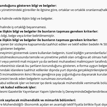
olunduğunu gösteren bilgi ve belgeler:
rin yönetimindeki görevliler ile ilgisine göre, ortaklar ve ortaklık oranlarına(h
1
halinde vekile ilişkin bilgi ve belgeler.
ı halinde iş ortaklığı beyannamesi.
 ilişkin bilgi ve belgeler ile bunların taşıması gereken kriterler:
bilgi, belge veya kriter belirtilmemiştir.
e ilişkin bilgi ve belgeler ile bunların taşıması gereken kriterler:
l içeren bir sözleşme kapsamında taahhüt edilen ve teklif edilen bedelin % 
i gösteren belgeler.
deneyimini göstermek üzere kullanılan belgenin, tüzel kişiliğin yarısındanfazla
yürütülmesikonusunda temsile ve yönetime yetkili olan ortağına ait olması hal
eri veya yeminli mali müşavir ya da serbest muhasebeci malimüşavir tarafınd
ldırkesintisiz olarak bu şartların korunduğunu gösteren, e-forma uygun belge
ndaki idarelere taahhüt edilenler dışında yurt dışında gerçekleştirilenişlerd
 incimaddesinin ikinci fıkrası gereğince pay çoğunluğuna dayanarak kurulan şi
 süresini tevsik eden belgelerin sunulması zorunludur.
abul edilecek işler ve benzer işe denk sayılacak mühendislik vemimarlık bölü
rak kabul edilecek işler:
 Resmi Gazete’de Yayımlanan Yapım İşlerinde İş DeneyimindeDeğerlendirilece
denk sayılacak mühendislik ve mimarlık bölümleri:
 Mühendisliği5- Ekonomik açıdan en avantajlı teklif fiyatla birlikte fiyat dış