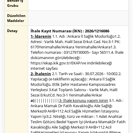
Benzer İş
Grubu
Düzeltilen
Maddeler
Detay
İhale Kayıt Numarası (İKN) : 2026/1216086
1- İdarenin
1.1. Adı : Ankara İl Sağlık Müdürlüğü1.2.
Adresi : Varlık Mah. Halil Sezai Erkut Cad. No:3-1 PK:
6170Yenimahalle/Ankara Yenimahalle/Ankara1.3.
Telefon numarası : 031279730005– Sayı 56511.4. İhale
dokümanının görülebileceği :
https://ekap.kik.gov.tr/EKAP/ve indirilebileceği
internet sayfası
2- İhalenin
2.1. Tarih ve Saati : 30.07.2026 - 10:002.2.
Yapılacağı (e-tekliflerin açılacağı) : Ankara İl Sağlık
Müdürlüğü, Etlik Şehir Hastanesi Kampüsüadres
Yerleşkesi 3.Kat Toplantı Salonu - Varlık Mah, Halil
Sezai ErkutCd. No:3-1 Yenimahalle/Ankar
a)
||||||||||||
3- İhale konusu yapım işinin
3.1. Adı :
Ankara Mamak Dr Fatih Kavaklıoğlu Aile Sağlığı
Merkezi9 AHB+112 Acil Sağlık Hizmetleri İstasyonu
Yapım İşi3.2. Niteliği, türü ve miktarı : 1 Adet Anahtar
Teslim Götürü Bedel Yapım İşi (Ankara MamakDr Fatih
Kavaklıoğlu Aile Sağlığı Merkezi 9 AHB+112 Acil
SağlıkHizmetleri İstasyonu Yapım İşi)Ayrıntılı Bilgiye