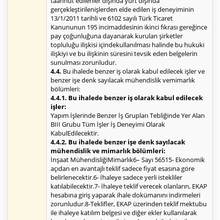
taahhüt edilenler dışında yurt dışında
gerçekleştirilenişlerden elde edilen iş deneyiminin
13/1/2011 tarihli ve 6102 sayılı Türk Ticaret
Kanununun 195 incimaddesinin ikinci fıkrası gereğince
pay çoğunluğuna dayanarak kurulan şirketler
topluluğu ilişkisi içindekullanılması halinde bu hukuki
ilişkiyi ve bu ilişkinin süresini tevsik eden belgelerin
sunulması zorunludur.
4.4.
Bu ihalede benzer iş olarak kabul edilecek işler ve
benzer işe denk sayılacak mühendislik vemimarlık
bölümleri:
4.4.1. Bu ihalede benzer iş olarak kabul edilecek
işler:
Yapım İşlerinde Benzer İş Grupları Tebliğinde Yer Alan
BIII Grubu Tüm İşler İş Deneyimi Olarak
KabulEdilecektir.
4.4.2. Bu ihalede benzer işe denk sayılacak
mühendislik ve mimarlık bölümleri:
İnşaat MühendisliğiMimarlık6– Sayı 56515- Ekonomik
açıdan en avantajlı teklif sadece fiyat esasına göre
belirlenecektir.6- İhaleye sadece yerli istekliler
katılabilecektir.7- İhaleye teklif verecek olanların, EKAP
hesabına giriş yaparak ihale dokümanını indirmeleri
zorunludur.8-Teklifler, EKAP üzerinden teklif mektubu
ile ihaleye katılım belgesi ve diğer ekler kullanılarak