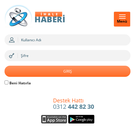
Menü
Beni Hatırla
Destek Hattı
0312
442 82 30