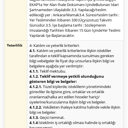
EKAP’ta Yer Alan İhale Dokümanı İçindeBulunan İdari
Şartnameden Ulaşılabilir.3.3. Yapılacağı/teslim
edileceği yer : Ankara/Mamak3.4. Süresi/teslim tarihi :
Yer Tesliminden İtibaren 330 (Üçyüzotuz) Takvim
Günüdür.3.5. İşe başlama tarihi : Sözleşmenin
İmzalandığı Tarihten İtibaren 15 Gün İçindeYer Teslimi
Yapılarak İşe Başlanacaktır.
Yeterlilik
4- Katılım ve yeterlik kriterleri:
4.1.
Katılım ve yeterlik kriterlerine ilişkin istekliler
tarafından e-teklif kapsamında sunulması gereken
bilgi vebelgeler ile fiyat dışı unsurlara ilişkin bilgi ve
belgelere aşağıda yer verilmiştir:
4.1.1.
Teklif mektubu.
4.1.2. Teklif vermeye yetkili olunduğunu
gösteren bilgi ve belgeler:
4.1.2.1.
Tüzel kişilerde; isteklilerin yönetimindeki
görevliler ile ilgisine göre, ortaklar ve ortaklık
oranlarına(halka arz edilen hisseler hariç)/
üyelerine/kurucularına ilişkin bilgi ve belgeler.
4.1.2.2.
Vekâleten ihaleye katılma halinde vekile ilişkin
bilgi ve belgeler.
4.1.3.
Geçici teminat.
4.1.4
İsteklinin iş ortaklığı olması halinde iş ortaklığı
beyannamesi.