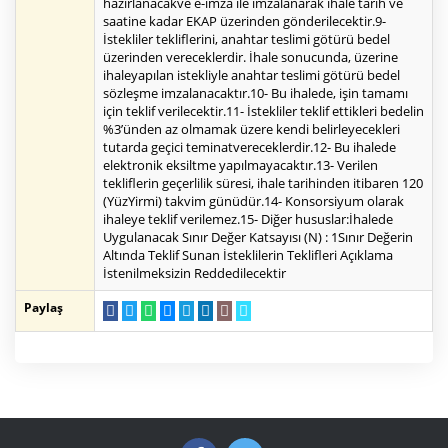
hazırlanacakve e-imza ile imzalanarak ihale tarih ve
saatine kadar EKAP üzerinden gönderilecektir.9-
İstekliler tekliflerini, anahtar teslimi götürü bedel
üzerinden vereceklerdir. İhale sonucunda, üzerine
ihaleyapılan istekliyle anahtar teslimi götürü bedel
sözleşme imzalanacaktır.10- Bu ihalede, işin tamamı
için teklif verilecektir.11- İstekliler teklif ettikleri bedelin
%3’ünden az olmamak üzere kendi belirleyecekleri
tutarda geçici teminatvereceklerdir.12- Bu ihalede
elektronik eksiltme yapılmayacaktır.13- Verilen
tekliflerin geçerlilik süresi, ihale tarihinden itibaren 120
(YüzYirmi) takvim günüdür.14- Konsorsiyum olarak
ihaleye teklif verilemez.15- Diğer hususlar:İhalede
Uygulanacak Sınır Değer Katsayısı (N) : 1Sınır Değerin
Altında Teklif Sunan İsteklilerin Teklifleri Açıklama
İstenilmeksizin Reddedilecektir
Paylaş