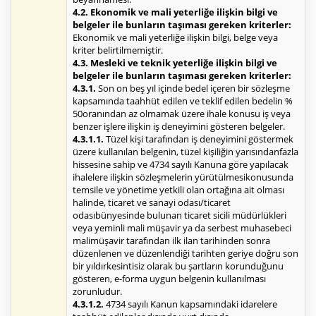
4.2. Ekonomik ve mali yeterliğe ilişkin bilgi ve
belgeler ile bunların taşıması gereken kriterler:
Ekonomik ve mali yeterliğe ilişkin bilgi, belge veya
kriter belirtilmemiştir.
4.3. Mesleki ve teknik yeterliğe ilişkin bilgi ve
belgeler ile bunların taşıması gereken kriterler:
4.3.1.
Son on beş yıl içinde bedel içeren bir sözleşme
kapsamında taahhüt edilen ve teklif edilen bedelin %
50oranından az olmamak üzere ihale konusu iş veya
benzer işlere ilişkin iş deneyimini gösteren belgeler.
4.3.1.1.
Tüzel kişi tarafından iş deneyimini göstermek
üzere kullanılan belgenin, tüzel kişiliğin yarısındanfazla
hissesine sahip ve 4734 sayılı Kanuna göre yapılacak
ihalelere ilişkin sözleşmelerin yürütülmesikonusunda
temsile ve yönetime yetkili olan ortağına ait olması
halinde, ticaret ve sanayi odası/ticaret
odasıbünyesinde bulunan ticaret sicili müdürlükleri
veya yeminli mali müşavir ya da serbest muhasebeci
malimüşavir tarafından ilk ilan tarihinden sonra
düzenlenen ve düzenlendiği tarihten geriye doğru son
bir yıldırkesintisiz olarak bu şartların korunduğunu
gösteren, e-forma uygun belgenin kullanılması
zorunludur.
4.3.1.2.
4734 sayılı Kanun kapsamındaki idarelere