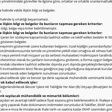
rin yönetimindeki görevliler ile ilgisine göre, ortaklar ve ortaklık oranlarına(h
halinde vekile ilişkin bilgi ve belgeler.
ı halinde iş ortaklığı beyannamesi.
 ilişkin bilgi ve belgeler ile bunların taşıması gereken kriterler:
bilgi, belge veya kriter belirtilmemiştir.
e ilişkin bilgi ve belgeler ile bunların taşıması gereken kriterler:
l içeren bir sözleşme kapsamında taahhüt edilen ve teklif edilen bedelin % 
i gösteren belgeler.
deneyimini göstermek üzere kullanılan belgenin, tüzel kişiliğin yarısındanfazla
yürütülmesikonusunda temsile ve yönetime yetkili olan ortağına ait olması hal
eri veya yeminli mali müşavir ya da serbest muhasebeci malimüşavir tarafınd
ldırkesintisiz olarak bu şartların korunduğunu gösteren, e-forma uygun belge
ndaki idarelere taahhüt edilenler dışında yurt dışında gerçekleştirilenişlerd
 incimaddesinin ikinci fıkrası gereğince pay çoğunluğuna dayanarak kurulan şi
 süresini tevsik eden belgelerin sunulması zorunludur.
abul edilecek işler ve benzer işe denk sayılacak mühendislik vemimarlık bölü
rak kabul edilecek işler:
erlendirilecek Benzer İşlere Ait Tebliğde Yer Alan (B) Üstyapı (Bina)İşleri Ana
r.
denk sayılacak mühendislik ve mimarlık bölümleri:
dan en avantajlı teklif sadece fiyat esasına göre belirlenecektir.6- İhaleye sade
giriş yaparak ihale dokümanını indirmeleri zorunludur.8-Teklifler, EKAP üzeri
cakve e-imza ile imzalanarak ihale tarih ve saatine kadar EKAP üzerinden gönderi