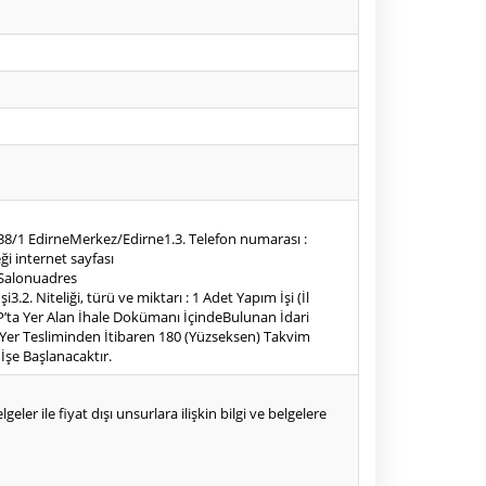
 238/1 EdirneMerkez/Edirne1.3. Telefon numarası :
ği internet sayfası
ı Salonuadres
3.2. Niteliği, türü ve miktarı : 1 Adet Yapım İşi (İl
KAP’ta Yer Alan İhale Dokümanı İçindeBulunan İdari
i : Yer Tesliminden İtibaren 180 (Yüzseksen) Takvim
İşe Başlanacaktır.
eler ile fiyat dışı unsurlara ilişkin bilgi ve belgelere