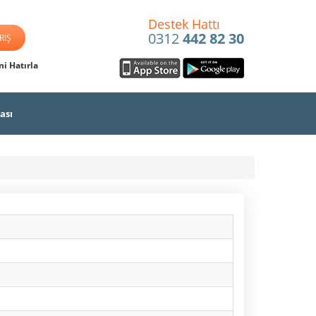
Destek Hattı
0312
442 82 30
i Hatırla
ası