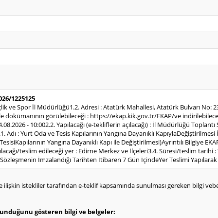
2026/1225125
çlik ve Spor İl Müdürlüğü1.2. Adresi : Atatürk Mahallesi, Atatürk Bulvarı No:
 dokümanının görülebileceği : https://ekap.kik.gov.tr/EKAP/ve indirilebilece
04.08.2026 - 10:002.2. Yapılacağı (e-tekliflerin açılacağı) : İl Müdürlüğü Toplant
1. Adı : Yurt Oda ve Tesis Kapılarının Yangına Dayanıklı KapıylaDeğiştirilmesi İşi
sisiKapılarının Yangına Dayanıklı Kapı ile Değiştirilmesi)Ayrıntılı Bilgiye E
lacağı/teslim edileceği yer : Edirne Merkez ve İlçeleri3.4. Süresi/teslim tarih
 Sözleşmenin İmzalandığı Tarihten İtibaren 7 Gün İçindeYer Teslimi Yapılarak 
e ilişkin istekliler tarafından e-teklif kapsamında sunulması gereken bilgi vebelg
olunduğunu gösteren bilgi ve belgeler: