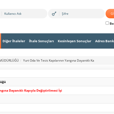
Ben
Diğer İhaleler
İhale Sonuçları
Kesinleşen Sonuçlar
Adres Bank
L MÜDÜRLÜĞÜ
Yurt Oda Ve Tesis Kapılarının Yangına Dayanıklı Ka
lüğü
ngına Dayanıklı Kapıyla Değiştirilmesi İşi