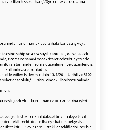
alka arz edilen hisseler hariç)/üyelerine/kurucularına
50oranından az olmamak üzere ihale konusu iş veya
 hissesine sahip ve 4734 sayılı Kanuna göre yapılacak
inde, ticaret ve sanayi odası/ticaret odasıbünyesinde
an ilk ilan tarihinden sonra düzenlenen ve düzenlendiği
nin kullanılması zorunludur.
en elde edilen iş deneyiminin 13/1/2011 tarihli ve 6102
rketler topluluğu ilişkisi içindekullanılması halinde
mleri:
 Başlığı Adı Altında Bulunan B/ III. Grup: Bina İşleri
ce yerli istekliler katılabilecektir.7- İhaleye teklif
nden teklif mektubu ile ihaleye katılım belgesi ve
lecektir.3– Sayı 56519- İstekliler tekliflerini, her bir