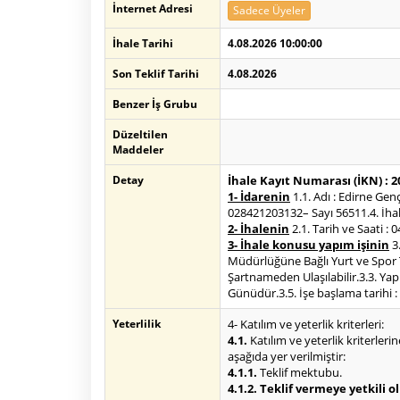
İnternet Adresi
Sadece Üyeler
İhale Tarihi
4.08.2026 10:00:00
Son Teklif Tarihi
4.08.2026
Benzer İş Grubu
Düzeltilen
Maddeler
Detay
İhale Kayıt Numarası (İKN) : 
1- İdarenin
1.1. Adı : Edirne Gen
028421203132– Sayı 56511.4. İhale
2- İhalenin
2.1. Tarih ve Saati : 
3- İhale konusu yapım işinin
3.
Müdürlüğüne Bağlı Yurt ve Spor Te
Şartnameden Ulaşılabilir.3.3. Yapı
Günüdür.3.5. İşe başlama tarihi :
Yeterlilik
4- Katılım ve yeterlik kriterleri:
4.1.
Katılım ve yeterlik kriterlerin
aşağıda yer verilmiştir:
4.1.1.
Teklif mektubu.
4.1.2. Teklif vermeye yetkili 