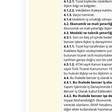
4.1.2.1.
Tüzel kişilerde; isteklile
ilişkin bilgi ve belgeler.
4.1.2.2.
Vekâleten ihaleye katılma 
4.1.3.
Geçici teminat.
4.1.4
İsteklinin iş ortaklığı olmas
4.2. Ekonomik ve mali yeterliğe
Ekonomik ve mali yeterliğe ilişkin 
4.3. Mesleki ve teknik yeterliğ
4.3.1.
Son on beş yıl içinde bede
benzer işlere ilişkin iş deneyimin
4.3.1.1.
Tüzel kişi tarafından iş 
ihalelere ilişkin sözleşmelerin 
bulunan ticaret sicili müdürlükl
tarihten geriye doğru son bir yı
4.3.1.2.
4734 sayılı Kanun kapsamı
sayılı Türk Ticaret Kanununun 195
bu hukuki ilişkiyi ve bu ilişkinin
4.4.
Bu ihalede benzer iş olarak k
4.4.1. Bu ihalede benzer iş ola
Yapım İşlerinde İş Deneyiminde Değ
Benzer İş Olarak Kabul Edilecekti
4.4.2. Bu ihalede benzer işe 
İnşaat Mühendisliği5- Ekonomik açı
verecek olanların, EKAP hesabına 
diğer ekler kullanılarak hazırlana