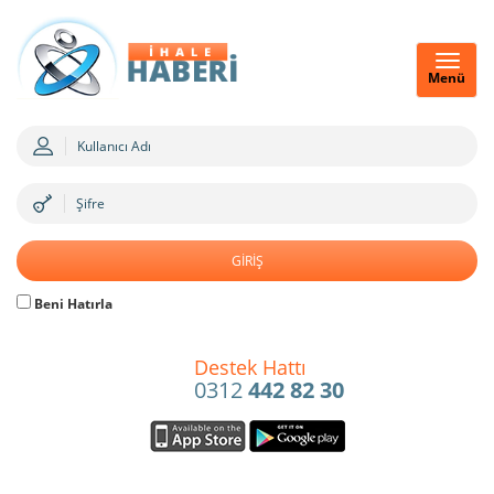
Menü
Beni Hatırla
Destek Hattı
0312
442 82 30