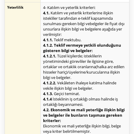
Yeterlilik
4- Katılım ve yeterlik kriterleri:
4.1.
Katılım ve yeterlik kriterlerine ilişkin
istekliler tarafından e-teklif kapsamında
sunulması gereken bilgi vebelgeler ile fiyat dışı
unsurlara ilişkin bilgi ve belgelere aşağıda yer
verilmiştir:
4.1.1.
Teklif mektubu.
4.1.2. Teklif vermeye yetkili olunduğunu
gösteren bilgi ve belgeler:
4.1.2.1.
Tüzel kişilerde; isteklilerin
yönetimindeki görevliler ile ilgisine göre,
ortaklar ve ortaklık oranlarına(halka arz edilen
hisseler hariç)/üyelerine/kurucularına ilişkin
bilgi ve belgeler.
4.1.2.2.
Vekâleten ihaleye katılma halinde
vekile ilişkin bilgi ve belgeler.
4.1.3.
Geçici teminat.
4.1.4
İsteklinin iş ortaklığı olması halinde iş
ortaklığı beyannamesi.
4.2. Ekonomik ve mali yeterliğe ilişkin bilgi
ve belgeler ile bunların taşıması gereken
kriterler:
Ekonomik ve mali yeterliğe ilişkin bilgi, belge
veya kriter belirtilmemiştir.