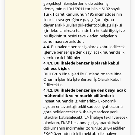
gerçekleştirilenişlerden elde edilen iş
deneyiminin 13/1/2011 tarihli ve 6102 sayılı
Türk Ticaret Kanununun 195 incimaddesinin
ikinci fıkrası gereğince pay çoğunluğuna
dayanarak kurulan şirketler topluluğu ilişkisi
içindekullanılması halinde bu hukuki ilişkiyi ve
bu ilişkinin süresini tevsik eden belgelerin
sunulması zorunludur.
4.4.
Bu ihalede benzer iş olarak kabul edilecek
işler ve benzer işe denk sayılacak mühendislik
vemimarlık bölümleri:
4.4.1. Bu ihalede benzer iş olarak kabul
edilecek işler:
B/III.Grup Bina İşleri ile Güçlendirme ve Bina
Onarım İşleri Bu İşte Benzer İş Olarak Kabul
Edilecektir.
4.4.2. Bu ihalede benzer işe denk sayılacak
mühendislik ve mimarlık bölümleri:
İnşaat MühendisliğiMimarlık5- Ekonomik
açıdan en avantajlı teklif sadece fiyat esasına
göre belirlenecektir.6- İhaleye sadece yerli
istekliler katılabilecektir.7- İhaleye teklif verecek
olanların, EKAP hesabına giriş yaparak ihale
dokümanını indirmeleri zorunludur.8-Teklifler,
EKAP üzerinden teklif mektubu ile ihaleye