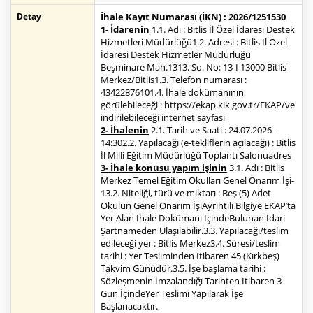
Detay
İhale Kayıt Numarası (İKN) : 2026/1251530
1- İdarenin
1.1. Adı : Bitlis İl Özel İdaresi Destek
Hizmetleri Müdürlüğü1.2. Adresi : Bitlis İl Özel
İdaresi Destek Hizmetler Müdürlüğü
Beşminare Mah.1313. So. No: 13-I 13000 Bitlis
Merkez/Bitlis1.3. Telefon numarası :
43422876101.4. İhale dokümanının
görülebileceği : https://ekap.kik.gov.tr/EKAP/ve
indirilebileceği internet sayfası
2- İhalenin
2.1. Tarih ve Saati : 24.07.2026 -
14:302.2. Yapılacağı (e-tekliflerin açılacağı) : Bitlis
İl Milli Eğitim Müdürlüğü Toplantı Salonuadres
3- İhale konusu yapım işinin
3.1. Adı : Bitlis
Merkez Temel Eğitim Okulları Genel Onarım İşi-
13.2. Niteliği, türü ve miktarı : Beş (5) Adet
Okulun Genel Onarım İşiAyrıntılı Bilgiye EKAP’ta
Yer Alan İhale Dokümanı İçindeBulunan İdari
Şartnameden Ulaşılabilir.3.3. Yapılacağı/teslim
edileceği yer : Bitlis Merkez3.4. Süresi/teslim
tarihi : Yer Tesliminden İtibaren 45 (Kırkbeş)
Takvim Günüdür.3.5. İşe başlama tarihi :
Sözleşmenin İmzalandığı Tarihten İtibaren 3
Gün İçindeYer Teslimi Yapılarak İşe
Başlanacaktır.