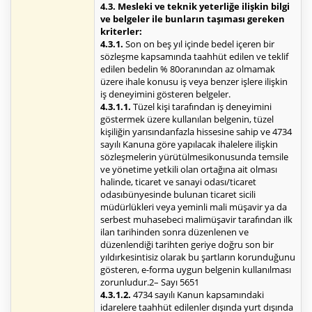
4.3. Mesleki ve teknik yeterliğe ilişkin bilgi
ve belgeler ile bunların taşıması gereken
kriterler:
4.3.1.
Son on beş yıl içinde bedel içeren bir
sözleşme kapsamında taahhüt edilen ve teklif
edilen bedelin % 80oranından az olmamak
üzere ihale konusu iş veya benzer işlere ilişkin
iş deneyimini gösteren belgeler.
4.3.1.1.
Tüzel kişi tarafından iş deneyimini
göstermek üzere kullanılan belgenin, tüzel
kişiliğin yarısındanfazla hissesine sahip ve 4734
sayılı Kanuna göre yapılacak ihalelere ilişkin
sözleşmelerin yürütülmesikonusunda temsile
ve yönetime yetkili olan ortağına ait olması
halinde, ticaret ve sanayi odası/ticaret
odasıbünyesinde bulunan ticaret sicili
müdürlükleri veya yeminli mali müşavir ya da
serbest muhasebeci malimüşavir tarafından ilk
ilan tarihinden sonra düzenlenen ve
düzenlendiği tarihten geriye doğru son bir
yıldırkesintisiz olarak bu şartların korunduğunu
gösteren, e-forma uygun belgenin kullanılması
zorunludur.2– Sayı 5651
4.3.1.2.
4734 sayılı Kanun kapsamındaki
idarelere taahhüt edilenler dışında yurt dışında