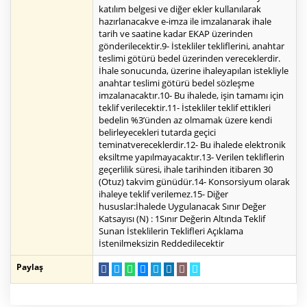
katılım belgesi ve diğer ekler kullanılarak
hazırlanacakve e-imza ile imzalanarak ihale
tarih ve saatine kadar EKAP üzerinden
gönderilecektir.9- İstekliler tekliflerini, anahtar
teslimi götürü bedel üzerinden vereceklerdir.
İhale sonucunda, üzerine ihaleyapılan istekliyle
anahtar teslimi götürü bedel sözleşme
imzalanacaktır.10- Bu ihalede, işin tamamı için
teklif verilecektir.11- İstekliler teklif ettikleri
bedelin %3’ünden az olmamak üzere kendi
belirleyecekleri tutarda geçici
teminatvereceklerdir.12- Bu ihalede elektronik
eksiltme yapılmayacaktır.13- Verilen tekliflerin
geçerlilik süresi, ihale tarihinden itibaren 30
(Otuz) takvim günüdür.14- Konsorsiyum olarak
ihaleye teklif verilemez.15- Diğer
hususlar:İhalede Uygulanacak Sınır Değer
Katsayısı (N) : 1Sınır Değerin Altında Teklif
Sunan İsteklilerin Teklifleri Açıklama
İstenilmeksizin Reddedilecektir
Paylaş