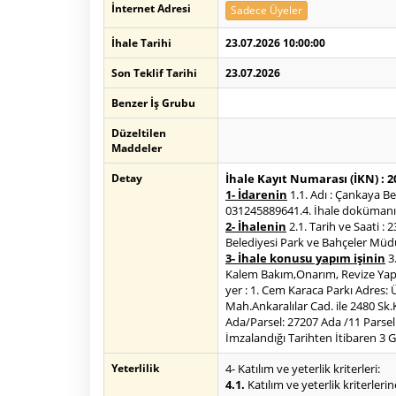
İnternet Adresi
Sadece Üyeler
İhale Tarihi
23.07.2026 10:00:00
Son Teklif Tarihi
23.07.2026
Benzer İş Grubu
Düzeltilen
Maddeler
Detay
İhale Kayıt Numarası (İKN) : 
1- İdarenin
1.1. Adı : Çankaya B
031245889641.4. İhale dokümanının
2- İhalenin
2.1. Tarih ve Saati : 
Belediyesi Park ve Bahçeler Müd
3- İhale konusu yapım işinin
3.
Kalem Bakım,Onarım, Revize Yapım 
yer : 1. Cem Karaca Parkı Adres
Mah.Ankaralılar Cad. ile 2480 S
Ada/Parsel: 27207 Ada /11 Parsel 
İmzalandığı Tarihten İtibaren 3 G
Yeterlilik
4- Katılım ve yeterlik kriterleri:
4.1.
Katılım ve yeterlik kriterlerin