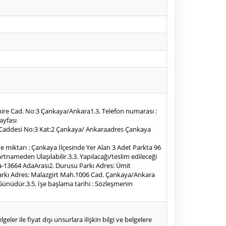
ahire Cad. No:3 Çankaya/Ankara1.3. Telefon numarası :
ayfası
Kahire Caddesi No:3 Kat:2 Çankaya/ Ankaraadres Çankaya
 ve miktarı : Çankaya İlçesinde Yer Alan 3 Adet Parkta 96
tnameden Ulaşılabilir.3.3. Yapılacağı/teslim edileceği
a-13664 AdaArası2. Durusu Parkı Adres: Ümit
Parkı Adres: Malazgirt Mah.1006 Cad. Çankaya/Ankara
 Günüdür.3.5. İşe başlama tarihi : Sözleşmenin
eler ile fiyat dışı unsurlara ilişkin bilgi ve belgelere