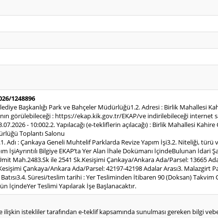
2026/1248896
elediye Başkanlığı Park ve Bahçeler Müdürlüğü1.2. Adresi : Birlik Mahallesi K
 görülebileceği : https://ekap.kik.gov.tr/EKAP/ve indirilebileceği internet s
23.07.2026 - 10:002.2. Yapılacağı (e-tekliflerin açılacağı) : Birlik Mahallesi 
ürlüğü Toplantı Salonu
1. Adı : Çankaya Geneli Muhtelif Parklarda Revize Yapım İşi3.2. Niteliği, türü
İşiAyrıntılı Bilgiye EKAP’ta Yer Alan İhale Dokümanı İçindeBulunan İdari Şar
: Ümit Mah.2483.Sk ile 2541 Sk.Kesişimi Çankaya/Ankara Ada/Parsel: 13665 Ad
k.Kesişimi Çankaya/Ankara Ada/Parsel: 42197-42198 Adalar Arası3. Malazgirt 
Batısı3.4. Süresi/teslim tarihi : Yer Tesliminden İtibaren 90 (Doksan) Takvim
ün İçindeYer Teslimi Yapılarak İşe Başlanacaktır.
e ilişkin istekliler tarafından e-teklif kapsamında sunulması gereken bilgi vebelg