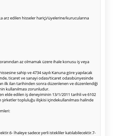
alka arz edilen hisseler hariç)/üyelerine/kurucularına
50oranından az olmamak üzere ihale konusu iş veya
 hissesine sahip ve 4734 sayılı Kanuna göre yapılacak
inde, ticaret ve sanayi odası/ticaret odasıbünyesinde
an ilk ilan tarihinden sonra düzenlenen ve düzenlendiği
nin kullanılması zorunludur.
en elde edilen iş deneyiminin 13/1/2011 tarihli ve 6102
rketler topluluğu ilişkisi içindekullanılması halinde
mleri:
ir.6- İhaleye sadece yerli istekliler katılabilecektir.7-