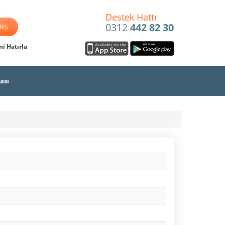
Destek Hattı
0312
442 82 30
i Hatırla
ası