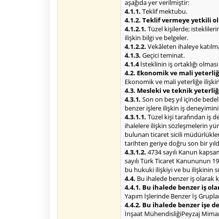
aşağıda yer verilmiştir:
4.1.1.
Teklif mektubu.
4.1.2. Teklif vermeye yetkili 
4.1.2.1.
Tüzel kişilerde; isteklile
ilişkin bilgi ve belgeler.
4.1.2.2.
Vekâleten ihaleye katılma 
4.1.3.
Geçici teminat.
4.1.4
İsteklinin iş ortaklığı olmas
4.2. Ekonomik ve mali yeterliğe
Ekonomik ve mali yeterliğe ilişkin 
4.3. Mesleki ve teknik yeterliğ
4.3.1.
Son on beş yıl içinde bede
benzer işlere ilişkin iş deneyimin
4.3.1.1.
Tüzel kişi tarafından iş 
ihalelere ilişkin sözleşmelerin 
bulunan ticaret sicili müdürlükl
tarihten geriye doğru son bir yı
4.3.1.2.
4734 sayılı Kanun kapsamı
sayılı Türk Ticaret Kanununun 195
bu hukuki ilişkiyi ve bu ilişkinin
4.4.
Bu ihalede benzer iş olarak k
4.4.1. Bu ihalede benzer iş ola
Yapım İşlerinde Benzer İş Gruplar
4.4.2. Bu ihalede benzer işe 
İnşaat MühendisliğiPeyzaj Mimarlığ