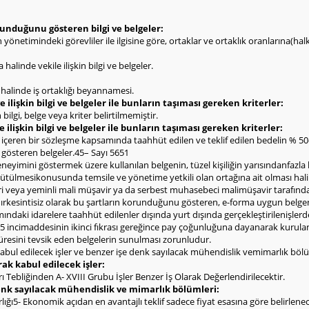
olunduğunu gösteren bilgi ve belgeler:
rin yönetimindeki görevliler ile ilgisine göre, ortaklar ve ortaklık oranlarına(h
halinde vekile ilişkin bilgi ve belgeler.
ı halinde iş ortaklığı beyannamesi.
 ilişkin bilgi ve belgeler ile bunların taşıması gereken kriterler:
bilgi, belge veya kriter belirtilmemiştir.
e ilişkin bilgi ve belgeler ile bunların taşıması gereken kriterler:
l içeren bir sözleşme kapsamında taahhüt edilen ve teklif edilen bedelin % 
i gösteren belgeler.45– Sayı 5651
deneyimini göstermek üzere kullanılan belgenin, tüzel kişiliğin yarısındanfazla
yürütülmesikonusunda temsile ve yönetime yetkili olan ortağına ait olması hal
eri veya yeminli mali müşavir ya da serbest muhasebeci malimüşavir tarafınd
ldırkesintisiz olarak bu şartların korunduğunu gösteren, e-forma uygun belge
ndaki idarelere taahhüt edilenler dışında yurt dışında gerçekleştirilenişlerd
 incimaddesinin ikinci fıkrası gereğince pay çoğunluğuna dayanarak kurulan şi
 süresini tevsik eden belgelerin sunulması zorunludur.
abul edilecek işler ve benzer işe denk sayılacak mühendislik vemimarlık bölü
rak kabul edilecek işler:
ı Tebliğinden A- XVIII Grubu İşler Benzer İş Olarak Değerlendirilecektir.
denk sayılacak mühendislik ve mimarlık bölümleri:
ı5- Ekonomik açıdan en avantajlı teklif sadece fiyat esasına göre belirlenecekt