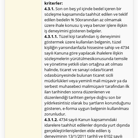
kriterler:
4.3.1.
Son on beş yıl içinde bedel içeren bir
sözleşme kapsamında taahhüt edilen ve teklif
edilen bedelin % 50oranından az olmamak
üzere ihale konusu iş veya benzer işlere ilişkin
iş deneyimini gösteren belgeler.
4.3.1.1.
Tüzel kişi tarafından iş deneyimini
göstermek üzere kullanılan belgenin, tüzel
kişiliğin yarısındanfazla hissesine sahip ve 4734
sayılı Kanuna göre yapılacak ihalelere ilişkin
sözleşmelerin yürütülmesikonusunda temsile
ve yönetime yetkili olan ortağına ait olması
halinde, ticaret ve sanayi odası/ticaret
odasıbünyesinde bulunan ticaret sicili
müdürlükleri veya yeminli mali müşavir ya da
serbest muhasebeci malimüşavir tarafından ilk
ilan tarihinden sonra düzenlenen ve
düzenlendiği tarihten geriye doğru son bir
yıldırkesintisiz olarak bu şartların korunduğunu
gösteren, e-forma uygun belgenin kullanılması
zorunludur.
4.3.1.2.
4734 sayılı Kanun kapsamındaki
idarelere taahhüt edilenler dışında yurt dışında
gerçekleştirilenişlerden elde edilen iş
deneyiminin 13/1/2011 tarihli ve 6102 sayılı