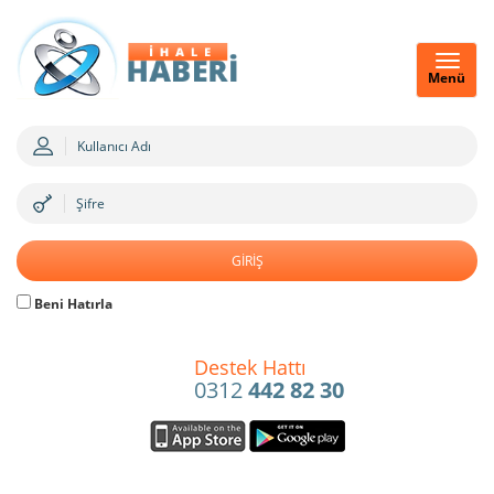
Menü
Beni Hatırla
Destek Hattı
0312
442 82 30