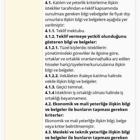
4.1.
Katılım ve yeterlik kriterlerine ilişkin
istekliler tarafından e-teklif kapsamında
sunulması gereken bilgi vebelgeler ile fiyat dışı
unsurlara ilişkin bilgi ve belgelere aşağıda yer
verilmiştir:
4.1.1.
Teklif mektubu.
4.1.2. Teklif vermeye yetkili olunduğunu
gösteren bilgi ve belgeler:
4.1.2.1.
Tüzel kişilerde; isteklilerin
yönetimindeki görevliler ile ilgisine göre,
ortaklar ve ortaklık oranlarına(halka arz edilen
hisseler hariç)/üyelerine/kurucularına ilişkin
bilgi ve belgeler.
4.1.2.2.
Vekâleten ihaleye katılma halinde
vekile ilişkin bilgi ve belgeler.
4.1.3.
Geçici teminat.
4.1.4
İsteklinin iş ortaklığı olması halinde iş
ortaklığı beyannamesi.
4.2. Ekonomik ve mali yeterliğe ilişkin bilgi
ve belgeler ile bunların taşıması gereken
kriterler:
Ekonomik ve mali yeterliğe ilişkin bilgi, belge
veya kriter belirtilmemiştir.
4.3. Mesleki ve teknik yeterliğe ilişkin bilgi
ve belgeler ile bunların taşıması gereken