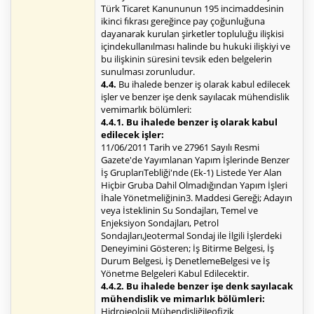
Türk Ticaret Kanununun 195 incimaddesinin
ikinci fıkrası gereğince pay çoğunluğuna
dayanarak kurulan şirketler topluluğu ilişkisi
içindekullanılması halinde bu hukuki ilişkiyi ve
bu ilişkinin süresini tevsik eden belgelerin
sunulması zorunludur.
4.4.
Bu ihalede benzer iş olarak kabul edilecek
işler ve benzer işe denk sayılacak mühendislik
vemimarlık bölümleri:
4.4.1. Bu ihalede benzer iş olarak kabul
edilecek işler:
11/06/2011 Tarih ve 27961 Sayılı Resmi
Gazete'de Yayımlanan Yapım İşlerinde Benzer
İş GruplarıTebliği'nde (Ek-1) Listede Yer Alan
Hiçbir Gruba Dahil Olmadığından Yapım İşleri
İhale Yönetmeliğinin3. Maddesi Gereği; Adayın
veya İsteklinin Su Sondajları, Temel ve
Enjeksiyon Sondajları, Petrol
Sondajları,Jeotermal Sondaj ile İlgili İşlerdeki
Deneyimini Gösteren; İş Bitirme Belgesi, İş
Durum Belgesi, İş DenetlemeBelgesi ve İş
Yönetme Belgeleri Kabul Edilecektir.
4.4.2. Bu ihalede benzer işe denk sayılacak
mühendislik ve mimarlık bölümleri:
Hidrojeoloji MühendisliğiJeofizik