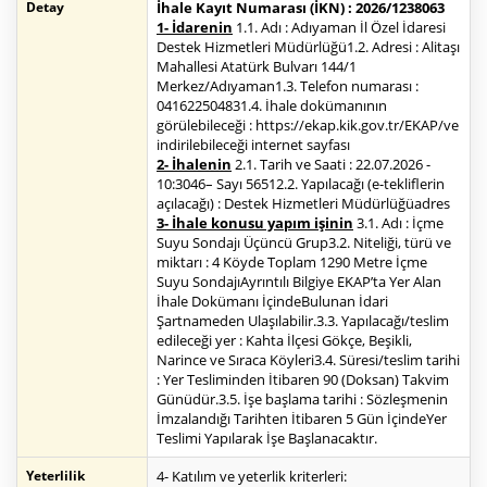
Detay
İhale Kayıt Numarası (İKN) : 2026/1238063
1- İdarenin
1.1. Adı : Adıyaman İl Özel İdaresi
Destek Hizmetleri Müdürlüğü1.2. Adresi : Alitaşı
Mahallesi Atatürk Bulvarı 144/1
Merkez/Adıyaman1.3. Telefon numarası :
041622504831.4. İhale dokümanının
görülebileceği : https://ekap.kik.gov.tr/EKAP/ve
indirilebileceği internet sayfası
2- İhalenin
2.1. Tarih ve Saati : 22.07.2026 -
10:3046– Sayı 56512.2. Yapılacağı (e-tekliflerin
açılacağı) : Destek Hizmetleri Müdürlüğüadres
3- İhale konusu yapım işinin
3.1. Adı : İçme
Suyu Sondajı Üçüncü Grup3.2. Niteliği, türü ve
miktarı : 4 Köyde Toplam 1290 Metre İçme
Suyu SondajıAyrıntılı Bilgiye EKAP’ta Yer Alan
İhale Dokümanı İçindeBulunan İdari
Şartnameden Ulaşılabilir.3.3. Yapılacağı/teslim
edileceği yer : Kahta İlçesi Gökçe, Beşikli,
Narince ve Sıraca Köyleri3.4. Süresi/teslim tarihi
: Yer Tesliminden İtibaren 90 (Doksan) Takvim
Günüdür.3.5. İşe başlama tarihi : Sözleşmenin
İmzalandığı Tarihten İtibaren 5 Gün İçindeYer
Teslimi Yapılarak İşe Başlanacaktır.
Yeterlilik
4- Katılım ve yeterlik kriterleri: