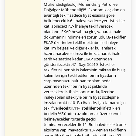
MühendisliğiJeoloji MühendisliğiPetrol ve
Doğalgaz Mühendisliği5- Ekonomik açıdan en
avantajlı teklif sadece fiyat esasına göre
belirlenecektir.6- İhaleye sadece yerli istekliler
katılabilecektir.7- İhaleye teklif verecek
olanların, EKAP hesabına giriş yaparak ihale
dokümanını indirmeleri zorunludur.8-Teklifler,
EKAP üzerinden teklif mektubu ile ihaleye
katılım belgesi ve diğer ekler kullanılarak
hazırlanacakve e-imza ile imzalanarak ihale
tarih ve saatine kadar EKAP üzerinden
gönderilecektir.47– Sayı 56519- İstekliler
tekliflerini, her bir iş kaleminin miktarı ile bu iş
kalemleri için teklif edilen birim fiyatların
çarpımısonucu bulunan toplam bedel
üzerinden teklif birim fiyat şeklinde
vereceklerdir. İhale sonucunda, üzerine
ihaleyapılan istekliyle birim fiyat sözleşme
imzalanacaktır.10- Bu ihalede, işin tamamı için
teklif verilecektir.11- İstekliler teklif ettikleri
bedelin %3’ünden az olmamak üzere kendi
belirleyecekleri tutarda geçici
teminatvereceklerdir.12- Bu ihalede elektronik
eksiltme yapılmayacaktır.13- Verilen tekliflerin
geçerlilik süresi, ihale tarihinden itibaren 90