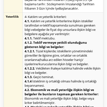
başlama tarihi : Sözleşmenin İmzalandığı Tarihten
İtibaren 3 Gün İçinde İşeBaşlanacaktır.
Yeterlilik
4- Katılım ve yeterlik kriterleri:
4.1.
Katılım ve yeterlik kriterlerine ilişkin istekliler
tarafından e-teklif kapsamında sunulması gereken
bilgi vebelgeler ile fiyat dışı unsurlara ilişkin bilgi ve
belgelere aşağıda yer verilmiştir:
4.1.1.
Teklif mektubu.
4.1.2. Teklif vermeye yetkili olunduğunu
gösteren bilgi ve belgeler:
4.1.2.1.
Tüzel kişilerde; isteklilerin yönetimindeki
görevliler ile ilgisine göre, ortaklar ve ortaklık
oranlarına(halka arz edilen hisseler hariç)/
üyelerine/kurucularına ilişkin bilgi ve belgeler.
4.1.2.2.
Vekâleten ihaleye katılma halinde vekile ilişkin
bilgi ve belgeler.
4.1.3.
Geçici teminat.
4.1.4
İsteklinin iş ortaklığı olması halinde iş ortaklığı
beyannamesi.
4.2. Ekonomik ve mali yeterliğe ilişkin bilgi ve
belgeler ile bunların taşıması gereken kriterler:
Ekonomik ve mali yeterliğe ilişkin bilgi, belge veya
kriter belirtilmemiştir.