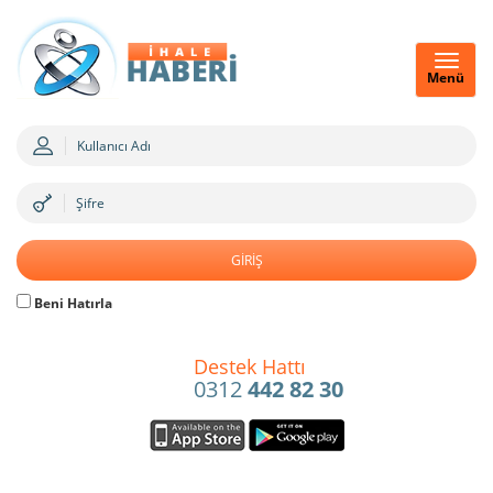
Menü
Beni Hatırla
Destek Hattı
0312
442 82 30