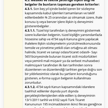
4.3. Mesleki ve teknik yeterliğe ilişkin bilgi ve
belgeler ile bunların taşıması gereken kriterler:
4.3.1.
Son beş yıl içinde bedel içeren bir sözleşme
kapsamında kabul işlemleri tamamlanan ve teklif
edilenbedelin % 25 oranından az olmamak üzere, ihale
konusu iş veya benzer işlere ilişkin iş deneyimini
gösterenbelgeler .
4.3.1.1.
Tüzel kişi tarafından iş deneyimini göstermek
üzere kullanılan belgenin, tüzel kişiliğin yarısındanfazla
hissesine sahip ve 4734 sayılı Kanuna göre yapılacak
ihalelere ilişkin sözleşmelerin yürütülmesikonusunda
temsile ve yönetime yetkili olan ortağına ait olması
halinde, ticaret ve sanayi odası/ticaret odası9– Sayı
5651bünyesinde bulunan ticaret sicili müdürlükleri
veya yeminli mali müşavir ya da serbest muhasebeci
malimüşavir tarafından ilk ilan tarihinden sonra
düzenlenen ve düzenlendiği tarihten geriye doğru son
bir yıldırkesintisiz olarak bu şartların korunduğunu
gösteren, e-forma uygun belgenin kullanılması
zorunludur.
4.3.1.2.
4734 sayılı Kanun kapsamındaki idarelere
taahhüt edilenler dışında yurt dışında
gerçekleştirilenişlerden elde edilen iş deneyiminin
13/1/2011 tarihli ve 6102 sayılı Türk Ticaret
Kanununun 195 incimaddesinin ikinci fıkrası gereğince