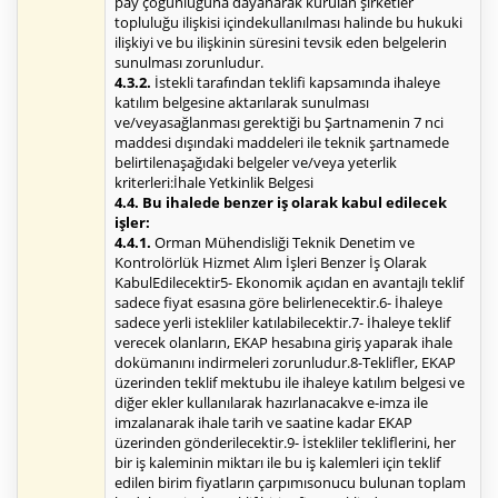
pay çoğunluğuna dayanarak kurulan şirketler
topluluğu ilişkisi içindekullanılması halinde bu hukuki
ilişkiyi ve bu ilişkinin süresini tevsik eden belgelerin
sunulması zorunludur.
4.3.2.
İstekli tarafından teklifi kapsamında ihaleye
katılım belgesine aktarılarak sunulması
ve/veyasağlanması gerektiği bu Şartnamenin 7 nci
maddesi dışındaki maddeleri ile teknik şartnamede
belirtilenaşağıdaki belgeler ve/veya yeterlik
kriterleri:İhale Yetkinlik Belgesi
4.4. Bu ihalede benzer iş olarak kabul edilecek
işler:
4.4.1.
Orman Mühendisliği Teknik Denetim ve
Kontrolörlük Hizmet Alım İşleri Benzer İş Olarak
KabulEdilecektir5- Ekonomik açıdan en avantajlı teklif
sadece fiyat esasına göre belirlenecektir.6- İhaleye
sadece yerli istekliler katılabilecektir.7- İhaleye teklif
verecek olanların, EKAP hesabına giriş yaparak ihale
dokümanını indirmeleri zorunludur.8-Teklifler, EKAP
üzerinden teklif mektubu ile ihaleye katılım belgesi ve
diğer ekler kullanılarak hazırlanacakve e-imza ile
imzalanarak ihale tarih ve saatine kadar EKAP
üzerinden gönderilecektir.9- İstekliler tekliflerini, her
bir iş kaleminin miktarı ile bu iş kalemleri için teklif
edilen birim fiyatların çarpımısonucu bulunan toplam