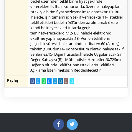
bedel üzerinden teklif birim fiyat şeklinde
vereceklerdir. İhale sonucunda, üzerine ihaleyapılan
istekliyle birim fiyat sözleşme imzalanacaktır.10- Bu
ihalede, işin tamamı için teklif verilecektir.11- İstekliler
teklif ettikleri bedelin %3’ünden az olmamak üzere
kendi belirleyecekleri tutarda geçici
teminatvereceklerdir.12- Bu ihalede elektronik
eksiltme yapılmayacaktır.13- Verilen tekliflerin
geçerlilik süresi, ihale tarihinden itibaren 60 (Altmış)
takvim günüdür.14- Konsorsiyum olarak ihaleye teklif
verilemez.15- Diğer hususlar:İhalede Uygulanacak Sınır
Değer Katsayısı (R) : Mühendislik Hizmetleri/0,72Sınır
Değerin Altında Teklif Sunan İsteklilerin Teklifleri
Açıklama İstenilmeksizin Reddedilecektir
Paylaş