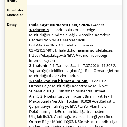
Grubu
Düzeltilen
Maddeler
Detay
İhale Kayıt Numarası (İKN) : 2026/1243325
1- İdarenin
1.1. Adı : Bolu Orman Bölge
Müdürlüğü1.2. Adresi : Sağlık Mahallesi Karadere
Caddesi No:9 14300 Merkez/ Bolu
BoluMerkez/Bolu1.3. Telefon numarası :
037421537401.4. İhale dokümanının görülebileceği :
https://ekap.kik.gov.tr/EKAP/ve indirilebileceği
internet sayfası
2- İhalenin
2.1. Tarih ve Saati : 17.07.2026 - 11:302.2.
Yapılacağı (e-tekliflerin açılacağı) : Bolu Orman İşletme
Müdürlüğü İhale Salonuadres
3- İhale konusu hizmet alımının
3.1 Adı : Bolu
Orman Bölge Müdürlüğü Kadastro ve Mülkiyet
ŞubeMüdürlüğü Danışman Mühendis Hizmeti
Alımı3.2. Niteliği, türü ve miktarı : Birim Fiyat Teklif
Mektubunda Yer Alan Toplam 10.028 AdetKadastro
ÇalışmasıAyrıntılı Bilgiye EKAP’ta Yer Alan İhale
Dokümanı İçindeBulunan İdari Şartnameden
Ulaşılabilir.3.3. Yapılacağı/teslim edileceği yer : Bolu
Orman Bölge Müdürlüğü3.4. Süresi/teslim tarihi : İşe
Başlama Tarihinden İtibaren 5 (Beş) Aydır3.5. İşe