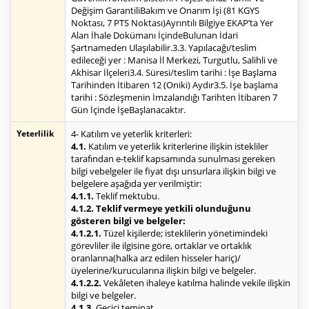
Değişim GarantiliBakım ve Onarım İşi (81 KGYS
Noktası, 7 PTS Noktası)Ayrıntılı Bilgiye EKAP’ta Yer
Alan İhale Dokümanı İçindeBulunan İdari
Şartnameden Ulaşılabilir.3.3. Yapılacağı/teslim
edileceği yer : Manisa İl Merkezi, Turgutlu, Salihli ve
Akhisar İlçeleri3.4. Süresi/teslim tarihi : İşe Başlama
Tarihinden İtibaren 12 (Oniki) Aydır3.5. İşe başlama
tarihi : Sözleşmenin İmzalandığı Tarihten İtibaren 7
Gün İçinde İşeBaşlanacaktır.
Yeterlilik
4- Katılım ve yeterlik kriterleri:
4.1.
Katılım ve yeterlik kriterlerine ilişkin istekliler
tarafından e-teklif kapsamında sunulması gereken
bilgi vebelgeler ile fiyat dışı unsurlara ilişkin bilgi ve
belgelere aşağıda yer verilmiştir:
4.1.1.
Teklif mektubu.
4.1.2. Teklif vermeye yetkili olunduğunu
gösteren bilgi ve belgeler:
4.1.2.1.
Tüzel kişilerde; isteklilerin yönetimindeki
görevliler ile ilgisine göre, ortaklar ve ortaklık
oranlarına(halka arz edilen hisseler hariç)/
üyelerine/kurucularına ilişkin bilgi ve belgeler.
4.1.2.2.
Vekâleten ihaleye katılma halinde vekile ilişkin
bilgi ve belgeler.
4.1.3.
Geçici teminat.