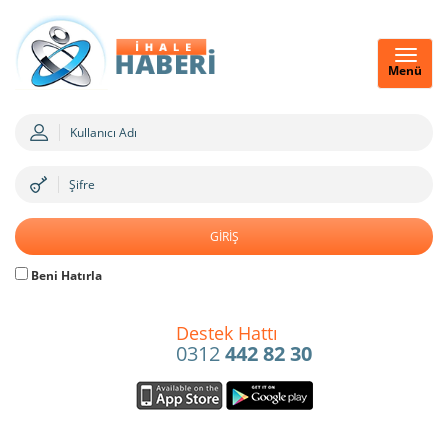
Menü
Beni Hatırla
Destek Hattı
0312
442 82 30