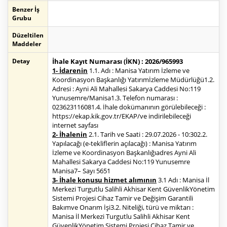
Benzer İş
Grubu
Düzeltilen
Maddeler
Detay
İhale Kayıt Numarası (İKN) : 2026/965993
1- İdarenin
1.1. Adı : Manisa Yatırım İzleme ve
Koordinasyon Başkanlığı Yatırımİzleme Müdürlüğü1.2.
Adresi : Ayni Ali Mahallesi Sakarya Caddesi No:119
Yunusemre/Manisa1.3. Telefon numarası :
023623116081.4. İhale dokümanının görülebileceği :
https://ekap.kik.gov.tr/EKAP/ve indirilebileceği
internet sayfası
2- İhalenin
2.1. Tarih ve Saati : 29.07.2026 - 10:302.2.
Yapılacağı (e-tekliflerin açılacağı) : Manisa Yatırım
İzleme ve Koordinasyon Başkanlığıadres Ayni Ali
Mahallesi Sakarya Caddesi No:119 Yunusemre
Manisa7– Sayı 5651
3- İhale konusu hizmet alımının
3.1 Adı : Manisa İl
Merkezi Turgutlu Salihli Akhisar Kent GüvenlikYönetim
Sistemi Projesi Cihaz Tamir ve Değişim Garantili
Bakımve Onarım İşi3.2. Niteliği, türü ve miktarı :
Manisa İl Merkezi Turgutlu Salihli Akhisar Kent
GüvenlikYönetim Sistemi Projesi Cihaz Tamir ve