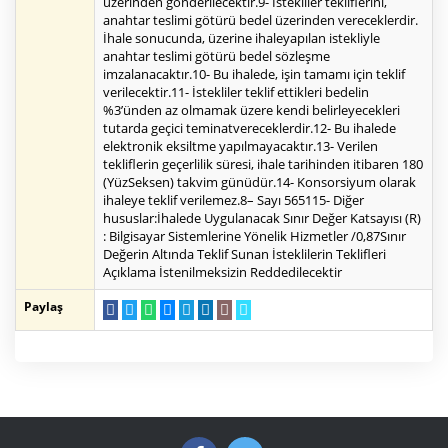
üzerinden gönderilecektir.9- İstekliler tekliflerini,
anahtar teslimi götürü bedel üzerinden vereceklerdir.
İhale sonucunda, üzerine ihaleyapılan istekliyle
anahtar teslimi götürü bedel sözleşme
imzalanacaktır.10- Bu ihalede, işin tamamı için teklif
verilecektir.11- İstekliler teklif ettikleri bedelin
%3’ünden az olmamak üzere kendi belirleyecekleri
tutarda geçici teminatvereceklerdir.12- Bu ihalede
elektronik eksiltme yapılmayacaktır.13- Verilen
tekliflerin geçerlilik süresi, ihale tarihinden itibaren 180
(YüzSeksen) takvim günüdür.14- Konsorsiyum olarak
ihaleye teklif verilemez.8– Sayı 565115- Diğer
hususlar:İhalede Uygulanacak Sınır Değer Katsayısı (R)
: Bilgisayar Sistemlerine Yönelik Hizmetler /0,87Sınır
Değerin Altında Teklif Sunan İsteklilerin Teklifleri
Açıklama İstenilmeksizin Reddedilecektir
Paylaş