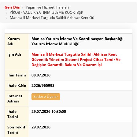
Geri Dön
Yapım ve Hizmet İhaleleri
YİKOB - VALİLİK YATIRIM İZLEME KOOR. BŞK
Manisa İl Merkezi Turgutlu Salihli Akhisar Kent Gü
Kurum
Manisa Yatırım İzleme Ve Koordinasyon Başkanlığı
Adı
Yatırım İzleme Müdürlüğü
İşin Adı
Manisa İl Merkezi Turgutlu Salihli Akhisar Kent
Güvenlik Yönetim Sistemi Projesi Cihaz Tamir Ve
Değişim Garantili Bakım Ve Onarım İşi
İlan Tarihi
08.07.2026
İhale K.No
2026/965993
İnternet
Sadece Üyeler
Adresi
İhale
29.07.2026 10:30:00
Tarihi
Son Teklif
29.07.2026
Tarihi