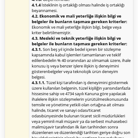
4.1.4
İsteklinin iş ortaklığı olması halinde iş ortaklığı
beyannamesi.
4.2. Ekonomik ve mali yeterliğe ilişkin bilgi ve
belgeler ile bunların taşıması gereken kriterler:
Ekonomik ve mali yeterliğe ilişkin bilgi, belge veya
kriter belirtilmemiştir.
4.3. Mesleki ve teknik yeterliğe ilişkin bilgi ve
belgeler ile bunların taşıması gereken kriterler:
4.3.1.
Son beş yıl içinde bedel içeren bir sözleşme
kapsamında kabul işlemleri tamamlanan ve teklif
edilenbedelin % 40 oranından az olmamak üzere, ihale
konusu iş veya benzer işlere ilişkin iş deneyimini
gösterenbelgeler veya teknolojik ürün deneyim
belgesi.
4.3.1.1.
Tüzel kişi tarafından iş deneyimini göstermek
üzere kullanılan belgenin, tüzel kişiliğin yarısındanfazla
hissesine sahip ve 4734 sayılı Kanuna göre yapılacak
ihalelere ilişkin sözleşmelerin yürütülmesikonusunda
temsile ve yönetime yetkili olan ortağına ait olması
halinde, ticaret ve sanayi odası/ticaret
odasıbünyesinde bulunan ticaret sicili müdürlükleri
veya yeminli mali müşavir ya da serbest muhasebeci
malimüşavir tarafından ilk ilan tarihinden sonra
düzenlenen ve düzenlendiği tarihten geriye doğru son