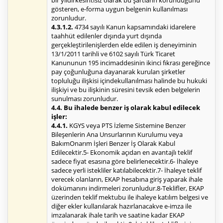
bir yıldırkesintisiz olarak bu şartların korunduğunu
gösteren, e-forma uygun belgenin kullanılması
zorunludur.
4.3.1.2.
4734 sayılı Kanun kapsamındaki idarelere
taahhüt edilenler dışında yurt dışında
gerçekleştirilenişlerden elde edilen iş deneyiminin
13/1/2011 tarihli ve 6102 sayılı Türk Ticaret
Kanununun 195 incimaddesinin ikinci fıkrası gereğince
pay çoğunluğuna dayanarak kurulan şirketler
topluluğu ilişkisi içindekullanılması halinde bu hukuki
ilişkiyi ve bu ilişkinin süresini tevsik eden belgelerin
sunulması zorunludur.
4.4. Bu ihalede benzer iş olarak kabul edilecek
işler:
4.4.1.
KGYS veya PTS İzleme Sistemine Benzer
Bileşenlerin Ana Unsurlarının Kurulumu veya
BakımOnarım İşleri Benzer İş Olarak Kabul
Edilecektir.5- Ekonomik açıdan en avantajlı teklif
sadece fiyat esasına göre belirlenecektir.6- İhaleye
sadece yerli istekliler katılabilecektir.7- İhaleye teklif
verecek olanların, EKAP hesabına giriş yaparak ihale
dokümanını indirmeleri zorunludur.8-Teklifler, EKAP
üzerinden teklif mektubu ile ihaleye katılım belgesi ve
diğer ekler kullanılarak hazırlanacakve e-imza ile
imzalanarak ihale tarih ve saatine kadar EKAP