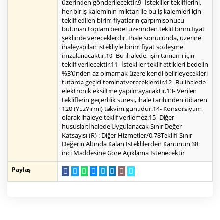
üzerinden gönderilecektir.9- İstekliler tekliflerini,
her bir iş kaleminin miktarı ile bu iş kalemleri için
teklif edilen birim fiyatların çarpımısonucu
bulunan toplam bedel üzerinden teklif birim fiyat
şeklinde vereceklerdir. İhale sonucunda, üzerine
ihaleyapılan istekliyle birim fiyat sözleşme
imzalanacaktır.10- Bu ihalede, işin tamamı için
teklif verilecektir.11- İstekliler teklif ettikleri bedelin
%3’ünden az olmamak üzere kendi belirleyecekleri
tutarda geçici teminatvereceklerdir.12- Bu ihalede
elektronik eksiltme yapılmayacaktır.13- Verilen
tekliflerin geçerlilik süresi, ihale tarihinden itibaren
120 (YüzYirmi) takvim günüdür.14- Konsorsiyum
olarak ihaleye teklif verilemez.15- Diğer
hususlar:İhalede Uygulanacak Sınır Değer
Katsayısı (R) : Diğer Hizmetler/0,78Teklifi Sınır
Değerin Altında Kalan İsteklilerden Kanunun 38
inci Maddesine Göre Açıklama İstenecektir
Paylaş