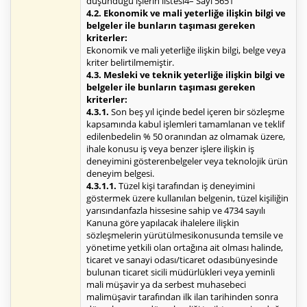
düşündüğü işlerin listesi4– Sayı 5651
4.2. Ekonomik ve mali yeterliğe ilişkin bilgi ve
belgeler ile bunların taşıması gereken
kriterler:
Ekonomik ve mali yeterliğe ilişkin bilgi, belge veya
kriter belirtilmemiştir.
4.3. Mesleki ve teknik yeterliğe ilişkin bilgi ve
belgeler ile bunların taşıması gereken
kriterler:
4.3.1.
Son beş yıl içinde bedel içeren bir sözleşme
kapsamında kabul işlemleri tamamlanan ve teklif
edilenbedelin % 50 oranından az olmamak üzere,
ihale konusu iş veya benzer işlere ilişkin iş
deneyimini gösterenbelgeler veya teknolojik ürün
deneyim belgesi.
4.3.1.1.
Tüzel kişi tarafından iş deneyimini
göstermek üzere kullanılan belgenin, tüzel kişiliğin
yarısındanfazla hissesine sahip ve 4734 sayılı
Kanuna göre yapılacak ihalelere ilişkin
sözleşmelerin yürütülmesikonusunda temsile ve
yönetime yetkili olan ortağına ait olması halinde,
ticaret ve sanayi odası/ticaret odasıbünyesinde
bulunan ticaret sicili müdürlükleri veya yeminli
mali müşavir ya da serbest muhasebeci
malimüşavir tarafından ilk ilan tarihinden sonra