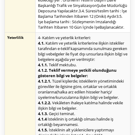
edileceği yer : Ürünlerin Teslimi Ulaşım Daire
Başkanlığı Trafik ve SinyalizasyonŞube Müdürlüğü
Deposuna Yapılacaktır.3.4. Süresi/teslim tarihi : İşe
Başlama Tarihinden İtibaren 12 (Oniki) Aydır3.5.
İşe başlama tarihi : Sözleşmenin İmzalandığı
Tarihten İtibaren 10 Gün İçinde İşeBaşlanacaktır.
Yeterlilik
4- Katılım ve yeterlik kriterleri:
4.1.
Katılım ve yeterlik kriterlerine ilişkin istekliler
tarafından e-teklif kapsamında sunulması gereken
bilgi vebelgeler ile fiyat dışı unsurlara ilişkin bilgi ve
belgelere aşağıda yer verilmiştir:
4.1.1.
Teklif mektubu.
4.1.2. Teklif vermeye yetkili olunduğunu
gösteren bilgi ve belgeler:
4.1.2.1.
Tüzel kişilerde; isteklilerin yönetimindeki
görevliler ile ilgisine göre, ortaklar ve ortaklık
oranlarına(halka arz edilen hisseler hariç)/
üyelerine/kurucularına ilişkin bilgi ve belgeler.
4.1.2.2.
Vekâleten ihaleye katılma halinde vekile
ilişkin bilgi ve belgeler.
4.1.3.
Geçici teminat.
4.1.4
İsteklinin iş ortaklığı olması halinde iş
ortaklığı beyannamesi.
4.1.5.
İsteklinin alt yüklenicilere yaptırmayı