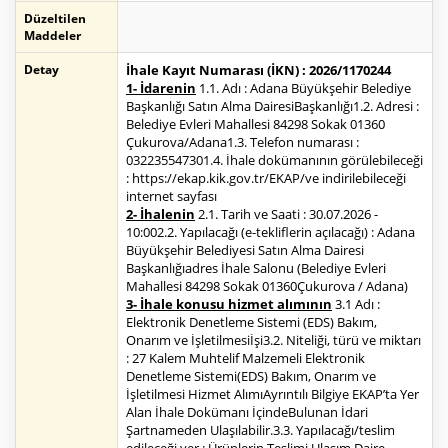
Düzeltilen
Maddeler
Detay
İhale Kayıt Numarası (İKN) : 2026/1170244
1- İdarenin
1.1. Adı : Adana Büyükşehir Belediye
Başkanlığı Satın Alma DairesiBaşkanlığı1.2. Adresi :
Belediye Evleri Mahallesi 84298 Sokak 01360
Çukurova/Adana1.3. Telefon numarası :
032235547301.4. İhale dokümanının görülebileceği
: https://ekap.kik.gov.tr/EKAP/ve indirilebileceği
internet sayfası
2- İhalenin
2.1. Tarih ve Saati : 30.07.2026 -
10:002.2. Yapılacağı (e-tekliflerin açılacağı) : Adana
Büyükşehir Belediyesi Satın Alma Dairesi
Başkanlığıadres İhale Salonu (Belediye Evleri
Mahallesi 84298 Sokak 01360Çukurova / Adana)
3- İhale konusu hizmet alımının
3.1 Adı :
Elektronik Denetleme Sistemi (EDS) Bakım,
Onarım ve İşletilmesiİşi3.2. Niteliği, türü ve miktarı
: 27 Kalem Muhtelif Malzemeli Elektronik
Denetleme Sistemi(EDS) Bakım, Onarım ve
İşletilmesi Hizmet AlımıAyrıntılı Bilgiye EKAP’ta Yer
Alan İhale Dokümanı İçindeBulunan İdari
Şartnameden Ulaşılabilir.3.3. Yapılacağı/teslim