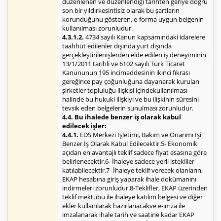
düzenlenen ve düzenlendiği tarihten geriye doğru
son bir yıldırkesintisiz olarak bu şartların
korunduğunu gösteren, e-forma uygun belgenin
kullanılması zorunludur.
4.3.1.2.
4734 sayılı Kanun kapsamındaki idarelere
taahhüt edilenler dışında yurt dışında
gerçekleştirilenişlerden elde edilen iş deneyiminin
13/1/2011 tarihli ve 6102 sayılı Türk Ticaret
Kanununun 195 incimaddesinin ikinci fıkrası
gereğince pay çoğunluğuna dayanarak kurulan
şirketler topluluğu ilişkisi içindekullanılması
halinde bu hukuki ilişkiyi ve bu ilişkinin süresini
tevsik eden belgelerin sunulması zorunludur.
4.4. Bu ihalede benzer iş olarak kabul
edilecek işler:
4.4.1.
EDS Merkezi İşletimi, Bakım ve Onarımı İşi
Benzer İş Olarak Kabul Edilecektir.5- Ekonomik
açıdan en avantajlı teklif sadece fiyat esasına göre
belirlenecektir.6- İhaleye sadece yerli istekliler
katılabilecektir.7- İhaleye teklif verecek olanların,
EKAP hesabına giriş yaparak ihale dokümanını
indirmeleri zorunludur.8-Teklifler, EKAP üzerinden
teklif mektubu ile ihaleye katılım belgesi ve diğer
ekler kullanılarak hazırlanacakve e-imza ile
imzalanarak ihale tarih ve saatine kadar EKAP