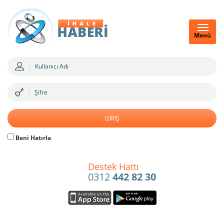
Menü
Beni Hatırla
Destek Hattı
0312
442 82 30