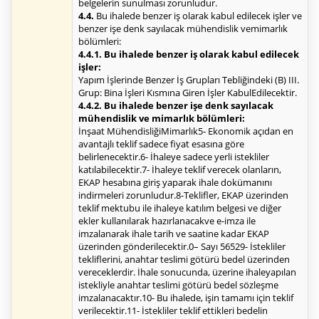
belgelerin sunulması zorunludur.
4.4.
Bu ihalede benzer iş olarak kabul edilecek işler ve
benzer işe denk sayılacak mühendislik vemimarlık
bölümleri:
4.4.1. Bu ihalede benzer iş olarak kabul edilecek
işler:
Yapım İşlerinde Benzer İş Grupları Tebliğindeki (B) III.
Grup: Bina İşleri Kısmına Giren İşler KabulEdilecektir.
4.4.2. Bu ihalede benzer işe denk sayılacak
mühendislik ve mimarlık bölümleri:
İnşaat MühendisliğiMimarlık5- Ekonomik açıdan en
avantajlı teklif sadece fiyat esasına göre
belirlenecektir.6- İhaleye sadece yerli istekliler
katılabilecektir.7- İhaleye teklif verecek olanların,
EKAP hesabına giriş yaparak ihale dokümanını
indirmeleri zorunludur.8-Teklifler, EKAP üzerinden
teklif mektubu ile ihaleye katılım belgesi ve diğer
ekler kullanılarak hazırlanacakve e-imza ile
imzalanarak ihale tarih ve saatine kadar EKAP
üzerinden gönderilecektir.0– Sayı 56529- İstekliler
tekliflerini, anahtar teslimi götürü bedel üzerinden
vereceklerdir. İhale sonucunda, üzerine ihaleyapılan
istekliyle anahtar teslimi götürü bedel sözleşme
imzalanacaktır.10- Bu ihalede, işin tamamı için teklif
verilecektir.11- İstekliler teklif ettikleri bedelin