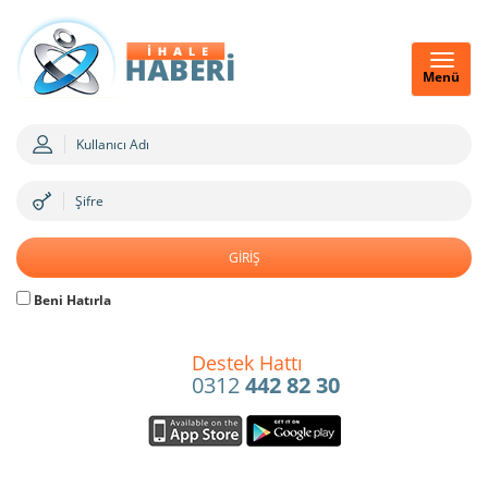
Menü
Beni Hatırla
Destek Hattı
0312
442 82 30