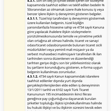
4.3.1.
Son on beş yıl içinde bedel içeren bir sözleşme
kapsamında taahhüt edilen ve teklif edilen bedelin %
50oranından az olmamak üzere ihale konusu iş veya
benzer işlere ilişkin iş deneyimini gösteren belgeler.
4.3.1.1.
Tüzel kişi tarafından iş deneyimini göstermek
üzere kullanılan belgenin, tüzel kişiliğin
yarısındanfazla hissesine sahip ve 4734 sayılı Kanuna
göre yapılacak ihalelere ilişkin sözleşmelerin
yürütülmesikonusunda temsile ve yönetime yetkili
olan ortağına ait olması halinde, ticaret ve sanayi
odası/ticaret odasıbünyesinde bulunan ticaret sicili
müdürlükleri veya yeminli mali müşavir ya da
serbest muhasebeci malimüşavir tarafından ilk ilan
tarihinden sonra düzenlenen ve düzenlendiği
tarihten geriye doğru son bir yıldırkesintisiz olarak
bu şartların korunduğunu gösteren, e-forma uygun
belgenin kullanılması zorunludur.
4.3.1.2.
4734 sayılı Kanun kapsamındaki idarelere
taahhüt edilenler dışında yurt dışında
gerçekleştirilenişlerden elde edilen iş deneyiminin
13/1/2011 tarihli ve 6102 sayılı Türk Ticaret
Kanununun 195 incimaddesinin ikinci fıkrası
gereğince pay çoğunluğuna dayanarak kurulan
şirketler topluluğu ilişkisi içindekullanılması halinde
bu hukuki ilişkiyi ve bu ilişkinin süresini tevsik eden