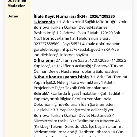
Düzeltilen
Maddeler
Detay
İhale Kayıt Numarası (İKN) : 2026/1208280
1- İdarenin
1.1. Adı : İzmir İl Sağlık Müdürlüğü İzmir
Bornova Türkan Özilhan DevletHastanesi
Başhekimliği1.2. Adresi : Evka-3 Mah. 129/20 Sok.
No:1 Bornova/İzmir1.3. Telefon numarası :
023237558589– Sayı 56521.4. İhale dokümanının
görülebileceği : https://ekap.kik.gov.tr/EKAP/ve
indirilebileceği internet sayfası
2- İhalenin
2.1. Tarih ve Saati : 17.07.2026 - 11:002.2.
Yapılacağı (e-tekliflerin açılacağı) : Bornova Türkan
Özilhan Devlet Hastanesi Toplantı Salonuadres
3- İhale konusu yapım işinin
3.1. Adı : Çatı Tamiratı
Yapım İşi3.2. Niteliği, türü ve miktarı : 1 Adet -
Projeleri ve Diğer Teknik Dokümanlarında
BelirtiliMiktarlarda İnşaat İmalatları - Çatı Tadilatı -
YapımAyrıntılı Bilgiye EKAP’ta Yer Alan İhale
Dokümanı İçindeBulunan İdari Şartnameden
Ulaşılabilir.3.3. Yapılacağı/teslim edileceği yer :
Bornova Türkan Özilhan Devlet Hastanesi3.4.
Süresi/teslim tarihi : Yer Tesliminden İtibaren 45
(Kırkbeş) Takvim Günüdür.3.5. İşe başlama tarihi :
Sözleşmenin İmzalandığı Tarihten İtibaren 10 Gün