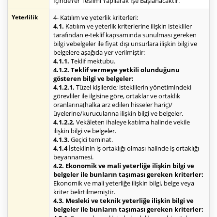
İçindeYer Teslimi Yapılarak İşe Başlanacaktır.
Yeterlilik
4- Katılım ve yeterlik kriterleri:
4.1.
Katılım ve yeterlik kriterlerine ilişkin istekliler
tarafından e-teklif kapsamında sunulması gereken
bilgi vebelgeler ile fiyat dışı unsurlara ilişkin bilgi ve
belgelere aşağıda yer verilmiştir:
4.1.1.
Teklif mektubu.
4.1.2. Teklif vermeye yetkili olunduğunu
gösteren bilgi ve belgeler:
4.1.2.1.
Tüzel kişilerde; isteklilerin yönetimindeki
görevliler ile ilgisine göre, ortaklar ve ortaklık
oranlarına(halka arz edilen hisseler hariç)/
üyelerine/kurucularına ilişkin bilgi ve belgeler.
4.1.2.2.
Vekâleten ihaleye katılma halinde vekile
ilişkin bilgi ve belgeler.
4.1.3.
Geçici teminat.
4.1.4
İsteklinin iş ortaklığı olması halinde iş ortaklığı
beyannamesi.
4.2. Ekonomik ve mali yeterliğe ilişkin bilgi ve
belgeler ile bunların taşıması gereken kriterler:
Ekonomik ve mali yeterliğe ilişkin bilgi, belge veya
kriter belirtilmemiştir.
4.3. Mesleki ve teknik yeterliğe ilişkin bilgi ve
belgeler ile bunların taşıması gereken kriterler: