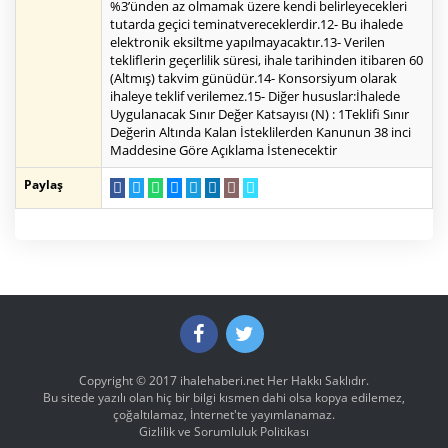
%3’ünden az olmamak üzere kendi belirleyecekleri
tutarda geçici teminatvereceklerdir.12- Bu ihalede
elektronik eksiltme yapılmayacaktır.13- Verilen
tekliflerin geçerlilik süresi, ihale tarihinden itibaren 60
(Altmış) takvim günüdür.14- Konsorsiyum olarak
ihaleye teklif verilemez.15- Diğer hususlar:İhalede
Uygulanacak Sınır Değer Katsayısı (N) : 1Teklifi Sınır
Değerin Altında Kalan İsteklilerden Kanunun 38 inci
Maddesine Göre Açıklama İstenecektir
Paylaş
Copyright © 2017
ihalehaberi.net
Her Hakkı Saklıdır.
Bu sitede yazılı olan hiç bir bilgi kısmen dahi olsa kopya edilemez,
çoğaltılamaz, İnternet'te yayımlanamaz.
Gizlilik ve Sorumluluk Politikası