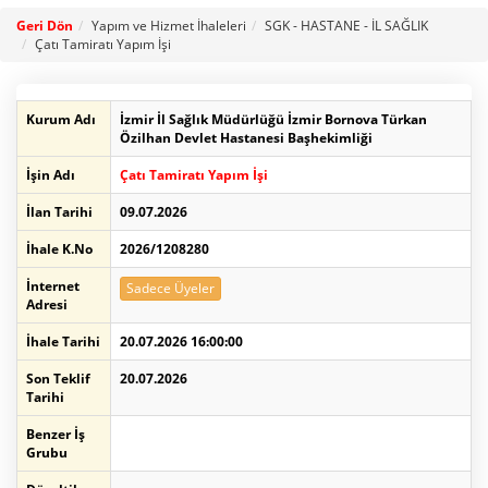
Geri Dön
Yapım ve Hizmet İhaleleri
SGK - HASTANE - İL SAĞLIK
Çatı Tamiratı Yapım İşi
Kurum Adı
İzmir İl Sağlık Müdürlüğü İzmir Bornova Türkan
Özilhan Devlet Hastanesi Başhekimliği
İşin Adı
Çatı Tamiratı Yapım İşi
İlan Tarihi
09.07.2026
İhale K.No
2026/1208280
İnternet
Sadece Üyeler
Adresi
İhale Tarihi
20.07.2026 16:00:00
Son Teklif
20.07.2026
Tarihi
Benzer İş
Grubu