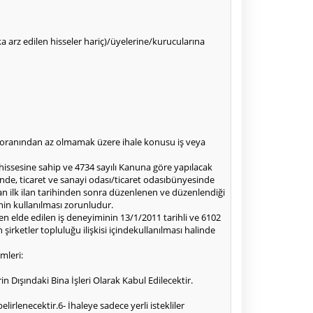
alka arz edilen hisseler hariç)/üyelerine/kurucularına
50oranından az olmamak üzere ihale konusu iş veya
 hissesine sahip ve 4734 sayılı Kanuna göre yapılacak
inde, ticaret ve sanayi odası/ticaret odasıbünyesinde
an ilk ilan tarihinden sonra düzenlenen ve düzenlendiği
nin kullanılması zorunludur.
en elde edilen iş deneyiminin 13/1/2011 tarihli ve 6102
rketler topluluğu ilişkisi içindekullanılması halinde
mleri:
in Dışındaki Bina İşleri Olarak Kabul Edilecektir.
irlenecektir.6- İhaleye sadece yerli istekliler