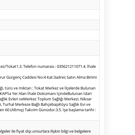
ez/Tokat1.3. Telefon numarası : 035621211071.4. İhale
 Mesrur Gürgenç Caddesi No:4 Kat:3adres Satın Alma Birimi
ği, türü ve miktarı : Tokat Merkez ve İlçelerde Bulunan
 EKAP’ta Yer Alan İhale Dokümanı İçindeBulunan İdari
 Sağlık Evleri veMerkez Toplum Sağlığı Merkezi, Niksar
vi, Turhal Merkeze Bağlı BahçebaşıKöyü Sağlık Evi ve
en 60 (Altmış) Takvim Günüdür.3.5. İşe başlama tarihi :
eler ile fiyat dışı unsurlara ilişkin bilgi ve belgelere