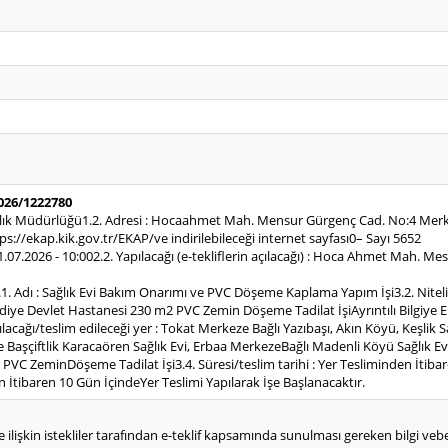
2026/1222780
Sağlık Müdürlüğü1.2. Adresi : Hocaahmet Mah. Mensur Gürgenç Cad. No:4 Merk
s://ekap.kik.gov.tr/EKAP/ve indirilebileceği internet sayfası0– Sayı 5652
 31.07.2026 - 10:002.2. Yapılacağı (e-tekliflerin açılacağı) : Hoca Ahmet Mah.
1. Adı : Sağlık Evi Bakım Onarımı ve PVC Döşeme Kaplama Yapım İşi3.2. Niteli
adiye Devlet Hastanesi 230 m2 PVC Zemin Döşeme Tadilat İşiAyrıntılı Bilgiye
ılacağı/teslim edileceği yer : Tokat Merkeze Bağlı Yazıbaşı, Akın Köyü, Keşlik
e Başçiftlik Karacaören Sağlık Evi, Erbaa MerkezeBağlı Madenli Köyü Sağlık E
VC ZeminDöşeme Tadilat İşi3.4. Süresi/teslim tarihi : Yer Tesliminden İtibar
 İtibaren 10 Gün İçindeYer Teslimi Yapılarak İşe Başlanacaktır.
e ilişkin istekliler tarafından e-teklif kapsamında sunulması gereken bilgi vebelg