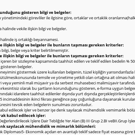
olunduğunu gösteren bilgi ve belgeler:
rin yönetimindeki görevliler ile ilgisine göre, ortaklar ve ortaklık oranlarına(h
halinde vekile ilişkin bilgi ve belgeler.
ı halinde iş ortaklığı beyannamesi.
 ilişkin bilgi ve belgeler ile bunların taşıması gereken kriterler:
bilgi, belge veya kriter belirtilmemiştir.
e ilişkin bilgi ve belgeler ile bunların taşıması gereken kriterler:
l içeren bir sözleşme kapsamında taahhüt edilen ve teklif edilen bedelin % 
i gösteren belgeler.
deneyimini göstermek üzere kullanılan belgenin, tüzel kişiliğin yarısındanfazla
yürütülmesikonusunda temsile ve yönetime yetkili olan ortağına ait olması hal
eri veya yeminli mali müşavir ya da serbest muhasebeci malimüşavir tarafınd
ldırkesintisiz olarak bu şartların korunduğunu gösteren, e-forma uygun belge
ndaki idarelere taahhüt edilenler dışında yurt dışında gerçekleştirilenişlerd
 incimaddesinin ikinci fıkrası gereğince pay çoğunluğuna dayanarak kurulan şi
 süresini tevsik eden belgelerin sunulması zorunludur.
abul edilecek işler ve benzer işe denk sayılacak mühendislik vemimarlık bölü
rak kabul edilecek işler:
erlendirilecek İşlere Dair Tebliğde Yer Alan (B) III Grup 2.BI veBII.Grup İşler
denk sayılacak mühendislik ve mimarlık bölümleri:
 Diploması5- Ekonomik açıdan en avantajlı teklif sadece fiyat esasına göre bel