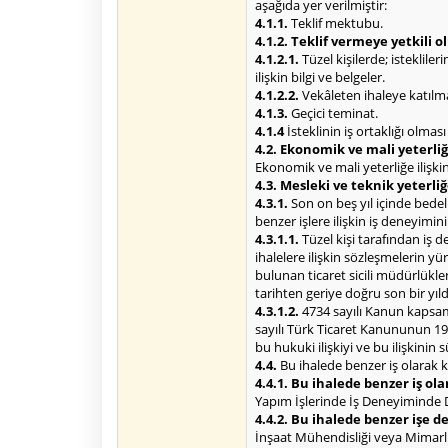
aşağıda yer verilmiştir:
4.1.1.
Teklif mektubu.
4.1.2. Teklif vermeye yetkili 
4.1.2.1.
Tüzel kişilerde; isteklile
ilişkin bilgi ve belgeler.
4.1.2.2.
Vekâleten ihaleye katılma 
4.1.3.
Geçici teminat.
4.1.4
İsteklinin iş ortaklığı olmas
4.2. Ekonomik ve mali yeterliğe
Ekonomik ve mali yeterliğe ilişkin 
4.3. Mesleki ve teknik yeterliğ
4.3.1.
Son on beş yıl içinde bede
benzer işlere ilişkin iş deneyimin
4.3.1.1.
Tüzel kişi tarafından iş 
ihalelere ilişkin sözleşmelerin 
bulunan ticaret sicili müdürlükl
tarihten geriye doğru son bir yı
4.3.1.2.
4734 sayılı Kanun kapsamı
sayılı Türk Ticaret Kanununun 195
bu hukuki ilişkiyi ve bu ilişkinin
4.4.
Bu ihalede benzer iş olarak k
4.4.1. Bu ihalede benzer iş ola
Yapım İşlerinde İş Deneyiminde Değ
4.4.2. Bu ihalede benzer işe 
İnşaat Mühendisliği veya Mimarlık