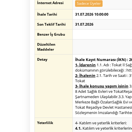
İnternet Adresi
Sadece Üyeler
İhale Tarihi
31.07.2026 10:00:00
Son Teklif Tarihi
31.07.2026
Benzer İş Grubu
Düzeltilen
Maddeler
Detay
İhale Kayıt Numarası (İKN) : 
1- İdarenin
1.1. Adı : Tokat İl 
dokümanının görülebileceği : http
2- İhalenin
2.1. Tarih ve Saati :
Tokat
3- İhale konusu yapım işinin
3.
8 Adet Sağlık Evleri ve TokatReş
Şartnameden Ulaşılabilir.3.3. Yap
Merkeze Bağlı ÖzalanSağlık Evi v
Tokat Reşadiye Devlet Hastanesi P
Sözleşmenin İmzalandığı Tarihten
Yeterlilik
4- Katılım ve yeterlik kriterleri:
4.1.
Katılım ve yeterlik kriterlerin