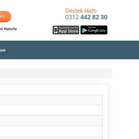
Destek Hattı
0312
442 82 30
i Hatırla
ası