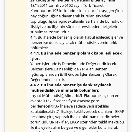
gerçekleştirilenişlerden elde edilen iş deneyiminin
13/1/2011 tarihli ve 6102 sayılı Türk Ticaret
Kanununun 195 incimaddesinin ikinci fıkrası gereğince
pay çoğunluğuna dayanarak kurulan şirketler
topluluğu ilişkisi içindekullanılması halinde bu hukuki
ilişkiyi ve bu ilişkinin süresini tevsik eden belgelerin
sunulması zorunludur.
4.4.
Bu ihalede benzer iş olarak kabul edilecek işler ve
benzer işe denk sayılacak mühendislik vemimarlık
bölümleri:
4.4.1. Bu ihalede benzer iş olarak kabul edilecek
işler:
Yapım İşlerinde İş Deneyiminde Değerlendirilecek
Benzer İşlere Dair Tebliğ" de Yer Alan Benzer
İşGuruplarından B/III Grubu İşler Benzer İş Olarak
Değerlendirilecektir.
4.4.2. Bu ihalede benzer işe denk sayılacak
mühendislik ve mimarlık bölümleri:
İnşaat MühendisliğiMimarlık5- Ekonomik açıdan en
avantajlı teklif sadece fiyat esasına göre
belirlenecektir.6- İhaleye sadece yerli istekliler
katılabilecektir.7- İhaleye teklif verecek olanların, EKAP
hesabına giriş yaparak ihale dokümanını indirmeleri
zorunludur.8-Teklifler, EKAP üzerinden teklif mektubu
ile ihaleye katılım belgesi ve diğer ekler kullanılarak