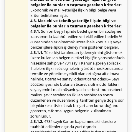
belgeler ile bunların taşıması gereken kriterler:
Ekonomik ve mali yeterliğe ilişkin bilgi, belge veya
kriter belirtilmemiştir.
4.3. Mesleki ve teknik yeterliğe ilişkin bilgi ve
belgeler ile bunların taşıması gereken kriterler:
4.3.1.
Son on beş yıl içinde bedel içeren bir sözleşme
kapsamında taahhüt edilen ve teklif edilen bedelin %
80oranından az olmamak üzere ihale konusu iş veya
benzer işlere ilişkin iş deneyimini gösteren belgeler.
4.3.1.1.
Tüzel kişi tarafından iş deneyimini göstermek
üzere kullanılan belgenin, tüzel kişiliğin yarısındanfazla
hissesine sahip ve 4734 sayılı Kanuna göre yapılacak
ihalelere ilişkin sözleşmelerin yürütülmesikonusunda
temsile ve yönetime yetkili olan ortağına ait olması
halinde, ticaret ve sanayi odası/ticaret odası5– Sayı
5652bünyesinde bulunan ticaret sicili müdürlükleri
veya yeminli mali müşavir ya da serbest muhasebeci
malimüşavir tarafından ilk ilan tarihinden sonra
düzenlenen ve düzenlendiği tarihten geriye doğru son
bir yıldırkesintisiz olarak bu şartların korunduğunu
gösteren, e-forma uygun belgenin kullanılması
zorunludur.
4.3.1.2.
4734 sayılı Kanun kapsamındaki idarelere
taahhüt edilenler dışında yurt dışında