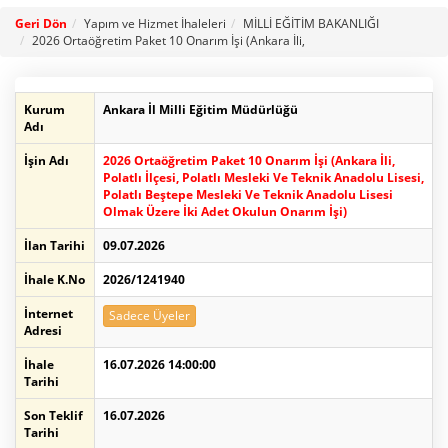
Geri Dön
Yapım ve Hizmet İhaleleri
MİLLİ EĞİTİM BAKANLIĞI
2026 Ortaöğretim Paket 10 Onarım İşi (Ankara İli,
Kurum
Ankara İl Milli Eğitim Müdürlüğü
Adı
İşin Adı
2026 Ortaöğretim Paket 10 Onarım İşi (Ankara İli,
Polatlı İlçesi, Polatlı Mesleki Ve Teknik Anadolu Lisesi,
Polatlı Beştepe Mesleki Ve Teknik Anadolu Lisesi
Olmak Üzere İki Adet Okulun Onarım İşi)
İlan Tarihi
09.07.2026
İhale K.No
2026/1241940
İnternet
Sadece Üyeler
Adresi
İhale
16.07.2026 14:00:00
Tarihi
Son Teklif
16.07.2026
Tarihi