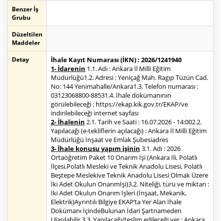
Benzer İş
Grubu
Düzeltilen
Maddeler
Detay
İhale Kayıt Numarası (İKN) : 2026/1241940
1- İdarenin
1.1. Adı : Ankara İl Milli Eğitim
Müdürlüğü1.2. Adresi : Yeniçağ Mah. Ragıp Tüzün Cad.
No: 144 Yenimahalle/Ankara1.3. Telefon numarası :
03123068800-88531.4. İhale dokümanının
görülebileceği : https://ekap.kik.gov.tr/EKAP/ve
indirilebileceği internet sayfası
2- İhalenin
2.1. Tarih ve Saati : 16.07.2026 - 14:002.2.
Yapılacağı (e-tekliflerin açılacağı) : Ankara İl Milli Eğitim
Müdürlüğü İnşaat ve Emlak Şubesiadres
3- İhale konusu yapım işinin
3.1. Adı : 2026
Ortaöğretim Paket 10 Onarım İşi (Ankara İli, Polatlı
İlçesi,Polatlı Mesleki ve Teknik Anadolu Lisesi, Polatlı
Beştepe Meslekive Teknik Anadolu Lisesi Olmak Üzere
İki Adet Okulun Onarımİşi)3.2. Niteliği, türü ve miktarı :
İki Adet Okulun Onarım İşleri (İnşaat, Mekanik,
Elektrik)Ayrıntılı Bilgiye EKAP’ta Yer Alan İhale
Dokümanı İçindeBulunan İdari Şartnameden
Ulaşılabilir.3.3. Yapılacağı/teslim edileceği yer : Ankara