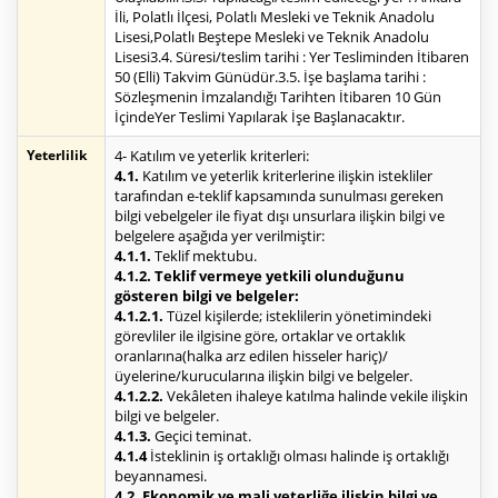
İli, Polatlı İlçesi, Polatlı Mesleki ve Teknik Anadolu
Lisesi,Polatlı Beştepe Mesleki ve Teknik Anadolu
Lisesi3.4. Süresi/teslim tarihi : Yer Tesliminden İtibaren
50 (Elli) Takvim Günüdür.3.5. İşe başlama tarihi :
Sözleşmenin İmzalandığı Tarihten İtibaren 10 Gün
İçindeYer Teslimi Yapılarak İşe Başlanacaktır.
Yeterlilik
4- Katılım ve yeterlik kriterleri:
4.1.
Katılım ve yeterlik kriterlerine ilişkin istekliler
tarafından e-teklif kapsamında sunulması gereken
bilgi vebelgeler ile fiyat dışı unsurlara ilişkin bilgi ve
belgelere aşağıda yer verilmiştir:
4.1.1.
Teklif mektubu.
4.1.2. Teklif vermeye yetkili olunduğunu
gösteren bilgi ve belgeler:
4.1.2.1.
Tüzel kişilerde; isteklilerin yönetimindeki
görevliler ile ilgisine göre, ortaklar ve ortaklık
oranlarına(halka arz edilen hisseler hariç)/
üyelerine/kurucularına ilişkin bilgi ve belgeler.
4.1.2.2.
Vekâleten ihaleye katılma halinde vekile ilişkin
bilgi ve belgeler.
4.1.3.
Geçici teminat.
4.1.4
İsteklinin iş ortaklığı olması halinde iş ortaklığı
beyannamesi.
4.2. Ekonomik ve mali yeterliğe ilişkin bilgi ve