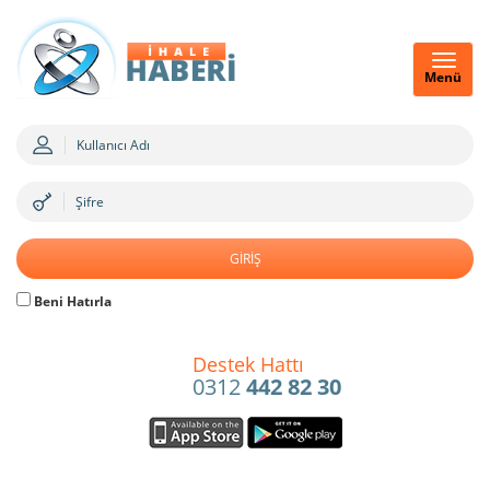
Menü
Beni Hatırla
Destek Hattı
0312
442 82 30