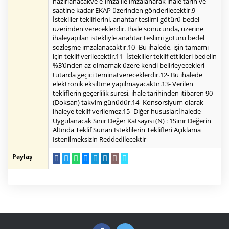
hazırlanacakve e-imza ile imzalanarak ihale tarih ve
saatine kadar EKAP üzerinden gönderilecektir.9-
İstekliler tekliflerini, anahtar teslimi götürü bedel
üzerinden vereceklerdir. İhale sonucunda, üzerine
ihaleyapılan istekliyle anahtar teslimi götürü bedel
sözleşme imzalanacaktır.10- Bu ihalede, işin tamamı
için teklif verilecektir.11- İstekliler teklif ettikleri bedelin
%3’ünden az olmamak üzere kendi belirleyecekleri
tutarda geçici teminatvereceklerdir.12- Bu ihalede
elektronik eksiltme yapılmayacaktır.13- Verilen
tekliflerin geçerlilik süresi, ihale tarihinden itibaren 90
(Doksan) takvim günüdür.14- Konsorsiyum olarak
ihaleye teklif verilemez.15- Diğer hususlar:İhalede
Uygulanacak Sınır Değer Katsayısı (N) : 1Sınır Değerin
Altında Teklif Sunan İsteklilerin Teklifleri Açıklama
İstenilmeksizin Reddedilecektir
Paylaş