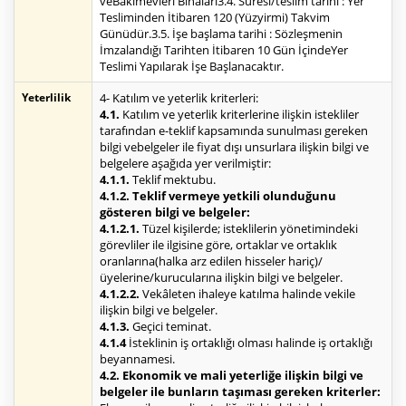
veBakımevleri Binaları3.4. Süresi/teslim tarihi : Yer
Tesliminden İtibaren 120 (Yüzyirmi) Takvim
Günüdür.3.5. İşe başlama tarihi : Sözleşmenin
İmzalandığı Tarihten İtibaren 10 Gün İçindeYer
Teslimi Yapılarak İşe Başlanacaktır.
Yeterlilik
4- Katılım ve yeterlik kriterleri:
4.1.
Katılım ve yeterlik kriterlerine ilişkin istekliler
tarafından e-teklif kapsamında sunulması gereken
bilgi vebelgeler ile fiyat dışı unsurlara ilişkin bilgi ve
belgelere aşağıda yer verilmiştir:
4.1.1.
Teklif mektubu.
4.1.2. Teklif vermeye yetkili olunduğunu
gösteren bilgi ve belgeler:
4.1.2.1.
Tüzel kişilerde; isteklilerin yönetimindeki
görevliler ile ilgisine göre, ortaklar ve ortaklık
oranlarına(halka arz edilen hisseler hariç)/
üyelerine/kurucularına ilişkin bilgi ve belgeler.
4.1.2.2.
Vekâleten ihaleye katılma halinde vekile
ilişkin bilgi ve belgeler.
4.1.3.
Geçici teminat.
4.1.4
İsteklinin iş ortaklığı olması halinde iş ortaklığı
beyannamesi.
4.2. Ekonomik ve mali yeterliğe ilişkin bilgi ve
belgeler ile bunların taşıması gereken kriterler: