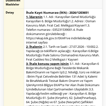
Düzeltilen
Maddeler
Detay
İhale Kayıt Numarası (İKN) : 2026/1203651
1- İdarenin
1.1. Adı : Karayolları Genel Müdürlüğü
Karayolları 6. Bölge Müdürlüğü1.2. Adresi : Osman
Kavuncu Mah. Fırat Cad. Melikgazi/Kayseri1.3.
Telefon numarası : 035231539001.4. İhale
dokümanının görülebileceği :
https://ekap.kik.gov.tr/EKAP/ve indirilebileceği
internet sayfası
2- İhalenin
2.1. Tarih ve Saati : 27.07.2026 - 10:002.2.
Yapılacağı (e-tekliflerin açılacağı) : Karayolları 6.Bölge
Müdürlüğü İhale Salonu Osmanadres Kavuncu Mah.
Fırat Caddesi No:2 Melikgazi / Kayseri
3- İhale konusu yapım işinin
3.1. Adı : Karayolları 6
Bölge Müdürlüğüne Bağlı Tesislerde Mekanik
BakımOnarım ve Yapım İşi3.2. Niteliği, türü ve miktarı
: Birim Fiyat Cetvelinde Belirtilen 131 Adet İş Kalemi
ile BinaMekanik Tesisat Bakım Onarım ve Yapım
İşleriAyrıntılı Bilgiye EKAP’ta Yer Alan İhale Dokümanı
İçindeBulunan İdari Şartnameden Ulaşılabilir.3.3.
Yapılacağı/teslim edileceği yer : Karayolları 6. Bölge
Müdürlüğü 61. Şube (Kırşehir), 62. Şube(Pınarbaşı),
64. Şube (Niğde) ve 67. Şube (Nevşehir) Şeflikleri