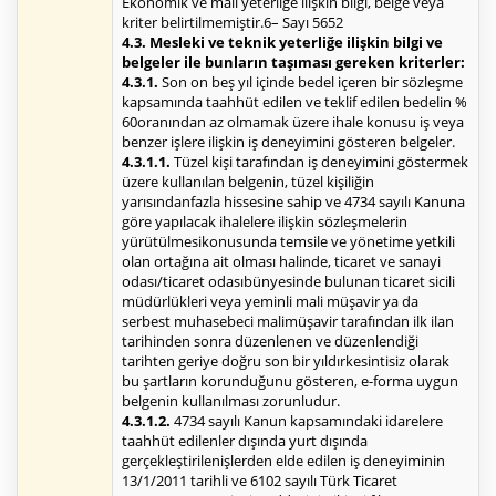
Ekonomik ve mali yeterliğe ilişkin bilgi, belge veya
kriter belirtilmemiştir.6– Sayı 5652
4.3. Mesleki ve teknik yeterliğe ilişkin bilgi ve
belgeler ile bunların taşıması gereken kriterler:
4.3.1.
Son on beş yıl içinde bedel içeren bir sözleşme
kapsamında taahhüt edilen ve teklif edilen bedelin %
60oranından az olmamak üzere ihale konusu iş veya
benzer işlere ilişkin iş deneyimini gösteren belgeler.
4.3.1.1.
Tüzel kişi tarafından iş deneyimini göstermek
üzere kullanılan belgenin, tüzel kişiliğin
yarısındanfazla hissesine sahip ve 4734 sayılı Kanuna
göre yapılacak ihalelere ilişkin sözleşmelerin
yürütülmesikonusunda temsile ve yönetime yetkili
olan ortağına ait olması halinde, ticaret ve sanayi
odası/ticaret odasıbünyesinde bulunan ticaret sicili
müdürlükleri veya yeminli mali müşavir ya da
serbest muhasebeci malimüşavir tarafından ilk ilan
tarihinden sonra düzenlenen ve düzenlendiği
tarihten geriye doğru son bir yıldırkesintisiz olarak
bu şartların korunduğunu gösteren, e-forma uygun
belgenin kullanılması zorunludur.
4.3.1.2.
4734 sayılı Kanun kapsamındaki idarelere
taahhüt edilenler dışında yurt dışında
gerçekleştirilenişlerden elde edilen iş deneyiminin
13/1/2011 tarihli ve 6102 sayılı Türk Ticaret