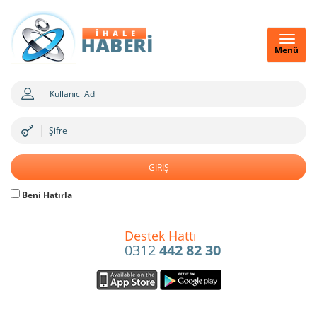
Menü
Beni Hatırla
Destek Hattı
0312
442 82 30