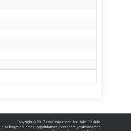
Copyright © 2017
ihalehaberi.net
Her Hakkı Saklıdır.
ahi olsa kopya edilemez, çoğaltılamaz, İnternet'te yayımlanamaz.