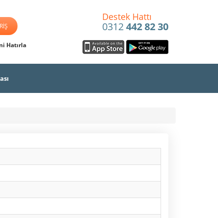
Destek Hattı
0312
442 82 30
i Hatırla
ası