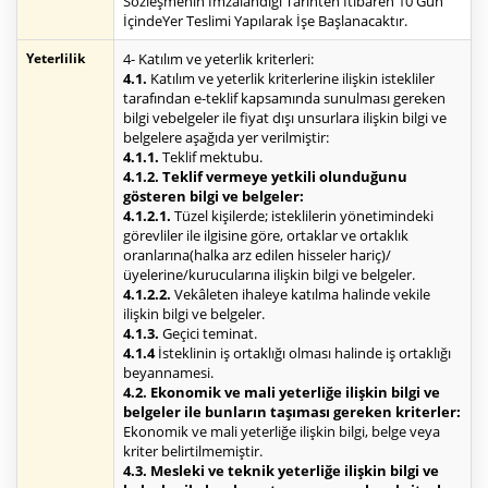
Sözleşmenin İmzalandığı Tarihten İtibaren 10 Gün
İçindeYer Teslimi Yapılarak İşe Başlanacaktır.
Yeterlilik
4- Katılım ve yeterlik kriterleri:
4.1.
Katılım ve yeterlik kriterlerine ilişkin istekliler
tarafından e-teklif kapsamında sunulması gereken
bilgi vebelgeler ile fiyat dışı unsurlara ilişkin bilgi ve
belgelere aşağıda yer verilmiştir:
4.1.1.
Teklif mektubu.
4.1.2. Teklif vermeye yetkili olunduğunu
gösteren bilgi ve belgeler:
4.1.2.1.
Tüzel kişilerde; isteklilerin yönetimindeki
görevliler ile ilgisine göre, ortaklar ve ortaklık
oranlarına(halka arz edilen hisseler hariç)/
üyelerine/kurucularına ilişkin bilgi ve belgeler.
4.1.2.2.
Vekâleten ihaleye katılma halinde vekile
ilişkin bilgi ve belgeler.
4.1.3.
Geçici teminat.
4.1.4
İsteklinin iş ortaklığı olması halinde iş ortaklığı
beyannamesi.
4.2. Ekonomik ve mali yeterliğe ilişkin bilgi ve
belgeler ile bunların taşıması gereken kriterler:
Ekonomik ve mali yeterliğe ilişkin bilgi, belge veya
kriter belirtilmemiştir.
4.3. Mesleki ve teknik yeterliğe ilişkin bilgi ve