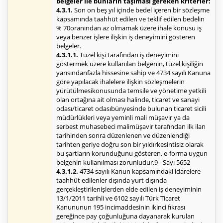
belgeler ile bunların taşıması gereken kriterler:
4.3.1.
Son on beş yıl içinde bedel içeren bir sözleşme
kapsamında taahhüt edilen ve teklif edilen bedelin
% 70oranından az olmamak üzere ihale konusu iş
veya benzer işlere ilişkin iş deneyimini gösteren
belgeler.
4.3.1.1.
Tüzel kişi tarafından iş deneyimini
göstermek üzere kullanılan belgenin, tüzel kişiliğin
yarısındanfazla hissesine sahip ve 4734 sayılı Kanuna
göre yapılacak ihalelere ilişkin sözleşmelerin
yürütülmesikonusunda temsile ve yönetime yetkili
olan ortağına ait olması halinde, ticaret ve sanayi
odası/ticaret odasıbünyesinde bulunan ticaret sicili
müdürlükleri veya yeminli mali müşavir ya da
serbest muhasebeci malimüşavir tarafından ilk ilan
tarihinden sonra düzenlenen ve düzenlendiği
tarihten geriye doğru son bir yıldırkesintisiz olarak
bu şartların korunduğunu gösteren, e-forma uygun
belgenin kullanılması zorunludur.9– Sayı 5652
4.3.1.2.
4734 sayılı Kanun kapsamındaki idarelere
taahhüt edilenler dışında yurt dışında
gerçekleştirilenişlerden elde edilen iş deneyiminin
13/1/2011 tarihli ve 6102 sayılı Türk Ticaret
Kanununun 195 incimaddesinin ikinci fıkrası
gereğince pay çoğunluğuna dayanarak kurulan