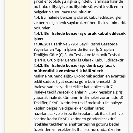
şirketler topluluğu ilişkisi içindekullanılması halinde
bu hukuki ilişkiyi ve bu ilişkinin süresini tevsik eden
belgelerin sunulması zorunludur.
4.4.
Bu ihalede benzer iş olarak kabul edilecek işler
ve benzer işe denk sayılacak mühendislik vemimarlık
bölümleri:
4.4.1. Bu ihalede benzer iş olarak kabul edilecek
işler:
11.06.2011
Tarih ve 27961 Sayılı Resmi Gazetede
Yayımlanan Yapım İşlerinde Benzer İş Grupları
TebliğineGöre (C) Sıhhı Tesisat ve Mekanik Tesisat
İşleri II. Grup İşler Benzer İş Olarak Kabul Edilecektir.
4.4.2. Bu ihalede benzer işe denk sayılacak
mühendislik ve mimarlık bölümleri:
Makine Mühendisliği5- Ekonomik açıdan en avantajlı
teklif sadece fiyat esasına göre belirlenecektir.6-
İhaleye sadece yerli istekliler katılabilecektir.7-
İhaleye teklif verecek olanların, EKAP hesabına giriş
yaparak ihale dokümanını indirmeleri zorunludur.8-
Teklifler, EKAP üzerinden teklif mektubu ile ihaleye
katılım belgesi ve diğer ekler kullanılarak
hazırlanacakve e-imza ile imzalanarak ihale tarih ve
saatine kadar EKAP üzerinden gönderilecektir.9-
İstekliler tekliflerini, anahtar teslimi götürü bedel
üzerinden vereceklerdir. İhale sonucunda, üzerine