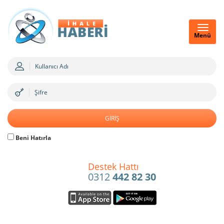
Menü
Beni Hatırla
Destek Hattı
0312
442 82 30