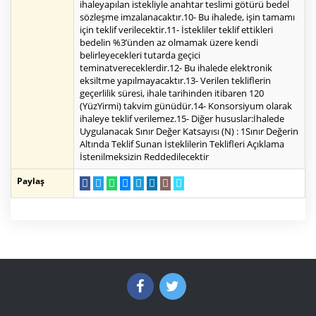
ihaleyapılan istekliyle anahtar teslimi götürü bedel
sözleşme imzalanacaktır.10- Bu ihalede, işin tamamı
için teklif verilecektir.11- İstekliler teklif ettikleri
bedelin %3’ünden az olmamak üzere kendi
belirleyecekleri tutarda geçici
teminatvereceklerdir.12- Bu ihalede elektronik
eksiltme yapılmayacaktır.13- Verilen tekliflerin
geçerlilik süresi, ihale tarihinden itibaren 120
(YüzYirmi) takvim günüdür.14- Konsorsiyum olarak
ihaleye teklif verilemez.15- Diğer hususlar:İhalede
Uygulanacak Sınır Değer Katsayısı (N) : 1Sınır Değerin
Altında Teklif Sunan İsteklilerin Teklifleri Açıklama
İstenilmeksizin Reddedilecektir
Paylaş