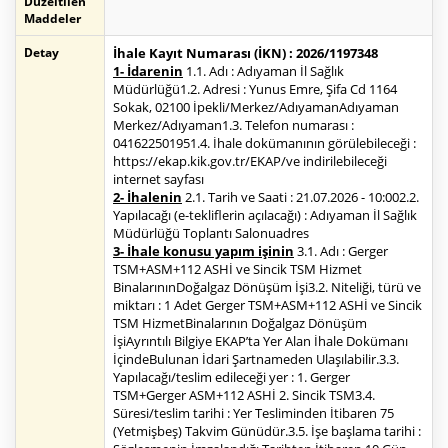
Düzeltilen
Maddeler
Detay
İhale Kayıt Numarası (İKN) : 2026/1197348
1- İdarenin
1.1. Adı : Adıyaman İl Sağlık
Müdürlüğü1.2. Adresi : Yunus Emre, Şifa Cd 1164
Sokak, 02100 İpekli/Merkez/AdıyamanAdıyaman
Merkez/Adıyaman1.3. Telefon numarası :
041622501951.4. İhale dokümanının görülebileceği :
https://ekap.kik.gov.tr/EKAP/ve indirilebileceği
internet sayfası
2- İhalenin
2.1. Tarih ve Saati : 21.07.2026 - 10:002.2.
Yapılacağı (e-tekliflerin açılacağı) : Adıyaman İl Sağlık
Müdürlüğü Toplantı Salonuadres
3- İhale konusu yapım işinin
3.1. Adı : Gerger
TSM+ASM+112 ASHİ ve Sincik TSM Hizmet
BinalarınınDoğalgaz Dönüşüm İşi3.2. Niteliği, türü ve
miktarı : 1 Adet Gerger TSM+ASM+112 ASHİ ve Sincik
TSM HizmetBinalarının Doğalgaz Dönüşüm
İşiAyrıntılı Bilgiye EKAP’ta Yer Alan İhale Dokümanı
İçindeBulunan İdari Şartnameden Ulaşılabilir.3.3.
Yapılacağı/teslim edileceği yer : 1. Gerger
TSM+Gerger ASM+112 ASHİ 2. Sincik TSM3.4.
Süresi/teslim tarihi : Yer Tesliminden İtibaren 75
(Yetmişbeş) Takvim Günüdür.3.5. İşe başlama tarihi :