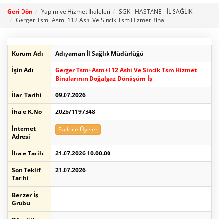
Geri Dön
Yapım ve Hizmet İhaleleri
SGK - HASTANE - İL SAĞLIK
Gerger Tsm+Asm+112 Ashi Ve Sincik Tsm Hizmet Binal
Kurum Adı
Adıyaman İl Sağlık Müdürlüğü
İşin Adı
Gerger Tsm+Asm+112 Ashi Ve Sincik Tsm Hizmet
Binalarının Doğalgaz Dönüşüm İşi
İlan Tarihi
09.07.2026
İhale K.No
2026/1197348
İnternet
Sadece Üyeler
Adresi
İhale Tarihi
21.07.2026 10:00:00
Son Teklif
21.07.2026
Tarihi
Benzer İş
Grubu