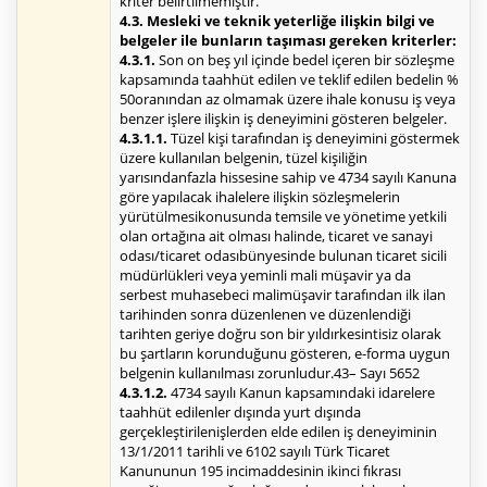
kriter belirtilmemiştir.
4.3. Mesleki ve teknik yeterliğe ilişkin bilgi ve
belgeler ile bunların taşıması gereken kriterler:
4.3.1.
Son on beş yıl içinde bedel içeren bir sözleşme
kapsamında taahhüt edilen ve teklif edilen bedelin %
50oranından az olmamak üzere ihale konusu iş veya
benzer işlere ilişkin iş deneyimini gösteren belgeler.
4.3.1.1.
Tüzel kişi tarafından iş deneyimini göstermek
üzere kullanılan belgenin, tüzel kişiliğin
yarısındanfazla hissesine sahip ve 4734 sayılı Kanuna
göre yapılacak ihalelere ilişkin sözleşmelerin
yürütülmesikonusunda temsile ve yönetime yetkili
olan ortağına ait olması halinde, ticaret ve sanayi
odası/ticaret odasıbünyesinde bulunan ticaret sicili
müdürlükleri veya yeminli mali müşavir ya da
serbest muhasebeci malimüşavir tarafından ilk ilan
tarihinden sonra düzenlenen ve düzenlendiği
tarihten geriye doğru son bir yıldırkesintisiz olarak
bu şartların korunduğunu gösteren, e-forma uygun
belgenin kullanılması zorunludur.43– Sayı 5652
4.3.1.2.
4734 sayılı Kanun kapsamındaki idarelere
taahhüt edilenler dışında yurt dışında
gerçekleştirilenişlerden elde edilen iş deneyiminin
13/1/2011 tarihli ve 6102 sayılı Türk Ticaret
Kanununun 195 incimaddesinin ikinci fıkrası