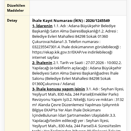
Düzeltilen
Maddeler
Detay
İhale Kayıt Numarası (İKN) : 2026/1245549
1- İdarenin
1.1. Adı : Adana Büyükşehir Belediye
Başkanlığı Satın Alma DairesiBaşkanlığı1.2. Adresi :
Belediye Evleri Mahallesi 84298 Sokak 01360
Çukurova/Adana1.3. Telefon numarası :
032235547301.4. İhale dokümanının görülebileceği :
https://ekap.kik.gov.tr/EKAP/ve indirilebileceği
internet sayfası
2- İhalenin
2.1. Tarih ve Saati : 27.07.2026 - 10:002.2.
Yapılacağı (e-tekliflerin açılacağı) : Adana Büyükşehir
Belediyesi Satın Alma Dairesi Başkanlığıadres İhale
Salonu (Belediye Evleri Mahallesi 84298 Sokak
01360Çukurova / Adana)
3- İhale konusu yapım işinin
3.1. Adı : Seyhan İlçesi,
Yeşilyurt Mah, 830 Ada, 244 Parsel(Emekliler Parkı)
Revizyonu Yapım İşi3.2. Niteliği, türü ve miktarı : 3132
m² Alanda Çevre Düzenlemesi Yapılması İşiAyrıntılı
Bilgiye EKAP’ta Yer Alan İhale Dokümanı
İçindeBulunan İdari Şartnameden Ulaşılabilir.3.3.
Yapılacağı/teslim edileceği yer : Seyhan İlçesi,
Yeşilyurt Mah., 830 Ada, 244 Parsel3.4. Süresi/teslim