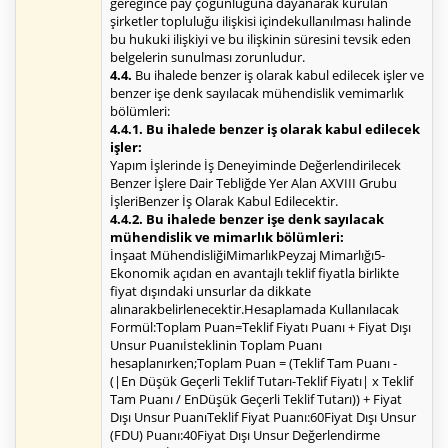
gereğince pay çoğunluğuna dayanarak kurulan
şirketler topluluğu ilişkisi içindekullanılması halinde
bu hukuki ilişkiyi ve bu ilişkinin süresini tevsik eden
belgelerin sunulması zorunludur.
4.4.
Bu ihalede benzer iş olarak kabul edilecek işler ve
benzer işe denk sayılacak mühendislik vemimarlık
bölümleri:
4.4.1. Bu ihalede benzer iş olarak kabul edilecek
işler:
Yapım İşlerinde İş Deneyiminde Değerlendirilecek
Benzer İşlere Dair Tebliğde Yer Alan AXVIII Grubu
İşleriBenzer İş Olarak Kabul Edilecektir.
4.4.2. Bu ihalede benzer işe denk sayılacak
mühendislik ve mimarlık bölümleri:
İnşaat MühendisliğiMimarlıkPeyzaj Mimarlığı5-
Ekonomik açıdan en avantajlı teklif fiyatla birlikte
fiyat dışındaki unsurlar da dikkate
alınarakbelirlenecektir.Hesaplamada Kullanılacak
Formül:Toplam Puan=Teklif Fiyatı Puanı + Fiyat Dışı
Unsur Puanıİsteklinin Toplam Puanı
hesaplanırken;Toplam Puan = (Teklif Tam Puanı -
(|En Düşük Geçerli Teklif Tutarı-Teklif Fiyatı| x Teklif
Tam Puanı / EnDüşük Geçerli Teklif Tutarı)) + Fiyat
Dışı Unsur PuanıTeklif Fiyat Puanı:60Fiyat Dışı Unsur
(FDU) Puanı:40Fiyat Dışı Unsur Değerlendirme