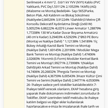
Serilmesi4 x 4 mm^2 . 0.6/1 kV YVV (NYY) Kablo (PVC
Yalıtkanlı, PVC Dış1,53112% 2,10529% 1Kılıflı) (AG)
(Malzeme ve Montaj Bedeli)44– Sayı 5652Parke,
Beton Plak, Adi Kaldırım ve Blokaj Sökülmesi
(Nakliyeler2,84526% 3,91224% 1Dahildir)3 Metre Çift
Konsollu Dekoratif Aydınlatma Direği (2x60 W)
5,00525% 6,88222% 4LED'li Lineer Armatür 1,28879%
1,77208% 130 W'a Kadar Duvar Boyama Armatürü
(40 cm'e Kadar) 3,29403% 4,52929% 2"Ø63 PE Boru
(Montaj ve Nakliye Dahil) " 1,12138% 1,54189% 1İç
Bükey Arkalığı Kavisli Bank Temini ve Montajı
(Nakliye Dahil) 1,60145% 2,20199% 1Modüler Mega
Bank Temini ve Montajı (Nakliye Dahil) 1,47406%
2,02683% 1Kıvrımlı (S-Form) Modüler Kentsel Bank
Temini ve Montajı1,99271% 2,73998% 1(Nakliye
Dahil)Işıklı Arkad Temini ve Montajı (Nakliye Dahil)
14,7406% 20,26832% 7Pergola Temini ve Montajı
(Nakliye Dahil) 4,36759% 6,00543% 3Hazır Kültür Çimi
Temini ve Serimi (Nakliye Dahil) 2,94771% 4,05309%
26- İhaleye sadece yerli istekliler katılabilecektir.7-
İhaleye teklif verecek olanların, EKAP hesabına giriş
yaparak ihale dokümanını indirmeleri zorunludur.8-
Teklifler, EKAP üzerinden teklif mektubu ile ihaleye
katılım belgesi ve diğer ekler kullanılarak
hazırlanacakve e-imza ile imzalanarak ihale tarih ve