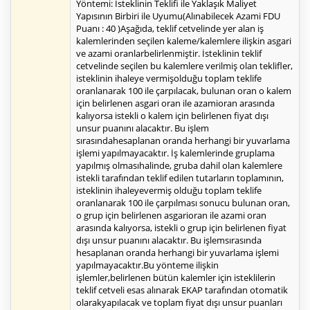
Yöntemi: İsteklinin Teklifi ile Yaklaşık Maliyet
Yapısının Birbiri ile Uyumu(Alınabilecek Azami FDU
Puanı : 40 )Aşağıda, teklif cetvelinde yer alan iş
kalemlerinden seçilen kaleme/kalemlere ilişkin asgari
ve azami oranlarbelirlenmiştir. İsteklinin teklif
cetvelinde seçilen bu kalemlere verilmiş olan teklifler,
isteklinin ihaleye vermişolduğu toplam teklife
oranlanarak 100 ile çarpılacak, bulunan oran o kalem
için belirlenen asgari oran ile azamioran arasında
kalıyorsa istekli o kalem için belirlenen fiyat dışı
unsur puanını alacaktır. Bu işlem
sırasındahesaplanan oranda herhangi bir yuvarlama
işlemi yapılmayacaktır. İş kalemlerinde gruplama
yapılmış olmasıhalinde, gruba dahil olan kalemlere
istekli tarafından teklif edilen tutarların toplamının,
isteklinin ihaleyevermiş olduğu toplam teklife
oranlanarak 100 ile çarpılması sonucu bulunan oran,
o grup için belirlenen asgarioran ile azami oran
arasında kalıyorsa, istekli o grup için belirlenen fiyat
dışı unsur puanını alacaktır. Bu işlemsırasında
hesaplanan oranda herhangi bir yuvarlama işlemi
yapılmayacaktır.Bu yönteme ilişkin
işlemler,belirlenen bütün kalemler için isteklilerin
teklif cetveli esas alınarak EKAP tarafından otomatik
olarakyapılacak ve toplam fiyat dışı unsur puanları