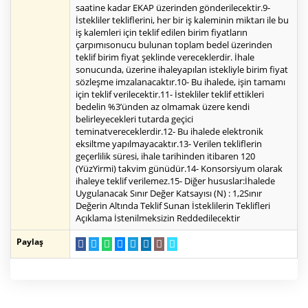
saatine kadar EKAP üzerinden gönderilecektir.9-
İstekliler tekliflerini, her bir iş kaleminin miktarı ile bu
iş kalemleri için teklif edilen birim fiyatların
çarpımısonucu bulunan toplam bedel üzerinden
teklif birim fiyat şeklinde vereceklerdir. İhale
sonucunda, üzerine ihaleyapılan istekliyle birim fiyat
sözleşme imzalanacaktır.10- Bu ihalede, işin tamamı
için teklif verilecektir.11- İstekliler teklif ettikleri
bedelin %3’ünden az olmamak üzere kendi
belirleyecekleri tutarda geçici
teminatvereceklerdir.12- Bu ihalede elektronik
eksiltme yapılmayacaktır.13- Verilen tekliflerin
geçerlilik süresi, ihale tarihinden itibaren 120
(YüzYirmi) takvim günüdür.14- Konsorsiyum olarak
ihaleye teklif verilemez.15- Diğer hususlar:İhalede
Uygulanacak Sınır Değer Katsayısı (N) : 1,2Sınır
Değerin Altında Teklif Sunan İsteklilerin Teklifleri
Açıklama İstenilmeksizin Reddedilecektir
Paylaş