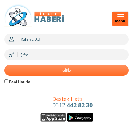
Menü
Beni Hatırla
Destek Hattı
0312
442 82 30