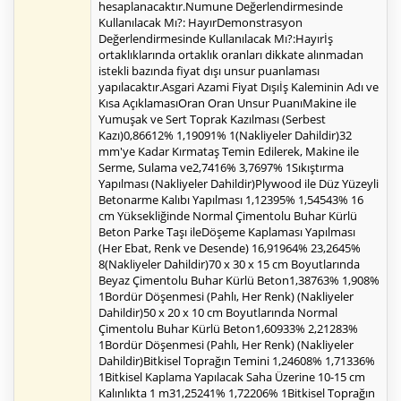
hesaplanacaktır.Numune Değerlendirmesinde
Kullanılacak Mı?: HayırDemonstrasyon
Değerlendirmesinde Kullanılacak Mı?:Hayırİş
ortaklıklarında ortaklık oranları dikkate alınmadan
istekli bazında fiyat dışı unsur puanlaması
yapılacaktır.Asgari Azami Fiyat Dışıİş Kaleminin Adı ve
Kısa AçıklamasıOran Oran Unsur PuanıMakine ile
Yumuşak ve Sert Toprak Kazılması (Serbest
Kazı)0,86612% 1,19091% 1(Nakliyeler Dahildir)32
mm'ye Kadar Kırmataş Temin Edilerek, Makine ile
Serme, Sulama ve2,7416% 3,7697% 1Sıkıştırma
Yapılması (Nakliyeler Dahildir)Plywood ile Düz Yüzeyli
Betonarme Kalıbı Yapılması 1,12395% 1,54543% 16
cm Yüksekliğinde Normal Çimentolu Buhar Kürlü
Beton Parke Taşı ileDöşeme Kaplaması Yapılması
(Her Ebat, Renk ve Desende) 16,91964% 23,2645%
8(Nakliyeler Dahildir)70 x 30 x 15 cm Boyutlarında
Beyaz Çimentolu Buhar Kürlü Beton1,38763% 1,908%
1Bordür Döşenmesi (Pahlı, Her Renk) (Nakliyeler
Dahildir)50 x 20 x 10 cm Boyutlarında Normal
Çimentolu Buhar Kürlü Beton1,60933% 2,21283%
1Bordür Döşenmesi (Pahlı, Her Renk) (Nakliyeler
Dahildir)Bitkisel Toprağın Temini 1,24608% 1,71336%
1Bitkisel Kaplama Yapılacak Saha Üzerine 10-15 cm
Kalınlıkta 1 m31,25241% 1,72206% 1Bitkisel Toprağın