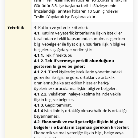
tarihi : Yer Tesliminden İtibaren 90 (Doksan) Takvim
Günüdür.3.5. İşe başlama tarihi : Sözleşmenin
İmzalandığı Tarihten İtibaren 10 Gün İçindeYer
Teslimi Yapılarak İşe Başlanacaktır.
Yeterlilik
4- Katılım ve yeterlik kriterleri:
4.1.
Katılım ve yeterlik kriterlerine ilişkin istekliler
tarafından e-teklif kapsamında sunulması gereken
bilgi vebelgeler ile fiyat dışı unsurlara ilişkin bilgi ve
belgelere aşağıda yer verilmiştir:
4.1.1.
Teklif mektubu.
4.1.2. Teklif vermeye yetkili olunduğunu
gösteren bilgi ve belgeler:
4.1.2.1.
Tüzel kişilerde; isteklilerin yönetimindeki
görevliler ile ilgisine göre, ortaklar ve ortaklık
oranlarına(halka arz edilen hisseler hariç)/
üyelerine/kurucularına ilişkin bilgi ve belgeler.
4.1.2.2.
Vekâleten ihaleye katılma halinde vekile
ilişkin bilgi ve belgeler.
4.1.3.
Geçici teminat.
4.1.4
İsteklinin iş ortaklığı olması halinde iş ortaklığı
beyannamesi.
4.2. Ekonomik ve mali yeterliğe ilişkin bilgi ve
belgeler ile bunların taşıması gereken kriterler:
Ekonomik ve mali yeterliğe ilişkin bilgi, belge veya