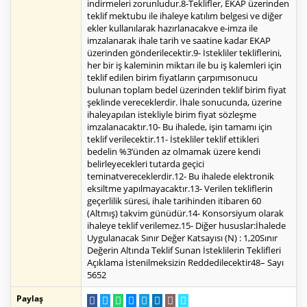
indirmeleri zorunludur.8-Teklifler, EKAP üzerinden
teklif mektubu ile ihaleye katılım belgesi ve diğer
ekler kullanılarak hazırlanacakve e-imza ile
imzalanarak ihale tarih ve saatine kadar EKAP
üzerinden gönderilecektir.9- İstekliler tekliflerini,
her bir iş kaleminin miktarı ile bu iş kalemleri için
teklif edilen birim fiyatların çarpımısonucu
bulunan toplam bedel üzerinden teklif birim fiyat
şeklinde vereceklerdir. İhale sonucunda, üzerine
ihaleyapılan istekliyle birim fiyat sözleşme
imzalanacaktır.10- Bu ihalede, işin tamamı için
teklif verilecektir.11- İstekliler teklif ettikleri
bedelin %3’ünden az olmamak üzere kendi
belirleyecekleri tutarda geçici
teminatvereceklerdir.12- Bu ihalede elektronik
eksiltme yapılmayacaktır.13- Verilen tekliflerin
geçerlilik süresi, ihale tarihinden itibaren 60
(Altmış) takvim günüdür.14- Konsorsiyum olarak
ihaleye teklif verilemez.15- Diğer hususlar:İhalede
Uygulanacak Sınır Değer Katsayısı (N) : 1,20Sınır
Değerin Altında Teklif Sunan İsteklilerin Teklifleri
Açıklama İstenilmeksizin Reddedilecektir48– Sayı
5652
Paylaş