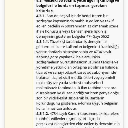
4.3. Mesleki ve teknik yeterliğe ilişkin bilgi ve
belgeler ile bunların taşıması gereken
kriterler:
4.3.1.
Son on beş yıl içinde bedel içeren bir
sözleşme kapsamında taahhüt edilen ve teklif
edilen bedelin % 50oranından az olmamak üzere
ihale konusu iş veya benzer işlere ilişkin iş
deneyimini gösteren belgeler.47– Sayı 5652
4.3.1.1.
Tüzel kişi tarafından iş deneyimini
göstermek üzere kullanılan belgenin, tüzel kişiliğin
yarısındanfazla hissesine sahip ve 4734 sayılı
Kanuna göre yapılacak ihalelere ilişkin
sözleşmelerin yürütülmesikonusunda temsile ve
yönetime yetkili olan ortağına ait olması halinde,
ticaret ve sanayi odası/ticaret odasıbünyesinde
bulunan ticaret sicili müdürlükleri veya yeminli
mali müşavir ya da serbest muhasebeci
malimüşavir tarafından ilk ilan tarihinden sonra
düzenlenen ve düzenlendiği tarihten geriye doğru
son bir yıldırkesintisiz olarak bu şartların
korunduğunu gösteren, e-forma uygun belgenin
kullanılması zorunludur.
4.3.1.2.
4734 sayılı Kanun kapsamındaki idarelere
taahhüt edilenler dışında yurt dışında
gerçekleştirilenişlerden elde edilen iş deneyiminin