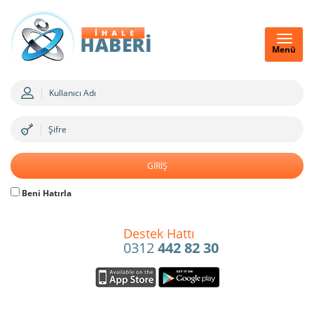
Menü
Beni Hatırla
Destek Hattı
0312
442 82 30