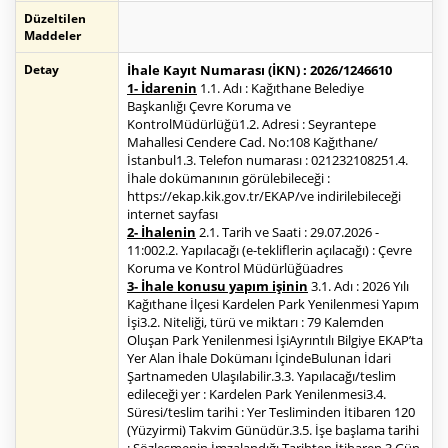
Düzeltilen
Maddeler
Detay
İhale Kayıt Numarası (İKN) : 2026/1246610
1- İdarenin
1.1. Adı : Kağıthane Belediye
Başkanlığı Çevre Koruma ve
KontrolMüdürlüğü1.2. Adresi : Seyrantepe
Mahallesi Cendere Cad. No:108 Kağıthane/
İstanbul1.3. Telefon numarası : 021232108251.4.
İhale dokümanının görülebileceği :
https://ekap.kik.gov.tr/EKAP/ve indirilebileceği
internet sayfası
2- İhalenin
2.1. Tarih ve Saati : 29.07.2026 -
11:002.2. Yapılacağı (e-tekliflerin açılacağı) : Çevre
Koruma ve Kontrol Müdürlüğüadres
3- İhale konusu yapım işinin
3.1. Adı : 2026 Yılı
Kağıthane İlçesi Kardelen Park Yenilenmesi Yapım
İşi3.2. Niteliği, türü ve miktarı : 79 Kalemden
Oluşan Park Yenilenmesi İşiAyrıntılı Bilgiye EKAP’ta
Yer Alan İhale Dokümanı İçindeBulunan İdari
Şartnameden Ulaşılabilir.3.3. Yapılacağı/teslim
edileceği yer : Kardelen Park Yenilenmesi3.4.
Süresi/teslim tarihi : Yer Tesliminden İtibaren 120
(Yüzyirmi) Takvim Günüdür.3.5. İşe başlama tarihi