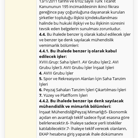
13/1/2011 tarihli ve 6102 sayılı Türk Ticaret
Kanununun 195 incimaddesinin ikinci fıkrası
gereğince pay çoğunluğuna dayanarak kurulan
şirketler topluluğu ilişkisi içindekullanılması
halinde bu hukuki ilişkiyi ve bu ilişkinin süresini
tevsik eden belgelerin sunulması zorunludur.
4.4.
Bu ihalede benzer iş olarak kabul edilecek işler
ve benzer işe denk sayılacak mühendislik
vemimarlık bölümleri:
4.4.1. Bu ihalede benzer iş olarak kabul
edilecek işler:
XVIII.Grup: Saha İşleri1. AV Grubu İşler2. AVI
Grubu İşler3. AVII Grubu İşler İnşaat İşleri
4.
AVIII Grubu İşler
5.
Spor ve Rekreasyon Alanları İçin Saha Tanzim
İşleri
6.
Peyzaj Sahaları Tanzim İşleri Çıkartılması İşleri
7.
Yüzey ve Platfform İşleri
4.4.2. Bu ihalede benzer işe denk sayılacak
mühendislik ve mimarlık bölümleri:
İnşaat MühendisliğiPeyzaj Mimarlığı5- Ekonomik
açıdan en avantajlı teklif sadece fiyat esasına göre
belirlenecektir.6- İhaleye sadece yerli istekliler
katılabilecektir.7- İhaleye teklif verecek olanların,
EKAP hesabına giriş yaparak ihale dokümanını