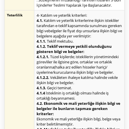
: Sözleşmenin İmzalandığı Tarihten İtibaren 3 Gün
İçindeYer Teslimi Yapılarak İşe Başlanacaktır.
Yeterlilik
4- Katılım ve yeterlik kriterleri:
4.1.
Katılım ve yeterlik kriterlerine ilişkin istekliler
tarafından e-teklif kapsamında sunulması gereken
bilgi vebelgeler ile fiyat dışı unsurlara ilişkin bilgi ve
belgelere aşağıda yer verilmiştir:
4.1.1.
Teklif mektubu.
4.1.2. Teklif vermeye yetkili olunduğunu
gösteren bilgi ve belgeler:
4.1.2.1.
Tüzel kişilerde; isteklilerin yönetimindeki
görevliler ile ilgisine göre, ortaklar ve ortaklık
oranlarına(halka arz edilen hisseler hariç)/
üyelerine/kurucularına ilişkin bilgi ve belgeler.
4.1.2.2.
Vekâleten ihaleye katılma halinde vekile
ilişkin bilgi ve belgeler.
4.1.3.
Geçici teminat.
4.1.4
İsteklinin iş ortaklığı olması halinde iş
ortaklığı beyannamesi.
4.2. Ekonomik ve mali yeterliğe ilişkin bilgi ve
belgeler ile bunların taşıması gereken
kriterler:
Ekonomik ve mali yeterliğe ilişkin bilgi, belge veya
kriter belirtilmemiştir.