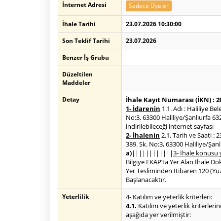
İnternet Adresi
Sadece Üyeler
İhale Tarihi
23.07.2026 10:30:00
Son Teklif Tarihi
23.07.2026
Benzer İş Grubu
Düzeltilen
Maddeler
Detay
İhale Kayıt Numarası (İKN) : 
1- İdarenin
1.1. Adı : Haliliye B
No:3, 63300 Haliliye/Şanlıurfa 63
indirilebileceği internet sayfası
2- İhalenin
2.1. Tarih ve Saati :
389. Sk. No:3, 63300 Haliliye/Şanl
a)
||||||||||||
3- İhale konusu 
Bilgiye EKAP’ta Yer Alan İhale Dok
Yer Tesliminden İtibaren 120 (Yü
Başlanacaktır.
Yeterlilik
4- Katılım ve yeterlik kriterleri:
4.1.
Katılım ve yeterlik kriterlerin
aşağıda yer verilmiştir: