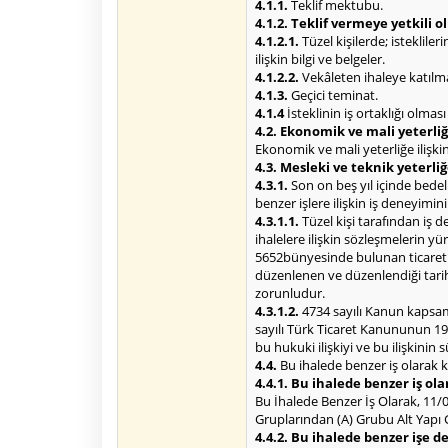
4.1.1.
Teklif mektubu.
4.1.2. Teklif vermeye yetkili 
4.1.2.1.
Tüzel kişilerde; isteklile
ilişkin bilgi ve belgeler.
4.1.2.2.
Vekâleten ihaleye katılma 
4.1.3.
Geçici teminat.
4.1.4
İsteklinin iş ortaklığı olmas
4.2. Ekonomik ve mali yeterliğe
Ekonomik ve mali yeterliğe ilişkin 
4.3. Mesleki ve teknik yeterliğ
4.3.1.
Son on beş yıl içinde bede
benzer işlere ilişkin iş deneyimin
4.3.1.1.
Tüzel kişi tarafından iş 
ihalelere ilişkin sözleşmelerin y
5652bünyesinde bulunan ticaret s
düzenlenen ve düzenlendiği tarih
zorunludur.
4.3.1.2.
4734 sayılı Kanun kapsamı
sayılı Türk Ticaret Kanununun 195
bu hukuki ilişkiyi ve bu ilişkinin
4.4.
Bu ihalede benzer iş olarak k
4.4.1. Bu ihalede benzer iş ola
Bu İhalede Benzer İş Olarak, 11/
Gruplarından (A) Grubu Alt Yapı G
4.4.2. Bu ihalede benzer işe 