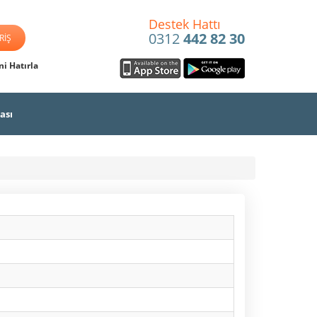
Destek Hattı
0312
442 82 30
i Hatırla
ası