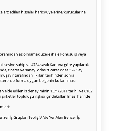
alka arz edilen hisseler hariç)/üyelerine/kurucularına
50oranından az olmamak üzere ihale konusu iş veya
 hissesine sahip ve 4734 sayılı Kanuna göre yapılacak
nde, ticaret ve sanayi odası/ticaret odası52– Sayı
üşavir tarafından ilk ilan tarihinden sonra
österen, e-forma uygun belgenin kullanılması
en elde edilen iş deneyiminin 13/1/2011 tarihli ve 6102
rketler topluluğu ilişkisi içindekullanılması halinde
mleri:
zer İş Grupları Tebliği\\"de Yer Alan Benzer İş