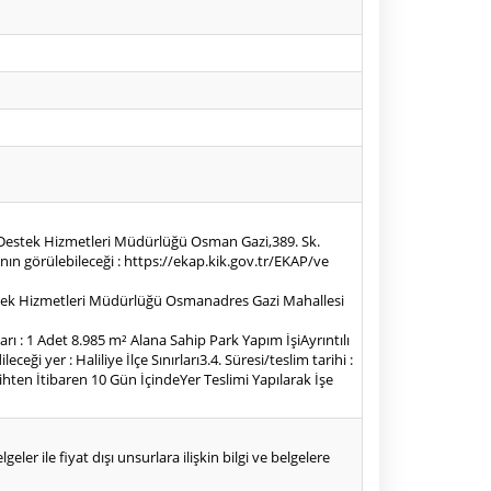
esi Destek Hizmetleri Müdürlüğü Osman Gazi,389. Sk.
nın görülebileceği : https://ekap.kik.gov.tr/EKAP/ve
si Destek Hizmetleri Müdürlüğü Osmanadres Gazi Mahallesi
iktarı : 1 Adet 8.985 m² Alana Sahip Park Yapım İşiAyrıntılı
ği yer : Haliliye İlçe Sınırları3.4. Süresi/teslim tarihi :
hten İtibaren 10 Gün İçindeYer Teslimi Yapılarak İşe
eler ile fiyat dışı unsurlara ilişkin bilgi ve belgelere