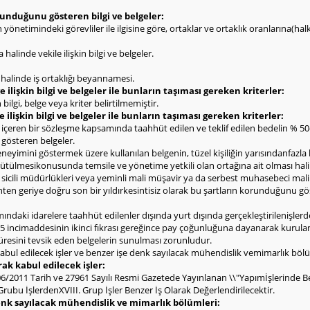
olunduğunu gösteren bilgi ve belgeler:
rin yönetimindeki görevliler ile ilgisine göre, ortaklar ve ortaklık oranlarına(h
halinde vekile ilişkin bilgi ve belgeler.
ı halinde iş ortaklığı beyannamesi.
 ilişkin bilgi ve belgeler ile bunların taşıması gereken kriterler:
bilgi, belge veya kriter belirtilmemiştir.
e ilişkin bilgi ve belgeler ile bunların taşıması gereken kriterler:
l içeren bir sözleşme kapsamında taahhüt edilen ve teklif edilen bedelin % 
i gösteren belgeler.
deneyimini göstermek üzere kullanılan belgenin, tüzel kişiliğin yarısındanfazla
ürütülmesikonusunda temsile ve yönetime yetkili olan ortağına ait olması hali
icili müdürlükleri veya yeminli mali müşavir ya da serbest muhasebeci malim
ten geriye doğru son bir yıldırkesintisiz olarak bu şartların korunduğunu g
ndaki idarelere taahhüt edilenler dışında yurt dışında gerçekleştirilenişlerd
 incimaddesinin ikinci fıkrası gereğince pay çoğunluğuna dayanarak kurulan şi
 süresini tevsik eden belgelerin sunulması zorunludur.
abul edilecek işler ve benzer işe denk sayılacak mühendislik vemimarlık bölü
rak kabul edilecek işler:
06/2011 Tarih ve 27961 Sayılı Resmi Gazetede Yayınlanan \\"Yapımİşlerinde Ben
rubu İşlerdenXVIII. Grup İşler Benzer İş Olarak Değerlendirilecektir.
denk sayılacak mühendislik ve mimarlık bölümleri: