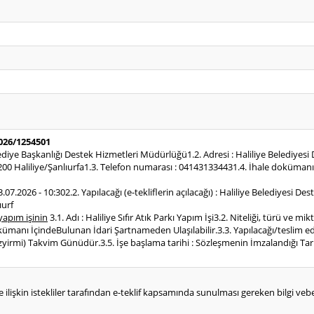
2026/1254501
elediye Başkanlığı Destek Hizmetleri Müdürlüğü1.2. Adresi : Haliliye Belediy
200 Haliliye/Şanlıurfa1.3. Telefon numarası : 041431334431.4. İhale dokümanı
 23.07.2026 - 10:302.2. Yapılacağı (e-tekliflerin açılacağı) : Haliliye Belediye
ıurf
yapım işinin
3.1. Adı : Haliliye Sıfır Atık Parkı Yapım İşi3.2. Niteliği, türü ve m
ümanı İçindeBulunan İdari Şartnameden Ulaşılabilir.3.3. Yapılacağı/teslim edilece
zyirmi) Takvim Günüdür.3.5. İşe başlama tarihi : Sözleşmenin İmzalandığı Tari
e ilişkin istekliler tarafından e-teklif kapsamında sunulması gereken bilgi vebelg