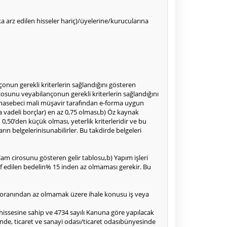
alka arz edilen hisseler hariç)/üyelerine/kurucularına
onun gerekli kriterlerin sağlandığını gösteren
çosunu veyabilançonun gerekli kriterlerin sağlandığını
uhasebeci mali müşavir tarafından e-forma uygun
 vadeli borçlar) en az 0,75 olması,b) Öz kaynak
0,50’den küçük olması, yeterlik kriterleridir ve bu
arın belgelerinisunabilirler. Bu takdirde belgeleri
oplam cirosunu gösteren gelir tablosu,b) Yapım işleri
klif edilen bedelin% 15 inden az olmaması gerekir. Bu
50oranından az olmamak üzere ihale konusu iş veya
 hissesine sahip ve 4734 sayılı Kanuna göre yapılacak
inde, ticaret ve sanayi odası/ticaret odasıbünyesinde