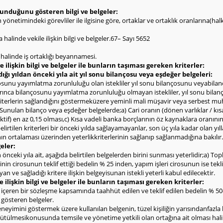
olunduğunu gösteren bilgi ve belgeler:
rin yönetimindeki görevliler ile ilgisine göre, ortaklar ve ortaklık oranlarına(h
halinde vekile ilişkin bilgi ve belgeler.67– Sayı 5652
ı halinde iş ortaklığı beyannamesi.
 ilişkin bilgi ve belgeler ile bunların taşıması gereken kriterler:
ldığı yıldan önceki yıla ait yıl sonu bilançosu veya eşdeğer belgeleri:
çosunu yayımlatma zorunluluğu olan istekliler yıl sonu bilançosunu veyabilanç
yarınca bilançosunu yayımlatma zorunluluğu olmayan istekliler, yıl sonu bilan
riterlerin sağlandığını göstermeküzere yeminli mali müşavir veya serbest m
unulan bilanço veya eşdeğer belgelerde;a) Cari oranın (dönen varlıklar / kısa
tif) en az 0,15 olması,c) Kısa vadeli banka borçlarının öz kaynaklara oranının 
elirtilen kriterleri bir önceki yılda sağlayamayanlar, son üç yıla kadar olan yıll
nın ortalaması üzerinden yeterlikkriterlerinin sağlanıp sağlanmadığına bakılır.
eler:
an önceki yıla ait, aşağıda belirtilen belgelerden birini sunması yeterlidir;a) T
inin cirosunun teklif ettiği bedelin % 25 inden, yapım işleri cirosunun ise te
an ve sağladığı kritere ilişkin belgeyisunan istekli yeterli kabul edilecektir.
e ilişkin bilgi ve belgeler ile bunların taşıması gereken kriterler:
l içeren bir sözleşme kapsamında taahhüt edilen ve teklif edilen bedelin % 
i gösteren belgeler.
deneyimini göstermek üzere kullanılan belgenin, tüzel kişiliğin yarısındanfazla
yürütülmesikonusunda temsile ve yönetime yetkili olan ortağına ait olması hal