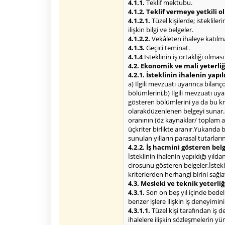
4.1.1.
Teklif mektubu.
4.1.2. Teklif vermeye yetkili 
4.1.2.1.
Tüzel kişilerde; isteklile
ilişkin bilgi ve belgeler.
4.1.2.2.
Vekâleten ihaleye katılma 
4.1.3.
Geçici teminat.
4.1.4
İsteklinin iş ortaklığı olmas
4.2. Ekonomik ve mali yeterliğe
4.2.1. İsteklinin ihalenin yapı
a) İlgili mevzuatı uyarınca bilan
bölümlerini,b) İlgili mevzuatı u
gösteren bölümlerini ya da bu k
olarakdüzenlenen belgeyi sunar.S
oranının (öz kaynaklar/ toplam ak
üçkriter birlikte aranır.Yukarıda b
sunulan yılların parasal tutarları
4.2.2. İş hacmini gösteren belg
İsteklinin ihalenin yapıldığı yıld
cirosunu gösteren belgeler,İstekl
kriterlerden herhangi birini sağlay
4.3. Mesleki ve teknik yeterliğ
4.3.1.
Son on beş yıl içinde bede
benzer işlere ilişkin iş deneyimin
4.3.1.1.
Tüzel kişi tarafından iş 
ihalelere ilişkin sözleşmelerin 