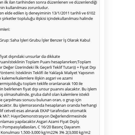
an ilk ilan tarihinden sonra düzenlenen ve düzenlendiği
nin kullanılması zorunludur.
en elde edilen iş deneyiminin 13/1/2011 tarihli ve 6102
rketler topluluğu ilişkisi içindekullanılması halinde
mleri:
 Grup: Saha İşleri Grubu İşler Benzer İş Olarak Kabul
fiyat dışındaki unsurlar da dikkate
 Puanıİsteklinin Toplam Puanı hesaplanırken;Toplam
r Değer Üzerindeki İlk Geçerli Teklif Tutarı)) + Fiyat Dışı
temi: İsteklinin Teklifi ile Yaklaşık Maliyet Yapısının
en kaleme/kalemlere ilişkin asgari ve azami
ye vermişolduğu toplam teklife oranlanarak 100 ile
n belirlenen fiyat dışı unsur puanını alacaktır. Bu işlem
 olmasıhalinde, gruba dahil olan kalemlere istekli
ile çarpılması sonucu bulunan oran, o grup için
ı alacaktır. Bu işlemsırasında hesaplanan oranda herhangi
klif cetveli esas alınarak EKAP tarafından otomatik
acak Mı?: HayırDemonstrasyon Değerlendirmesinde
anlaması yapılacaktır.Asgari Azami Fiyat Dışıİş
on PompasıylaBasılan, C 16/20 Basınç Dayanım
ine Konulması 1,500-3,000 kg/m22% 3% 2(3,000 kg/m2