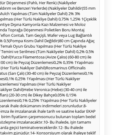
dür Döşenmesi (Pahlı, Her Renk) (Nakliyeler
ldırım ve Benzeri Yerlerde) (Nakliyeler Dahildir)55 mm
Mulch Yapılması (Tüm Nakliyeler Dahil) 2% 3%
ılması (Her Türlü Nakliye Dahil) 0,75% 1,25% 1Çiçeklik
Şantiye Dışına Kamyonla Kazı Malzemesi ve Moloz
şında Toprağa Döşenmesi Polietilen Boru Montaj
lon Contalı, Tam Geçişli, Wafer veya Lug Bağlantılı
% 0,5(Pompa Kısmı Dahil Değildir)80 cm Çapında Ağaç
i Temalı Oyun Grubu Yapılması (Her Türlü Nakliye
 Temini ve Serilmesi (Tüm Nakliyeler Dahil) 0,2% 0,5%
ahil)Yucca Filamentosa (Avize Çalısı) (60-80 cm) ile
0-100 cm) ile Peyzaj Düzenlemesi0,2% 0,35% 1Yapılması
1(Her Türlü Nakliyer Dahil)Rosmarinus Officinalis
tus (Sarı Çalı) (30-40 cm) ile Peyzaj Düzenlemesi0,1%
emesi0,1% 0,25% 1Yapılması (Her Türlü Nakliyer
üzenlemesi Yapılması (Her Türlü Nakliyer
akliyer Dahil)Hebe Veronica (Hebe) (30-40 cm) ile
flan) (20-30 cm) ile Dikey Bahçe0,05% 0,15%
Düzenlemesi0,1% 0,25% 1Yapılması (Her Türlü Nakliyeler
ş yaparak ihale dokümanını indirmeleri zorunludur.8-
e-imza ile imzalanarak ihale tarih ve saatine kadar EKAP
edilen birim fiyatların çarpımısonucu bulunan toplam bedel
t sözleşme imzalanacaktır.10- Bu ihalede, işin tamamı
tutarda geçici teminatvereceklerdir.12- Bu ihalede
ış) takvim günüdür.14- Konsorsiyum olarak ihaleye teklif