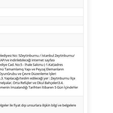
Belediyesi No: 5Zeytinburnu / İstanbul Zeytinburnu/
P/ve indirilebileceği internet sayfası
elediye Cad. No:5 - İhale Salonu (-1.Kat)adres
ünü Tamamlamış Yapı ve Peyzaj Elemanların
uk OyunGrubu ve Çevre Düzenleme İşleri
3. Yapılacağı/teslim edileceği yer : Zeytinburnu İlçe
lyalar, Orta Refüjler ve Okul Bahçeleri3.4.
leşmenin İmzalandığı Tarihten İtibaren 5 Gün İçindeYer
eler ile fiyat dışı unsurlara ilişkin bilgi ve belgelere