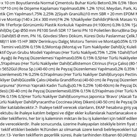
x 20 x 10 cm Boyutlarında Normal Çimentolu Buhar Kürlü Beton0,3% 0,5% 1Bor
 (10*10 cm) ile Döşeme Kaplaması Yapılması0,8% 1,2% 1(Yol, Meydan, Park, Ka
entetik Çim Yapılması1,75% 2,25% 2(Siyah Granüllü)10 mm SBR + 20 mm EPDM 
e Montajı (140 x 24 x 300 mm)1% 2% 1(Nakliyeler Dahildir)Piknik Masası Yap
 0,5% 1Ferforje Görünümlü Plastik Korkuluk Yapılması (H:100cm) 0,3% 0,5% 1
il)Dış Çap Ø50 mm PE100 Sınıfı SDR 17 Serisi PN 10 Polietilen Boru(Bina Dı
Dahil)65 Ø mm, PN 16, Gövdesi Sfero Döküm, Küresi Dolu Paslanmaz Çelik,Tef
148)11 kW-15 HP 380V Derinkuyu Dalgıç Motoru Temini ve Montajı0,05% 0,15
ü Temini ve0,05% 0,15% 0,5Montajı (Montaj ve Tüm Nakliyeler Dahil)Üç Kulel
aktif Oyun Grubu Modeli Yapılması (Her Türlü Nakliye0,75% 1,25% 1Dahil)Torf
Ayağı) ile Peyzaj Düzenlemesi Yapılması0,05% 0,15% 0,5(Her Türlü Nakliyeler D
Yapılması (Her Türlü Nakliyeler Dahil)Callistemon Citrinus (Fırça Çalısı) (8
yı 5652Gül (Rosa Sp.) (40-60 cm) ile Peyzaj Düzenlemesi Yapılması0,2% 0,35% 
 Düzenlemesi0,1% 0,25% 0,5Yapılması (Her Türlü Nakliyer Dahil)Euryops Pectina
liyer Dahil)Güzellik Çalısı (Abelia Grandiflora) (40-60 cm) ile Peyzaj Düzenl
urpurea" (Kırmızı Yapraklı Kadın Tuzluğu)0,1% 0,25% 1(40-60cm) ile Peyzaj D
desi) (30-40 cm) ile Peyzaj Düzenlemesi0,05% 0,15% 0,5Yapılması (Her Türlü N
% 0,15% 0,5(Her Türlü Nakliyer Dahil)Euonymus Japonica 'Bravo' (Alacalı Ta
rlü Nakliyer Dahil)Pyracantha Coccinea (Ateş Dikeni) (40-50 cm) ile Peyzaj 
kliler katılabilecektir.7- İhaleye teklif verecek olanların, EKAP hesabına giri
mektubu ile ihaleye katılım belgesi ve diğer ekler kullanılarak hazırlanacakve 
liler tekliflerini, her bir iş kaleminin miktarı ile bu iş kalemleri için teklif 
inde vereceklerdir. İhale sonucunda, üzerine ihaleyapılan istekliyle birim fiya
liler teklif ettikleri bedelin %3’ünden az olmamak üzere kendi belirleyecekleri 
r.13- Verilen tekliflerin geçerlilik süresi, ihale tarihinden itibaren 60 (Altm