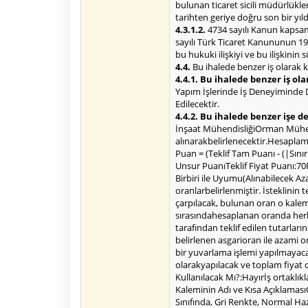
bulunan ticaret sicili müdürlükl
tarihten geriye doğru son bir yı
4.3.1.2.
4734 sayılı Kanun kapsamı
sayılı Türk Ticaret Kanununun 195
bu hukuki ilişkiyi ve bu ilişkinin
4.4.
Bu ihalede benzer iş olarak k
4.4.1. Bu ihalede benzer iş ola
Yapım İşlerinde İş Deneyiminde Değ
Edilecektir.
4.4.2. Bu ihalede benzer işe 
İnşaat MühendisliğiOrman Mühendis
alınarakbelirlenecektir.Hesapla
Puan = (Teklif Tam Puanı - (|Sınır 
Unsur PuanıTeklif Fiyat Puanı:70F
Birbiri ile Uyumu(Alınabilecek Az
oranlarbelirlenmiştir. İsteklinin 
çarpılacak, bulunan oran o kalem i
sırasındahesaplanan oranda herha
tarafından teklif edilen tutarlar
belirlenen asgarioran ile azami o
bir yuvarlama işlemi yapılmayacak
olarakyapılacak ve toplam fiya
Kullanılacak Mı?:Hayırİş ortaklık
Kaleminin Adı ve Kısa Açıklamas
Sınıfında, Gri Renkte, Normal H