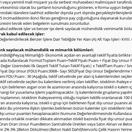
eri veya yeminli mali müşavir ya da serbest muhasebeci malimüşavir tarafınd
ldırkesintisiz olarak bu şartların korunduğunu gösteren, e-forma uygun belge
ndaki idarelere taahhüt edilenler dışında yurt dışında gerçekleştirilenişlerd
 incimaddesinin ikinci fıkrası gereğince pay çoğunluğuna dayanarak kurulan şi
 süresini tevsik eden belgelerin sunulması zorunludur.
abul edilecek işler ve benzer işe denk sayılacak mühendislik vemimarlık bölü
rak kabul edilecek işler:
erlendirilecek Benzer İşlere Dair Tebliğde Yer Alan (A) Alt Yapı İşleri -XVIII.
denk sayılacak mühendislik ve mimarlık bölümleri:
liğiPeyzaj Mimarlığı5- Ekonomik açıdan en avantajlı teklif fiyatla birlikte 
mada Kullanılacak Formül:Toplam Puan=Teklif Fiyatı Puanı + Fiyat Dışı Unsur
Değer Üzerindeki İlk Geçerli Teklif Tutarı-Teklif Fiyatı| x TeklifTam Puanı / Sını
iyat Dışı Unsur (FDU) Puanı:3068– Sayı 5652Fiyat Dışı Unsur Değerlendirme Yön
ami FDU Puanı : 30 )Aşağıda, teklif cetvelinde yer alan iş kalemlerinden seçil
teklif cetvelinde seçilen bu kalemlere verilmiş olan teklifler, isteklinin ihale
çin belirlenen asgari oran ile azamioran arasında kalıyorsa istekli o kalem içi
ngi bir yuvarlama işlemi yapılmayacaktır. İş kalemlerinde gruplama yapılmış
ın toplamının, isteklinin ihaleyevermiş olduğu toplam teklife oranlanarak 100 
ran arasında kalıyorsa, istekli o grup için belirlenen fiyat dışı unsur puanın
tır.Bu yönteme ilişkin işlemler,belirlenen bütün kalemler için isteklilerin te
t dışı unsur puanları hesaplanacaktır.Numune Değerlendirmesinde Kullanıl
larında ortaklık oranları dikkate alınmadan istekli bazında fiyat dışı unsur pu
ıOran Oran Unsur PuanıBeton Santralinde Üretilen veya Satın Alınan ve Bet
azır 2% 3% 2Beton Dökülmesi (Beton Nakli Dahil)Nervürlü Çelik Hasırın Yer