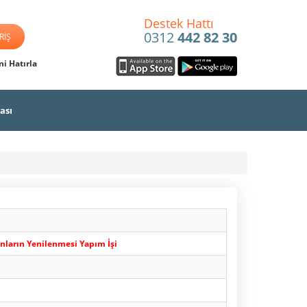
Destek Hattı
0312
442 82 30
i Hatırla
ası
ların Yenilenmesi Yapım İşi