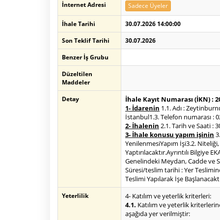
İnternet Adresi
Sadece Üyeler
İhale Tarihi
30.07.2026 14:00:00
Son Teklif Tarihi
30.07.2026
Benzer İş Grubu
Düzeltilen
Maddeler
Detay
İhale Kayıt Numarası (İKN) : 
1- İdarenin
1.1. Adı : Zeytinbur
İstanbul1.3. Telefon numarası : 0
2- İhalenin
2.1. Tarih ve Saati : 
3- İhale konusu yapım işinin
3
YenilenmesiYapım İşi3.2. Niteliğ
Yaptırılacaktır.Ayrıntılı Bilgiye 
Genelindeki Meydan, Cadde ve Sok
Süresi/teslim tarihi : Yer Teslim
Teslimi Yapılarak İşe Başlanacaktı
Yeterlilik
4- Katılım ve yeterlik kriterleri:
4.1.
Katılım ve yeterlik kriterlerin
aşağıda yer verilmiştir: