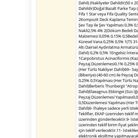
Dahil) (Nakliyeler Dahildir)50 
Dahildir)Doğal Bazalt Parke Taşı
Fifa 1 Star veya Fifa Quality S
2Kompozit Deck Kaplama Temini v
Şev Taşı ile Şev Yapılması 0,3%
Nakli2,5% 4% 2(Döküm Bedeli Dah
Malzemesi 0,05% 0,15% 0,5Bedeli 
Küresel Vana 0,25% 0,5% 1(TS 3
Altı Dairsel Aydınlatma Armatür
Dahil) 0,2% 0,5% 1Engelsiz İnter
1Carpobrotus Acinaciformis (Kaz 
Peyzaj Düzenlemesi0,1% 0,25% 0,5
(Her Türlü Nakliyer Dahil)69– Sa
(Biberiye) (40-60 cm) ile Peyzaj
0,25% 0,5Yapılması (Her Türlü Nak
Dahil)Berberis Thunbergii "Atrop
Dahil)Elaeagnus Ebbingei (Süs İğ
Peyzaj Düzenlemesi Yapılması0,05
0,5Düzenlemesi Yapılması (Her Tü
Dahil)6- İhaleye sadece yerli iste
Teklifler, EKAP üzerinden teklif 
üzerinden gönderilecektir.9- İstek
üzerinden teklif birim fiyat şekl
için teklif verilecektir.11- İstek
elektronik eksiltme yapılmayacaktı