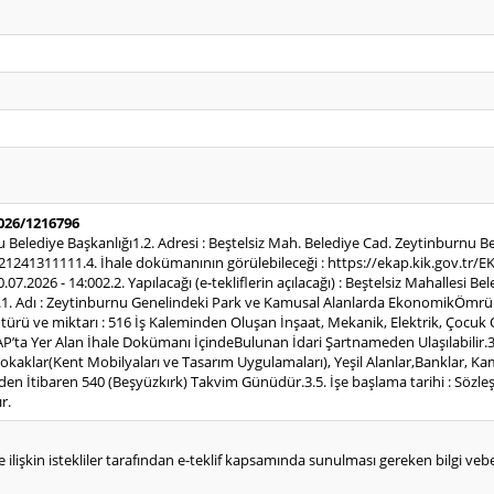
2026/1216796
nu Belediye Başkanlığı1.2. Adresi : Beştelsiz Mah. Belediye Cad. Zeytinburnu 
21241311111.4. İhale dokümanının görülebileceği : https://ekap.kik.gov.tr/EKA
30.07.2026 - 14:002.2. Yapılacağı (e-tekliflerin açılacağı) : Beştelsiz Mahallesi B
.1. Adı : Zeytinburnu Genelindeki Park ve Kamusal Alanlarda EkonomikÖmr
i, türü ve miktarı : 516 İş Kaleminden Oluşan İnşaat, Mekanik, Elektrik, Çoc
EKAP’ta Yer Alan İhale Dokümanı İçindeBulunan İdari Şartnameden Ulaşılabilir.3.
aklar(Kent Mobilyaları ve Tasarım Uygulamaları), Yeşil Alanlar,Banklar, Kame
inden İtibaren 540 (Beşyüzkırk) Takvim Günüdür.3.5. İşe başlama tarihi : Söz
r.
e ilişkin istekliler tarafından e-teklif kapsamında sunulması gereken bilgi vebelg