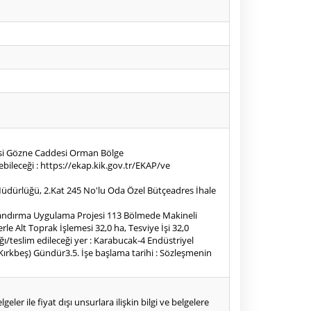
esi Gözne Caddesi Orman Bölge
ileceği : https://ekap.kik.gov.tr/EKAP/ve
ge Müdürlüğü, 2.Kat 245 No'lu Oda Özel Bütçeadres İhale
landırma Uygulama Projesi 113 Bölmede Makineli
rle Alt Toprak İşlemesi 32,0 ha, Tesviye İşi 32,0
ğı/teslim edileceği yer : Karabucak-4 Endüstriyel
Kırkbeş) Gündür3.5. İşe başlama tarihi : Sözleşmenin
eler ile fiyat dışı unsurlara ilişkin bilgi ve belgelere