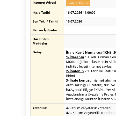
İnternet Adresi
Sadece Üyeler
İhale Tarihi
16.07.2026 11:00:00
Son Teklif Tarihi
16.07.2026
Benzer İş Grubu
Düzeltilen
Maddeler
Detay
İhale Kayıt Numarası (İKN) : 
1- İdarenin
1.1. Adı : Orman Ge
MüdürlüğüToroslar/Mersin Akdeni
indirilebileceği internet sayfası
2- İhalenin
2.1. Tarih ve Saati :
Birimi
3- İhale konusu hizmet alımın
AraziHazırlığı3.2. Niteliği, türü 
ha,Ayrıntılı Bilgiye EKAP’ta Yer 
Ağaçlandırma Uygulama Projesi113
İmzalandığı Tarihten İtibaren 5 G
Yeterlilik
4- Katılım ve yeterlik kriterleri:
4.1.
Katılım ve yeterlik kriterlerin