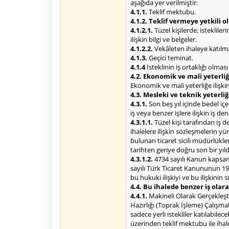
aşağıda yer verilmiştir:
4.1.1.
Teklif mektubu.
4.1.2. Teklif vermeye yetkili 
4.1.2.1.
Tüzel kişilerde; isteklile
ilişkin bilgi ve belgeler.
4.1.2.2.
Vekâleten ihaleye katılma 
4.1.3.
Geçici teminat.
4.1.4
İsteklinin iş ortaklığı olmas
4.2. Ekonomik ve mali yeterliğe
Ekonomik ve mali yeterliğe ilişkin 
4.3. Mesleki ve teknik yeterliğ
4.3.1.
Son beş yıl içinde bedel i
iş veya benzer işlere ilişkin iş 
4.3.1.1.
Tüzel kişi tarafından iş 
ihalelere ilişkin sözleşmelerin 
bulunan ticaret sicili müdürlükl
tarihten geriye doğru son bir yı
4.3.1.2.
4734 sayılı Kanun kapsamı
sayılı Türk Ticaret Kanununun 195
bu hukuki ilişkiyi ve bu ilişkinin
4.4. Bu ihalede benzer iş olara
4.4.1.
Makineli Olarak Gerçekleşt
Hazırlığı (Toprak İşleme) Çalışma
sadece yerli istekliler katılabile
üzerinden teklif mektubu ile ihal