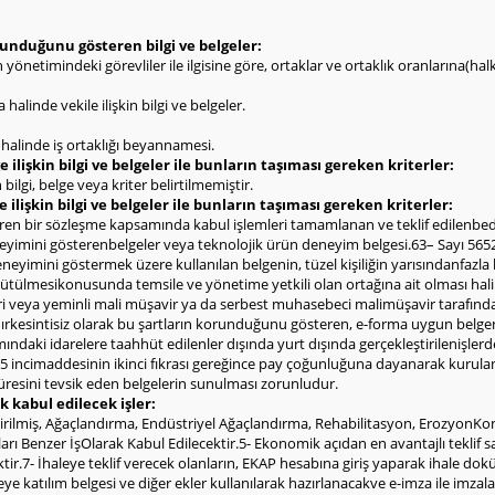
olunduğunu gösteren bilgi ve belgeler:
rin yönetimindeki görevliler ile ilgisine göre, ortaklar ve ortaklık oranlarına(h
halinde vekile ilişkin bilgi ve belgeler.
ı halinde iş ortaklığı beyannamesi.
 ilişkin bilgi ve belgeler ile bunların taşıması gereken kriterler:
bilgi, belge veya kriter belirtilmemiştir.
e ilişkin bilgi ve belgeler ile bunların taşıması gereken kriterler:
çeren bir sözleşme kapsamında kabul işlemleri tamamlanan ve teklif edilenb
deneyimini gösterenbelgeler veya teknolojik ürün deneyim belgesi.63– Sayı 565
deneyimini göstermek üzere kullanılan belgenin, tüzel kişiliğin yarısındanfazla
yürütülmesikonusunda temsile ve yönetime yetkili olan ortağına ait olması hal
eri veya yeminli mali müşavir ya da serbest muhasebeci malimüşavir tarafınd
ldırkesintisiz olarak bu şartların korunduğunu gösteren, e-forma uygun belge
ndaki idarelere taahhüt edilenler dışında yurt dışında gerçekleştirilenişlerd
 incimaddesinin ikinci fıkrası gereğince pay çoğunluğuna dayanarak kurulan şi
 süresini tevsik eden belgelerin sunulması zorunludur.
k kabul edilecek işler:
irilmiş, Ağaçlandırma, Endüstriyel Ağaçlandırma, Rehabilitasyon, ErozyonKont
ları Benzer İşOlarak Kabul Edilecektir.5- Ekonomik açıdan en avantajlı teklif s
cektir.7- İhaleye teklif verecek olanların, EKAP hesabına giriş yaparak ihale d
eye katılım belgesi ve diğer ekler kullanılarak hazırlanacakve e-imza ile imza