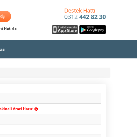
Destek Hattı
0312
442 82 30
i Hatırla
ası
neli Arazi Hazırlığı