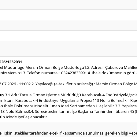
2026/1232031
nel Müdürlüğü Mersin Orman Bölge Müdürlüğü1.2. Adresi : Çukurova Mahll
z/Mersin1.3. Telefon numarası : 032423833991.4. İhale dokümanının görüleb
 16.07.2026 - 11:002.2. Yapılacağı (e-tekliflerin açılacağı) : Mersin Orman Böl
ın
3.1 Adı : Tarsus Orman İşletme Müdürlüğü Karabucak-4 EndüstriyelAğaç
ve miktarı : Karabucak-4 Endüstriyel Uygulama Projesi 113 No'lu Bölme,İkili Ripe
Alan İhale Dokümanı İçindeBulunan İdari Şartnameden Ulaşılabilir.3.3. Yapılaca
 Nolu Bölme,3.4. Süresi/teslim tarihi : İşe Başlama Tarihinden İtibaren 45 (
ün İçinde İşeBaşlanacaktır.
e ilişkin istekliler tarafından e-teklif kapsamında sunulması gereken bilgi vebelg