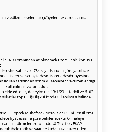
alka arz edilen hisseler hariç)/üyelerine/kurucularına
edelin % 30 oranından az olmamak üzere, ihale konusu
2
 hissesine sahip ve 4734 sayılı Kanuna göre yapılacak
inde, ticaret ve sanayi odası/ticaret odasıbünyesinde
an ilk ilan tarihinden sonra düzenlenen ve düzenlendiği
nin kullanılması zorunludur.
en elde edilen iş deneyiminin 13/1/2011 tarihli ve 6102
rketler topluluğu ilişkisi içindekullanılması halinde
rolü (Toprak Muhafaza), Mera Islahı, Suni Tensil Arazi
adece fiyat esasına göre belirlenecektir.6- İhaleye
okümanını indirmeleri zorunludur.8-Teklifler, EKAP
lanarak ihale tarih ve saatine kadar EKAP üzerinden