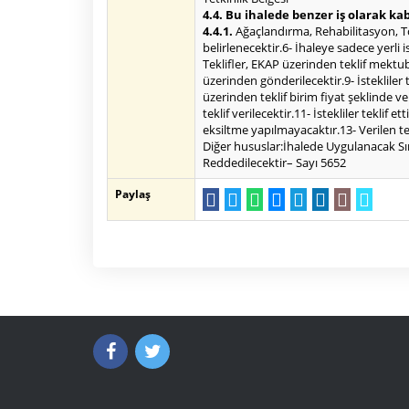
4.4. Bu ihalede benzer iş olarak kab
4.4.1.
Ağaçlandırma, Rehabilitasyon, To
belirlenecektir.6- İhaleye sadece yerli 
Teklifler, EKAP üzerinden teklif mektub
üzerinden gönderilecektir.9- İstekliler 
üzerinden teklif birim fiyat şeklinde v
teklif verilecektir.11- İstekliler tekli
eksiltme yapılmayacaktır.13- Verilen te
Diğer hususlar:İhalede Uygulanacak Sını
Reddedilecektir– Sayı 5652
Paylaş