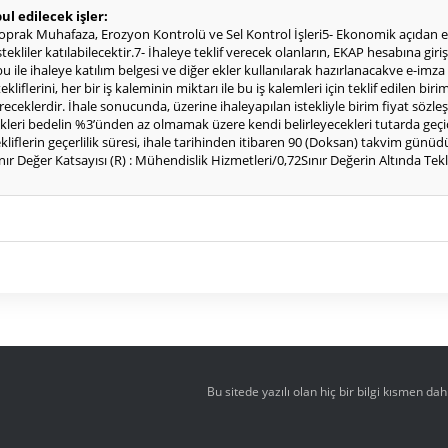
ul edilecek işler:
prak Muhafaza, Erozyon Kontrolü ve Sel Kontrol İşleri5- Ekonomik açıdan en 
istekliler katılabilecektir.7- İhaleye teklif verecek olanların, EKAP hesabına g
u ile ihaleye katılım belgesi ve diğer ekler kullanılarak hazırlanacakve e-imza
tekliflerini, her bir iş kaleminin miktarı ile bu iş kalemleri için teklif edilen
ereceklerdir. İhale sonucunda, üzerine ihaleyapılan istekliyle birim fiyat sözl
f ettikleri bedelin %3’ünden az olmamak üzere kendi belirleyecekleri tutarda ge
kliflerin geçerlilik süresi, ihale tarihinden itibaren 90 (Doksan) takvim günü
r Değer Katsayısı (R) : Mühendislik Hizmetleri/0,72Sınır Değerin Altında Teklif
Bu sitede yazılı olan hiç bir bilgi kısmen d