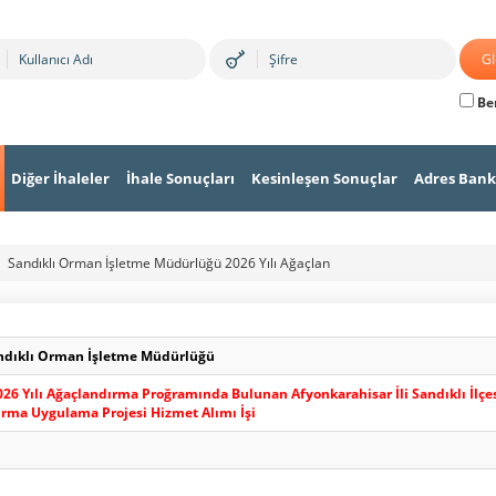
Ben
Diğer İhaleler
İhale Sonuçları
Kesinleşen Sonuçlar
Adres Bank
Sandıklı Orman İşletme Müdürlüğü 2026 Yılı Ağaçlan
ndıklı Orman İşletme Müdürlüğü
6 Yılı Ağaçlandırma Proğramında Bulunan Afyonkarahisar İli Sandıklı İlçe
dırma Uygulama Projesi Hizmet Alımı İşi