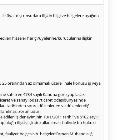
le fiyat dışı unsurlara ilişkin bilgi ve belgelere aşağıda
z edilen hisseler hariç)/üyelerine/kurucularına ilişkin
 % 25 oranından az olmamak üzere, ihale konusu iş veya
esine sahip ve 4734 sayılı Kanuna göre yapılacak
ticaret ve sanayi odası/ticaret odasıbünyesinde
 ilan tarihinden sonra düzenlenen ve düzenlendiği
llanılması zorunludur.
 edilen iş deneyiminin 13/1/2011 tarihli ve 6102 sayılı
luluğu ilişkisi içindekullanılması halinde bu hukuki
uhsat, faaliyet belgesi vb. belgeler:Orman Mühendisliğ