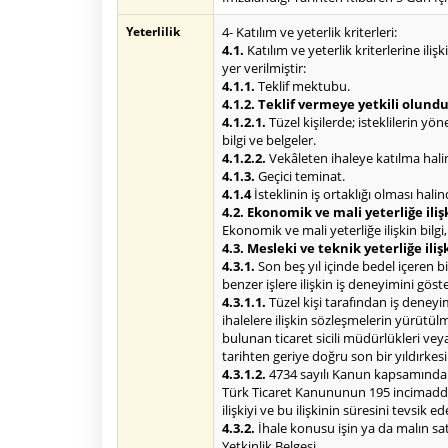
Yeterlilik
4- Katılım ve yeterlik kriterleri:
4.1.
Katılım ve yeterlik kriterlerine iliş
yer verilmiştir:
4.1.1.
Teklif mektubu.
4.1.2. Teklif vermeye yetkili olund
4.1.2.1.
Tüzel kişilerde; isteklilerin yön
bilgi ve belgeler.
4.1.2.2.
Vekâleten ihaleye katılma halind
4.1.3.
Geçici teminat.
4.1.4
İsteklinin iş ortaklığı olması hali
4.2. Ekonomik ve mali yeterliğe iliş
Ekonomik ve mali yeterliğe ilişkin bilgi,
4.3. Mesleki ve teknik yeterliğe iliş
4.3.1.
Son beş yıl içinde bedel içeren 
benzer işlere ilişkin iş deneyimini göst
4.3.1.1.
Tüzel kişi tarafından iş deneyi
ihalelere ilişkin sözleşmelerin yürütü
bulunan ticaret sicili müdürlükleri ve
tarihten geriye doğru son bir yıldırke
4.3.1.2.
4734 sayılı Kanun kapsamındaki 
Türk Ticaret Kanununun 195 incimaddesi
ilişkiyi ve bu ilişkinin süresini tevsik
4.3.2.
İhale konusu işin ya da malın satı
Yetkinlik Belgesi