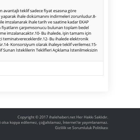
avantajlı teklif sadece fiyat esasına göre
iriş yaparak ihale dokümanını indirmeleri zorunludur.8-
 ile imzalanarak ihale tarih ve saatine kadar EKAP
 birim fiyatların çarpımısonucu bulunan toplam bedel
eşme imzalanacaktır.10- Bu ihalede, işin tamamı için
çici teminatvereceklerdir.12- Bu ihalede elektronik
dür.14- Konsorsiyum olarak ihaleye teklif verilemez.15-
 Sunan İsteklilerin Teklifleri Açıklama İstenilmeksizin
Copyright © 2017
ihalehaberi.net
Her Hakkı Saklıdır.
ahi olsa kopya edilemez, çoğaltılamaz, İnternet'te yayımlanamaz.
Gizlilik ve Sorumluluk Politikası