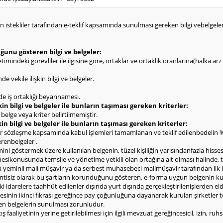
kin istekliler tarafından e-teklif kapsamında sunulması gereken bilgi vebelgeler i
uğunu gösteren bilgi ve belgeler:
etimindeki görevliler ile ilgisine göre, ortaklar ve ortaklık oranlarına(halka ar
e vekile ilişkin bilgi ve belgeler.
nde iş ortaklığı beyannamesi.
kin bilgi ve belgeler ile bunların taşıması gereken kriterler:
 belge veya kriter belirtilmemiştir.
kin bilgi ve belgeler ile bunların taşıması gereken kriterler:
bir sözleşme kapsamında kabul işlemleri tamamlanan ve teklif edilenbedelin
erenbelgeler .
mini göstermek üzere kullanılan belgenin, tüzel kişiliğin yarısındanfazla hiss
lmesikonusunda temsile ve yönetime yetkili olan ortağına ait olması halinde, 
ya yeminli mali müşavir ya da serbest muhasebeci malimüşavir tarafından ilk
sintisiz olarak bu şartların korunduğunu gösteren, e-forma uygun belgenin ku
idarelere taahhüt edilenler dışında yurt dışında gerçekleştirilenişlerden elde
nin ikinci fıkrası gereğince pay çoğunluğuna dayanarak kurulan şirketler top
 eden belgelerin sunulması zorunludur.
ş faaliyetinin yerine getirilebilmesi için ilgili mevzuat gereğincesicil, izin, r