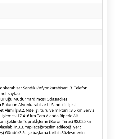
onkarahisar Sandıklı/Afyonkarahisar1.3. Telefon
rnet sayfası
e Müdürlüğü Müdür Yardımcısı Odasıadres
ulunan Afyonkarahisar İli Sandıklı İlçesi
ımı İşi3.2. Niteliği, türü ve miktarı : 3,5 km Servis
ak İşlemesi 17,416 km Tam Alanda Riperle Alt
oni Şeklinde Toprakİşleme (Buror Teras) 98,025 km
labilir.3.3. Yapılacağı/teslim edileceği yer :
kbeş) Gündür3.5. İşe başlama tarihi : Sözleşmenin