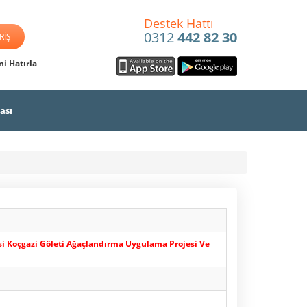
Destek Hattı
0312
442 82 30
i Hatırla
ası
si Koçgazi Göleti Ağaçlandırma Uygulama Projesi Ve