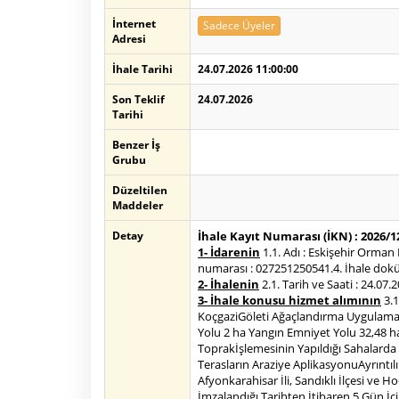
İnternet
Sadece Üyeler
Adresi
İhale Tarihi
24.07.2026 11:00:00
Son Teklif
24.07.2026
Tarihi
Benzer İş
Grubu
Düzeltilen
Maddeler
Detay
İhale Kayıt Numarası (İKN) : 2026/
1- İdarenin
1.1. Adı : Eskişehir Orma
numarası : 027251250541.4. İhale doküm
2- İhalenin
2.1. Tarih ve Saati : 24.07
3- İhale konusu hizmet alımının
3.1
KoçgaziGöleti Ağaçlandırma Uygulama Pr
Yolu 2 ha Yangın Emniyet Yolu 32,48 ha 
Toprakİşlemesinin Yapıldığı Sahalard
Terasların Araziye AplikasyonuAyrıntılı
Afyonkarahisar İli, Sandıklı İlçesi ve H
İmzalandığı Tarihten İtibaren 5 Gün İç