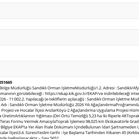
1251665
n Bölge Müdürlüğü Sandıklı Orman İşletmeMüdürlüğü1.2. Adresi : Sandıklı/Afy
anının görülebileceği : https://ekap.kik.gov.tr/EKAP/ve indirilebileceği inte
.2026 - 11:002.2. Yapılacağı (e-tekliflerin açılacağı) : Sandıklı Orman İşletm
 Adı : Sandıklı Orman İşletme Müdürlüğü 2026 Yılı AğaçlandırmaProğramında B
ojesi ve Hocalar İlçesi ArızlarKöyü-2 Ağaçlandırma Uygulama Projesi Hizmet Al
ÜretimArtıklarının Yığılması (Diri Örtü Temizliği) 5,23 ha İki Riperle AltTopr
a Teras Formu Vermek AmacıylaToprak İşlemesi 98,025 km Ekskavatörle Grad
 Bilgiye EKAP’ta Yer Alan İhale Dokümanı İçindeBulunan İdari Şartnameden Ulaşı
ocalar İlçesi3.4. Süresi/teslim tarihi : İşe Başlama Tarihinden İtibaren 45 (Kır
inde İşeBaşlanacaktır.– Sayı 5652