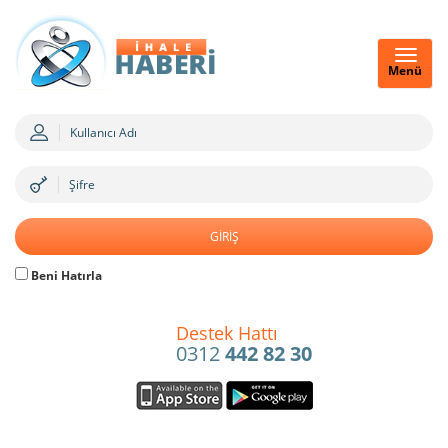
Menü
Beni Hatırla
Destek Hattı
0312
442 82 30