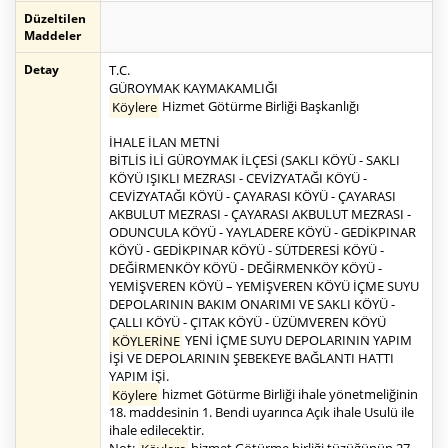
Düzeltilen
Maddeler
Detay
T.C.
GÜROYMAK KAYMAKAMLIĞI
Köylere
Hizmet Götürme Birliği Başkanlığı
İHALE İLAN METNİ
BİTLİS İLİ GÜROYMAK İLÇESİ (SAKLI KÖYÜ - SAKLI
KÖYÜ IŞIKLI MEZRASI - CEVİZYATAĞI KÖYÜ -
CEVİZYATAĞI KÖYÜ - ÇAYARASI KÖYÜ - ÇAYARASI
AKBULUT MEZRASI - ÇAYARASI AKBULUT MEZRASI -
ODUNCULA KÖYÜ - YAYLADERE KÖYÜ - GEDİKPINAR
KÖYÜ - GEDİKPINAR KÖYÜ - SÜTDERESİ KÖYÜ -
DEĞİRMENKÖY KÖYÜ - DEĞİRMENKÖY KÖYÜ -
YEMİŞVEREN KÖYÜ – YEMİŞVEREN KÖYÜ İÇME SUYU
DEPOLARININ BAKIM ONARIMI VE SAKLI KÖYÜ -
ÇALLI KÖYÜ - ÇITAK KÖYÜ - ÜZÜMVEREN KÖYÜ
KÖYLERİNE
YENİ İÇME SUYU DEPOLARININ YAPIM
İŞİ VE DEPOLARININ ŞEBEKEYE BAĞLANTI HATTI
YAPIM İŞİ.
Köylere
hizmet Götürme Birliği ihale yönetmeliğinin
18. maddesinin 1. Bendi uyarınca Açık ihale Usulü ile
ihale edilecektir.