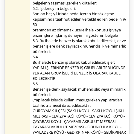
belgelerin taşıması gereken kriterler:
5.2. İş deneyim belgeleri:
Son on beş yıl içinde bedel içeren bir sözleşme
kapsamında taahhüt edilen ve teklif edilen bedelin %
50
oranından az olmamak üzere ihale konusu iş veya
enzer işlere ilişkin iş deneyimini gösteren belgele
5.3. Bu ihalede benzer iş olarak kabul edilecek işler ve
benzer işlere denk sayılacak mühendislik ve mimarlık
bölümleri:
5.4.
Bu ihalede benzer iş olarak kabul edilecek işler:
YAPIM İŞLERİNDE BENZER İŞ GRUPLARI TEBLİĞİ’NDE
YER ALAN GRUP İŞLERİ BENZER İŞ OLARAK KABUL
EDİLECEKTİR
5.5.
Benzer işe denk sayılacak mühendislik veya mimarlık
bölümleri:
(Yapılacak işlerde kullanılması gereken yapı araçları
taahhütnamesi) ibraz edilecektir.
GÜROYMAK İLÇESİ (SAKLI KÖYÜ - SAKLI KÖYÜ IŞIKLI
MEZRASI - CEVİZYATAĞI KÖYÜ - CEVİZYATAĞI KÖYÜ -
ÇAYARASI KÖYÜ - ÇAYARASI AKBULUT MEZRASI -
ÇAYARASI AKBULUT MEZRASI - ODUNCULA KÖYÜ -
YAYLADERE KÖYÜ - GEDİKPINAR KÖYÜ - GEDİKPINAR