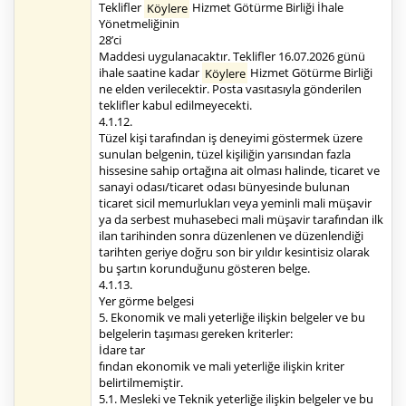
Teklifler
Köylere
Hizmet Götürme Birliği İhale
Yönetmeliğinin
28’ci
Maddesi uygulanacaktır. Teklifler 16.07.2026 günü
ihale saatine kadar
Köylere
Hizmet Götürme Birliği
ne elden verilecektir. Posta vasıtasıyla gönderilen
teklifler kabul edilmeyecekti.
4.1.12.
Tüzel kişi tarafından iş deneyimi göstermek üzere
sunulan belgenin, tüzel kişiliğin yarısından fazla
hissesine sahip ortağına ait olması halinde, ticaret ve
sanayi odası/ticaret odası bünyesinde bulunan
ticaret sicil memurlukları veya yeminli mali müşavir
ya da serbest muhasebeci mali müşavir tarafından ilk
ilan tarihinden sonra düzenlenen ve düzenlendiği
tarihten geriye doğru son bir yıldır kesintisiz olarak
bu şartın korunduğunu gösteren belge.
4.1.13.
Yer görme belgesi
5. Ekonomik ve mali yeterliğe ilişkin belgeler ve bu
belgelerin taşıması gereken kriterler:
İdare tar
fından ekonomik ve mali yeterliğe ilişkin kriter
belirtilmemiştir.
5.1. Mesleki ve Teknik yeterliğe ilişkin belgeler ve bu