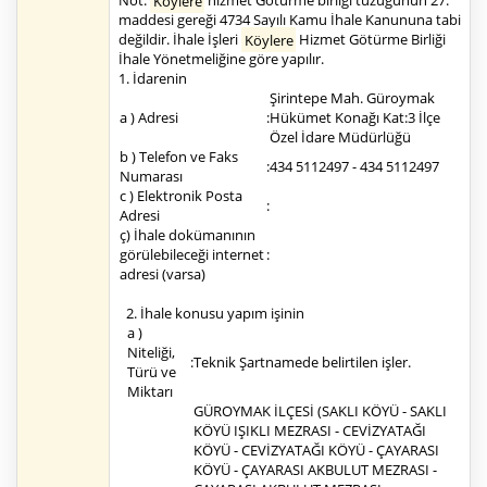
Not:
Köylere
hizmet Götürme birliği tüzüğünün 27.
maddesi gereği 4734 Sayılı Kamu İhale Kanununa tabi
değildir. İhale İşleri
Köylere
Hizmet Götürme Birliği
İhale Yönetmeliğine göre yapılır.
1. İdarenin
Şirintepe Mah. Güroymak
a ) Adresi
:
Hükümet Konağı Kat:3 İlçe
Özel İdare Müdürlüğü
b ) Telefon ve Faks
:
434 5112497 - 434 5112497
Numarası
c ) Elektronik Posta
:
Adresi
ç) İhale dokümanının
görülebileceği internet
:
adresi (varsa)
2. İhale konusu yapım işinin
a )
Niteliği,
:
Teknik Şartnamede belirtilen işler.
Türü ve
Miktarı
GÜROYMAK İLÇESİ (SAKLI KÖYÜ - SAKLI
KÖYÜ IŞIKLI MEZRASI - CEVİZYATAĞI
KÖYÜ - CEVİZYATAĞI KÖYÜ - ÇAYARASI
KÖYÜ - ÇAYARASI AKBULUT MEZRASI -