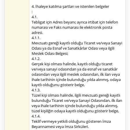
4. İhaleye katılma şartları ve istenilen belgeler
:
4.1.
Tebligat için Adres beyanı; ayrıca irtibat için telefon
numarası ve Faks numarası ile elektronik posta
adresi.
4.1.1.
Mevzuatı gereği kayıtlı olduğu Ticaret ve/veya Sanayi
Odası ya da Esnaf ve Sanatkârlar Odası veya ilgili
Meslek Odası Belgesi;
4.1.2.
Gerçek kişi olması halinde, kayıtlı olduğu ticaret
ve/veya sanayi odasından ya da esnaf ve sanatkâr
odasından veya ilgili meslek odasından, ilk ilan veya
ihale tarihinin içinde bulunduğu yılda alınmış, odaya
kayıtlı olduğunu gösterir belge,
4.1.3.
Tüzel kişi olması halinde, ilgili mevzuatı gereği kayıtlı
bulunduğu Ticaret ve/veya Sanayi Odasından, ilk ilan
veya ihale tarihinin içinde bulunduğu yılda alınmış,
tüzel kişiliğin odaya kayıtlı olduğunu gösterir belge,
4.1.4.
Teklif vermeye yetkili olduğunu gösteren İmza
Beyannamesi veya İmza Sirküleri.