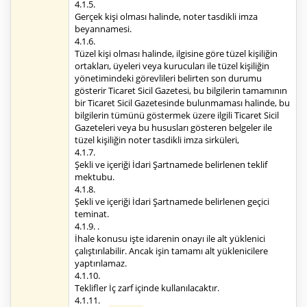
4.1.5.
Gerçek kişi olması halinde, noter tasdikli imza
beyannamesi.
4.1.6.
Tüzel kişi olması halinde, ilgisine göre tüzel kişiliğin
ortakları, üyeleri veya kurucuları ile tüzel kişiliğin
yönetimindeki görevlileri belirten son durumu
gösterir Ticaret Sicil Gazetesi, bu bilgilerin tamamının
bir Ticaret Sicil Gazetesinde bulunmaması halinde, bu
bilgilerin tümünü göstermek üzere ilgili Ticaret Sicil
Gazeteleri veya bu hususları gösteren belgeler ile
tüzel kişiliğin noter tasdikli imza sirküleri,
4.1.7.
Şekli ve içeriği İdari Şartnamede belirlenen teklif
mektubu.
4.1.8.
Şekli ve içeriği İdari Şartnamede belirlenen geçici
teminat.
4.1.9. .
İhale konusu işte idarenin onayı ile alt yüklenici
çalıştırılabilir. Ancak işin tamamı alt yüklenicilere
yaptırılamaz.
4.1.10.
Teklifler İç zarf içinde kullanılacaktır.
4.1.11.