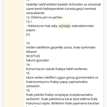
11.
İstekliler teklif ettikleri bedelin %3’ünden az olmamak
üzere kendi belirleyecekleri tutarda geçici teminat
vereceklerdir.
12- Ödeme yeri ve şartları;
12.1
. Yüklenicinin hak edişi
KÖYDES
ödeneklerinden
ödenir .
[1]
13.
Verilen tekliflerin geçerlilik süresi, ihale tarihinden
itibaren
30 (OTUZ)
takvim günüdür.
14.
Konsorsiyum olarak ihaleye teklif verilemez.
15.
İdare verilen teklifleri uygun görüp görmemekte ve
ihale komisyonu ihaleyi yapıp yapmamakta
serbesttir.
16.
İhale yetkilisi ihaleyi onaylayıp onaylamamakta
serbesttir. İhale yetkilisince karar iptal edilirse ihale
hükümsüz sayılır. Birliklerin ihale yapmama kararları