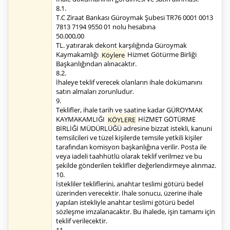
8.1.
T.C Ziraat Bankası Güroymak Şubesi TR76 0001 0013
7813 7194 9550 01 nolu hesabına
50.000,00
TL. yatırarak dekont karşılığında Güroymak
Kaymakamlığı
Köylere
Hizmet Götürme Birliği
Başkanlığından alınacaktır.
8.2.
İhaleye teklif verecek olanların ihale dokümanını
satın almaları zorunludur.
9.
Teklifler, ihale tarih ve saatine kadar GÜROYMAK
KAYMAKAMLIĞI
KÖYLERE
HİZMET GÖTÜRME
BİRLİĞİ MÜDÜRLÜĞÜ adresine bizzat istekli, kanuni
temsilcileri ve tüzel kişilerde temsile yetkili kişiler
tarafından komisyon başkanlığına verilir. Posta ile
veya iadeli taahhütlü olarak teklif verilmez ve bu
şekilde gönderilen teklifler değerlendirmeye alınmaz.
10.
İstekliler tekliflerini, anahtar teslimi götürü bedel
üzerinden verecektir. İhale sonucu, üzerine ihale
yapılan istekliyle anahtar teslimi götürü bedel
sözleşme imzalanacaktır. Bu ihalede, işin tamamı için
teklif verilecektir.