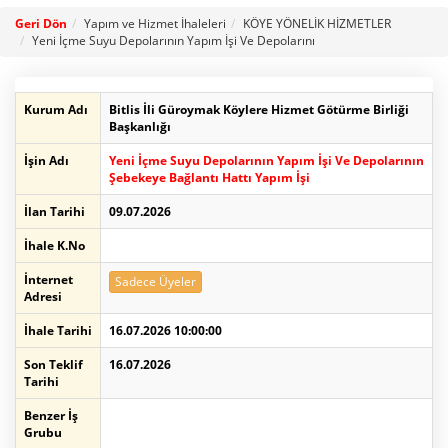
Geri Dön
Yapım ve Hizmet İhaleleri
KÖYE YÖNELİK HİZMETLER
Yeni İçme Suyu Depolarının Yapım İşi Ve Depolarını
Kurum Adı
Bitlis İli Güroymak Köylere Hizmet Götürme Birliği
Başkanlığı
İşin Adı
Yeni İçme Suyu Depolarının Yapım İşi Ve Depolarının
Şebekeye Bağlantı Hattı Yapım İşi
İlan Tarihi
09.07.2026
İhale K.No
İnternet
Sadece Üyeler
Adresi
İhale Tarihi
16.07.2026 10:00:00
Son Teklif
16.07.2026
Tarihi
Benzer İş
Grubu