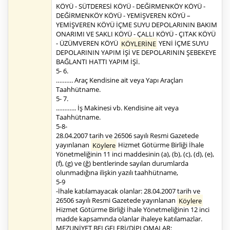
KÖYÜ - SÜTDERESİ KÖYÜ - DEĞİRMENKÖY KÖYÜ -
DEĞİRMENKÖY KÖYÜ - YEMİŞVEREN KÖYÜ –
YEMİŞVEREN KÖYÜ İÇME SUYU DEPOLARININ BAKIM
ONARIMI VE SAKLI KÖYÜ - ÇALLI KÖYÜ - ÇITAK KÖYÜ
- ÜZÜMVEREN KÖYÜ
KÖYLERİNE
YENİ İÇME SUYU
DEPOLARININ YAPIM İŞİ VE DEPOLARININ ŞEBEKEYE
BAĞLANTI HATTI YAPIM İŞİ.
5- 6.
………. Araç Kendisine ait veya Yapı Araçları
Taahhütname.
5- 7.
.……….. İş Makinesi vb. Kendisine ait veya
Taahhütname.
5-8-
28.04.2007 tarih ve 26506 sayılı Resmi Gazetede
yayınlanan
Köylere
Hizmet Götürme Birliği İhale
Yönetmeliğinin 11 inci maddesinin (a), (b), (c), (d), (e),
(f), (g) ve (ğ) bentlerinde sayılan durumlarda
olunmadığına ilişkin yazılı taahhütname,
5-9
-İhale katılamayacak olanlar: 28.04.2007 tarih ve
26506 sayılı Resmi Gazetede yayınlanan
Köylere
Hizmet Götürme Birliği İhale Yönetmeliğinin 12 inci
madde kapsamında olanlar ihaleye katılamazlar.
MEZUNİYET BELGELERİ/DİPLOMALAR: