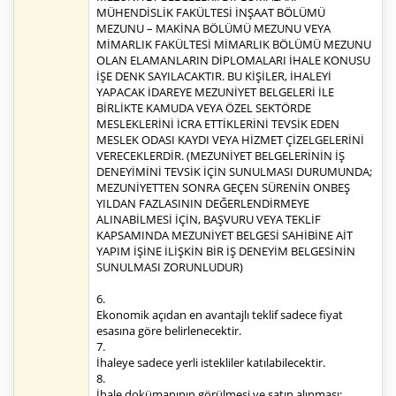
MÜHENDİSLİK FAKÜLTESİ İNŞAAT BÖLÜMÜ
MEZUNU – MAKİNA BÖLÜMÜ MEZUNU VEYA
MİMARLIK FAKÜLTESİ MİMARLIK BÖLÜMÜ MEZUNU
OLAN ELAMANLARIN DİPLOMALARI İHALE KONUSU
İŞE DENK SAYILACAKTIR. BU KİŞİLER, İHALEYİ
YAPACAK İDAREYE MEZUNİYET BELGELERİ İLE
BİRLİKTE KAMUDA VEYA ÖZEL SEKTÖRDE
MESLEKLERİNİ İCRA ETTİKLERİNİ TEVSİK EDEN
MESLEK ODASI KAYDI VEYA HİZMET ÇİZELGELERİNİ
VERECEKLERDİR. (MEZUNİYET BELGELERİNİN İŞ
DENEYİMİNİ TEVSİK İÇİN SUNULMASI DURUMUNDA;
MEZUNİYETTEN SONRA GEÇEN SÜRENİN ONBEŞ
YILDAN FAZLASININ DEĞERLENDİRMEYE
ALINABİLMESİ İÇİN, BAŞVURU VEYA TEKLİF
KAPSAMINDA MEZUNİYET BELGESİ SAHİBİNE AİT
YAPIM İŞİNE İLİŞKİN BİR İŞ DENEYİM BELGESİNİN
SUNULMASI ZORUNLUDUR)
6.
Ekonomik açıdan en avantajlı teklif sadece fiyat
esasına göre belirlenecektir.
7.
İhaleye sadece yerli istekliler katılabilecektir.
8.
İhale dokümanının görülmesi ve satın alınması: