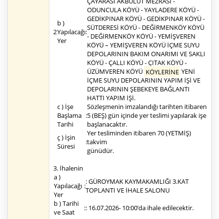
ÇAYARASI AKBULUT MEZRASI -
ODUNCULA KÖYÜ - YAYLADERE KÖYÜ -
GEDİKPINAR KÖYÜ - GEDİKPINAR KÖYÜ -
b )
SÜTDERESİ KÖYÜ - DEĞİRMENKÖY KÖYÜ
2
Yapılacağı
:
- DEĞİRMENKÖY KÖYÜ - YEMİŞVEREN
Yer
KÖYÜ – YEMİŞVEREN KÖYÜ İÇME SUYU
DEPOLARININ BAKIM ONARIMI VE SAKLI
KÖYÜ - ÇALLI KÖYÜ - ÇITAK KÖYÜ -
ÜZÜMVEREN KÖYÜ
KÖYLERİNE
YENİ
İÇME SUYU DEPOLARININ YAPIM İŞİ VE
DEPOLARININ ŞEBEKEYE BAĞLANTI
HATTI YAPIM İŞİ.
c ) İşe
Sözleşmenin imzalandığı tarihten itibaren
Başlama
:
5 (BEŞ) gün içinde yer teslimi yapılarak işe
Tarihi
başlanacaktır.
Yer tesliminden itibaren 70 (YETMİŞ)
ç ) İşin
:
takvim
Süresi
günüdür.
3. İhalenin
a )
: GÜROYMAK KAYMAKAMLIĞI 3.KAT
Yapılacağı
:
TOPLANTI VE İHALE SALONU
Yer
b ) Tarihi
:
: 16.07.2026- 10:00’da ihale edilecektir.
ve Saat