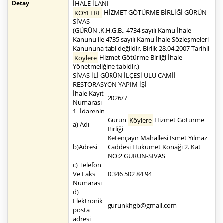
Detay
İHALE İLANI
KÖYLERE
HİZMET GÖTÜRME BİRLİĞİ GÜRÜN-
SİVAS
(GÜRÜN .K.H.G.B., 4734 sayılı Kamu İhale
Kanunu ile 4735 sayılı Kamu İhale Sözleşmeleri
Kanununa tabi değildir. Birlik 28.04.2007 Tarihli
Köylere
Hizmet Götürme Birliği İhale
Yönetmeliğine tabidir.)
SİVAS İLİ GÜRÜN İLÇESİ ULU CAMİİ
RESTORASYON YAPIM İŞİ
İhale Kayıt
2026/7
Numarası
1- İdarenin
Gürün
Köylere
Hizmet Götürme
a) Adı
Birliği
Ketençayır Mahallesi İsmet Yılmaz
b)Adresi
Caddesi Hükümet Konağı 2. Kat
NO:2 GÜRÜN-SİVAS
c) Telefon
Ve Faks
0 346 502 84 94
Numarası
d)
Elektronik
gurunkhgb@gmail.com
posta
adresi