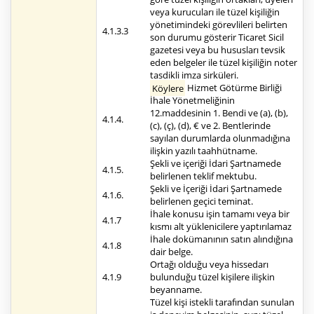
veya kurucuları ile tüzel kişiliğin
yönetimindeki görevlileri belirten
4.1.3.3
son durumu gösterir Ticaret Sicil
gazetesi veya bu hususları tevsik
eden belgeler ile tüzel kişiliğin noter
tasdikli imza sirküleri.
Köylere
Hizmet Götürme Birliği
İhale Yönetmeliğinin
12.maddesinin 1. Bendi ve (a), (b),
4.1.4.
(c), (ç), (d), € ve 2. Bentlerinde
sayılan durumlarda olunmadığına
ilişkin yazılı taahhütname.
Şekli ve içeriği İdari Şartnamede
4.1.5.
belirlenen teklif mektubu.
Şekli ve İçeriği İdari Şartnamede
4.1.6.
belirlenen geçici teminat.
İhale konusu işin tamamı veya bir
4.1.7
kısmı alt yüklenicilere yaptırılamaz
İhale dokümanının satın alındığına
4.1.8
dair belge.
Ortağı olduğu veya hissedarı
4.1.9
bulunduğu tüzel kişilere ilişkin
beyanname.
Tüzel kişi istekli tarafından sunulan