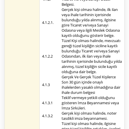
Belgesi.
Gerçek kişi olması halinde, ilk ilan
veya ihale tarihinin içerisinde
bulunduğu yılda alınmış, ilgisine
4.1.2.1.
göre Ticaret ve/veya Sanayi
Odasına veya ilgili Meslek Odasına
kayıtlı olduğunu gösterir belge.
Tüzel Kişi olması halinde, mevzuatı
gereği tüzel kişiliğin siciline kayıtlı
bulunduğu Ticaret ve/veya Sanayi
4.1.2.2
Odasından, ilk ilan veya ihale
tarihinin içerisinde bulunduğu yılda
alınmış, tüzel kişiliğin sicile kayıtlı
olduğuna dair belge.
Gerçek Ve Gerçek Tüzel Kişilerce
Son 30 gün içinde onaylı
4.1.3
ihalelerden yasaklı olmadığına dair
ihale durum belgesi
Teklif vermeye yetkili olduğunu
4.1.3.1
gösteren İmza Beyannamesi veya
İmza Sirküleri.
Gerçek kişi olması halinde, noter
4.1.3.2
tasdikli imza beyannamesi.
Tüzel kişi olması halinde, ilgisine
göre tüzel kişiliğin ortakları, üyeleri