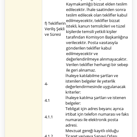
Kaymakamlığı) bizzat elden teslim
edilecektir. İhale saatinden sonra
teslim edilecek olan teklifler kabul
edilmeyecektir, teklifler bizzat
f) Tekliflerin
istekli, kanun temsilcileri ve tüzel
Veriliş Şekli
kişilerde temsili yetkili kişiler
ve Süresi
tarafından Komisyon Başkanlığına
verilecektir. Posta vasıtasıyla
gönderilen teklifler kabul
edilmeyecektir ve
değerlendirilmeye alınmayacaktır.
Verilen teklifler herhangi bir sebep
ile geri alınamaz.
İhaleye katılabilme şartları ve
istenilen belgeler ile yeterlik
4-
değerlendirmesinde uygulanacak
kriterler:
İhaleye katılma şartları ve istenen
4.1
belgeler:
Tebligat için adres beyanı; ayrıca
irtibat için telefon numarası ve faks
4.1.1
numarası ile elektronik posta
adresi.
Mevzuat gereği kayıtlı olduğu
4.1.2.
Ticaret ve/veya Sanayi Odası