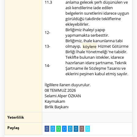
11.3
anlama gelecek şerh düşünülen ve
aslı kendilerine iade edilen
belgelerin suretlerini idarece uygun
görüldüğü takdirde tekliflerine
ekleyebilirler.
Birliğimiz ihaleyi yapıp
12-
yapmamakta serbesttir.
Birliğimiz, ihale kanunlarına tabi
13-
olmayıp,
köylere
Hizmet Götürme
Birliği İhale Yönetmeliği ‘ne tabidir.
Teklifte bulunan istekler, idarece
hazırlanan idare şartname, Teknik
14-
Şartname ile Sözleşme Tasarısı ve
eklerini peşinen kabul etmiş sayılır.
İlgililere ilanen duyurulur.
08 TEMMUZ 2026
Selami Alper ÖZKAN
Kaymakam
Birlik Başkanı
Yeterlilik
Paylaş