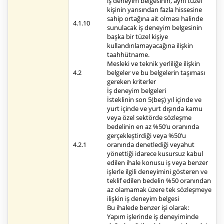
iş deneyim belgesinin, aynı tüzel
kişinin yarısından fazla hissesine
sahip ortağına ait olması halinde
4.1.10
sunulacak iş deneyim belgesinin
başka bir tüzel kişiye
kullandırılamayacağına ilişkin
taahhütname.
Mesleki ve teknik yerliliğe ilişkin
4.2
belgeler ve bu belgelerin taşıması
gereken kriterler
İş deneyim belgeleri
İsteklinin son 5(beş) yıl içinde ve
yurt içinde ve yurt dışında kamu
veya özel sektörde sözleşme
bedelinin en az %50’u oranında
gerçekleştirdiği veya %50’u
4.2.1
oranında denetlediği veyahut
yönettiği idarece kusursuz kabul
edilen ihale konusu iş veya benzer
işlerle ilgili deneyimini gösteren ve
teklif edilen bedelin %50 oranından
az olamamak üzere tek sözleşmeye
ilişkin iş deneyim belgesi
Bu ihalede benzer işi olarak:
Yapım işlerinde iş deneyiminde