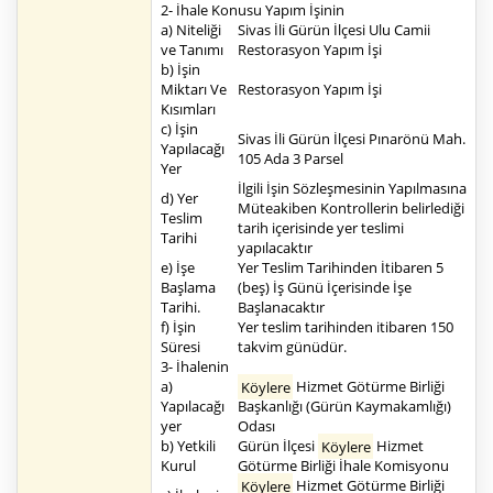
2- İhale Konusu Yapım İşinin
a) Niteliği
Sivas İli Gürün İlçesi Ulu Camii
ve Tanımı
Restorasyon Yapım İşi
b) İşin
Miktarı Ve
Restorasyon Yapım İşi
Kısımları
c) İşin
Sivas İli Gürün İlçesi Pınarönü Mah.
Yapılacağı
105 Ada 3 Parsel
Yer
İlgili İşin Sözleşmesinin Yapılmasına
d) Yer
Müteakiben Kontrollerin belirlediği
Teslim
tarih içerisinde yer teslimi
Tarihi
yapılacaktır
e) İşe
Yer Teslim Tarihinden İtibaren 5
Başlama
(beş) İş Günü İçerisinde İşe
Tarihi.
Başlanacaktır
f) İşin
Yer teslim tarihinden itibaren 150
Süresi
takvim günüdür.
3- İhalenin
a)
Köylere
Hizmet Götürme Birliği
Yapılacağı
Başkanlığı (Gürün Kaymakamlığı)
yer
Odası
b) Yetkili
Gürün İlçesi
Köylere
Hizmet
Kurul
Götürme Birliği İhale Komisyonu
Köylere
Hizmet Götürme Birliği