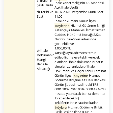
c) İhalenin
İhale Yönetmeliğinin 18. Maddesi,
Şekli Usulü
Açık İhale Usulü
d) Tarihi ve
16.07.2026- Perşembe Günü Saat
Saati
11:00
İhale dokümanı Gürün İlçesi
Köylerine
Hizmet Götürme Birliği
Ketençayır Mahallesi İsmet Yılmaz
Caddesi Hükümet Konağı 2.Kat
No:2 Gürün-Sivas adresinde
görülebilir ve
1.000,00 TL
e) İhale
karşılığı aynı adresten temin
Dokümanın
edilebilir. İhaleye teklif verecek
Hangi
olanların, ihale dokümanını satın
Bedelle
almaları zorunludur. ( İhale
Alınacağı
Dokümanı ve Geçici Kabul Teminat
Gürün İlçesi
Köylerine
Hizmet
Götürme Birliğine Ait Halk Bankası
Gürün Şubesi nezdindeki TR81
0001 2009 7010 0016 0000 47 No’lu
hesaba yatırılarak banka dekontu
ibraz edilecektir)
Tekliflerin ihale saatine kadar
Köylere
Hizmet Götürme Birliği,
Birlik Başkanlığına (Gürün