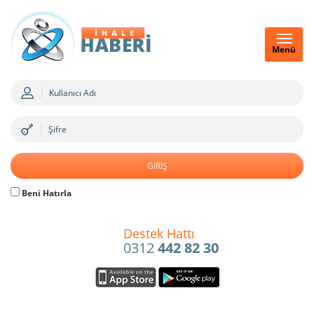
Menü
Beni Hatırla
Destek Hattı
0312
442 82 30