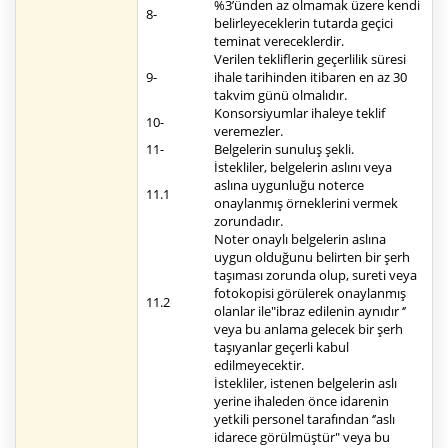
%3’ünden az olmamak üzere kendi
8-
belirleyeceklerin tutarda geçici
teminat vereceklerdir.
Verilen tekliflerin geçerlilik süresi
9-
ihale tarihinden itibaren en az 30
takvim günü olmalıdır.
Konsorsiyumlar ihaleye teklif
10-
veremezler.
11-
Belgelerin sunuluş şekli.
İstekliler, belgelerin aslını veya
aslına uygunluğu noterce
11.1
onaylanmış örneklerini vermek
zorundadır.
Noter onaylı belgelerin aslına
uygun olduğunu belirten bir şerh
taşıması zorunda olup, sureti veya
fotokopisi görülerek onaylanmış
11.2
olanlar ile"ibraz edilenin aynıdır ‘’
veya bu anlama gelecek bir şerh
taşıyanlar geçerli kabul
edilmeyecektir.
İstekliler, istenen belgelerin aslı
yerine ihaleden önce idarenin
yetkili personel tarafından ‘’aslı
idarece görülmüştür" veya bu