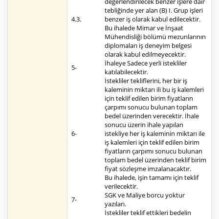
değerlendirilecek benzer işlere dair
tebliğinde yer alan (B) I. Grup işleri
4.3.
benzer iş olarak kabul edilecektir.
Bu ihalede Mimar ve İnşaat
Mühendisliği bölümü mezunlarının
diplomaları iş deneyim belgesi
olarak kabul edilmeyecektir.
İhaleye Sadece yerli istekliler
5-
katılabilecektir.
İstekliler tekliflerini, her bir iş
kaleminin miktarı ili bu iş kalemleri
için teklif edilen birim fiyatların
çarpımı sonucu bulunan toplam
bedel üzerinden verecektir. İhale
sonucu üzerin ihale yapılan
6-
istekliye her iş kaleminin miktarı ile
iş kalemleri için teklif edilen birim
fiyatların çarpımı sonucu bulunan
toplam bedel üzerinden teklif birim
fiyat sözleşme imzalanacaktır.
Bu ihalede, işin tamamı için teklif
verilecektir.
SGK ve Maliye borcu yoktur
7-
yazıları.
İstekliler teklif ettikleri bedelin